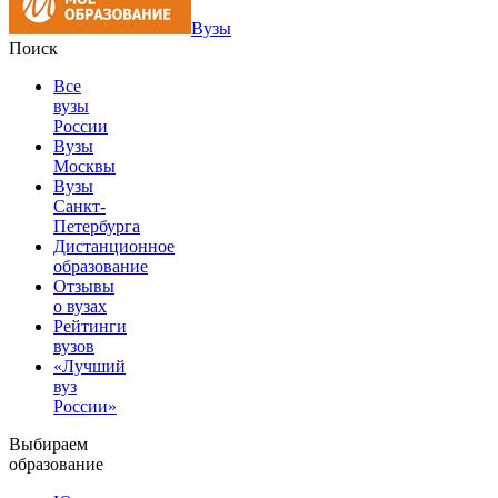
Вузы
Поиск
Все
вузы
России
Вузы
Москвы
Вузы
Санкт-
Петербурга
Дистанционное
образование
Отзывы
о вузах
Рейтинги
вузов
«Лучший
вуз
России»
Выбираем
образование