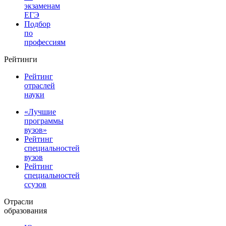
экзаменам
ЕГЭ
Подбор
по
профессиям
Рейтинги
Рейтинг
отраслей
науки
«Лучшие
программы
вузов»
Рейтинг
специальностей
вузов
Рейтинг
специальностей
ссузов
Отрасли
образования