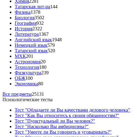
Химия
2281
Татарская лит-ра
144
Физика
1378
Биология
3502
География
932
История
2322
Литература
1367
Английский язык
1948
Немецкий язык
579
Татарский язык
520
МХК
201
Астрономия
20
Технология
180
Физкультура
239
ОБЖ
100
Экономика
80
Все предметы
25131
Психологические тесты
Тест "Обладаете ли Вы качествами делового человека"
Тест "Как Вы относитесь к своим обязанностям?"
Тест "Пунктуальный ли Вы человек?"
Тест "Насколько Вы амбициозны?"
Тест "Умеете ли Вы говорить и уговаривать?"