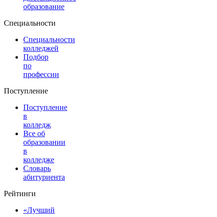
образование
Специальности
Специальности
колледжей
Подбор
по
профессии
Поступление
Поступление
в
колледж
Все об
образовании
в
колледже
Словарь
абитуриента
Рейтинги
«Лучший