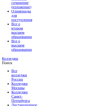
сочинение
(изложение)
Олимпиады
для
поступления
Все о
втором
высшем
образовании
Все о
высшем
образовании
Колледжи
Поиск
Все
колледжи
России
Колледжи
Москвы
Колледжи
Санкт-
Петербурга
Дистанционное