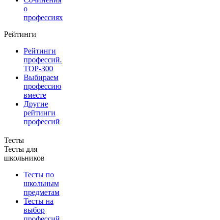
о
профессиях
Рейтинги
Рейтинги
профессий.
TOP-300
Выбираем
профессию
вместе
Другие
рейтинги
профессий
Тесты
Тесты для
школьников
Тесты по
школьным
предметам
Тесты на
выбор
профессий