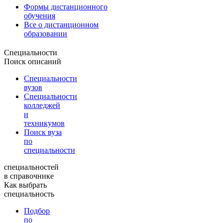
Формы дистанционного
обучения
Все о дистанционном
образовании
Специальности
Поиск описаний
Специальности
вузов
Специальности
колледжей
и
техникумов
Поиск вуза
по
специальности
специальностей
в справочнике
Как выбрать
специальность
Подбор
по