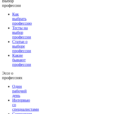
Выбор
профессии
Как
выбрать
профессию
Тесты на
выбор
профессии
Статьи о
выборе
профессии
Какие
бывают
профессии
Эссе о
профессиях
Один
рабочий
день
Интервью
со
специалистами
Сочинения