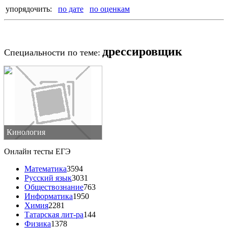
упорядочить:
по дате
по оценкам
дрессировщик
Специальности по теме:
Кинология
Онлайн тесты ЕГЭ
Математика
3594
Русский язык
3031
Обществознание
763
Информатика
1950
Химия
2281
Татарская лит-ра
144
Физика
1378