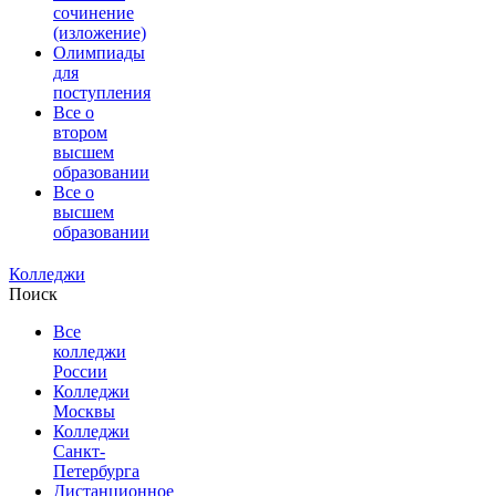
сочинение
(изложение)
Олимпиады
для
поступления
Все о
втором
высшем
образовании
Все о
высшем
образовании
Колледжи
Поиск
Все
колледжи
России
Колледжи
Москвы
Колледжи
Санкт-
Петербурга
Дистанционное