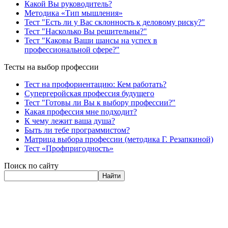
Какой Вы руководитель?
Методика «Тип мышления»
Тест "Есть ли у Вас склонность к деловому риску?"
Тест "Насколько Вы решительны?"
Тест "Каковы Ваши шансы на успех в
профессиональной сфере?"
Тесты на выбор профессии
Тест на профориентацию: Кем работать?
Супергеройская профессия будущего
Тест "Готовы ли Вы к выбору профессии?"
Какая профессия мне подходит?
К чему лежит ваша душа?
Быть ли тебе программистом?
Матрица выбора профессии (методика Г. Резапкиной)
Тест «Профпригодность»
Поиск по сайту
Найти