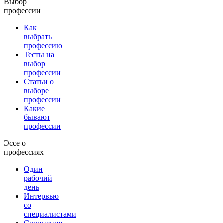
Выбор
профессии
Как
выбрать
профессию
Тесты на
выбор
профессии
Статьи о
выборе
профессии
Какие
бывают
профессии
Эссе о
профессиях
Один
рабочий
день
Интервью
со
специалистами
Сочинения