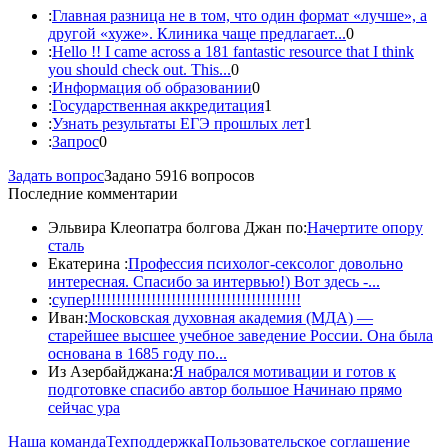
:
Главная разница не в том, что один формат «лучше», а
другой «хуже». Клиника чаще предлагает...
0
:
Hello !! I came across a 181 fantastic resource that I think
you should check out. This...
0
:
Информация об образовании
0
:
Государственная аккредитация
1
:
Узнать результаты ЕГЭ прошлых лет
1
:
Запрос
0
Задать вопрос
Задано 5916 вопросов
Последние комментарии
Эльвира Клеопатра болгова Джан по:
Начертите опору
сталь
Екатерина :
Профессия психолог-сексолог довольно
интересная. Спасибо за интервью!) Вот здесь -...
:
супер!!!!!!!!!!!!!!!!!!!!!!!!!!!!!!!!!!!!!!!!!!
Иван:
Московская духовная академия (МДА) —
старейшее высшее учебное заведение России. Она была
основана в 1685 году по...
Из Азербайджана:
Я набрался мотивации и готов к
подготовке спасибо автор большое Начинаю прямо
сейчас ура
Наша команда
Техподдержка
Пользовательское соглашение