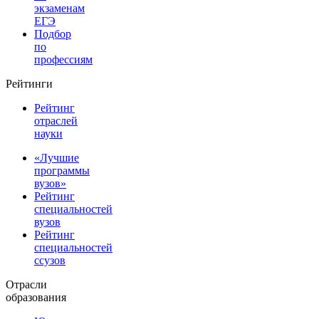
экзаменам
ЕГЭ
Подбор
по
профессиям
Рейтинги
Рейтинг
отраслей
науки
«Лучшие
программы
вузов»
Рейтинг
специальностей
вузов
Рейтинг
специальностей
ссузов
Отрасли
образования