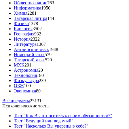
Обществознание
763
Информатика
1950
Химия
2281
Татарская лит-ра
144
Физика
1378
Биология
3502
География
932
История
2322
Литература
1367
Английский язык
1948
Немецкий язык
579
Татарский язык
520
МХК
201
Астрономия
20
Технология
180
Физкультура
239
ОБЖ
100
Экономика
80
Все предметы
25131
Психологические тесты
Тест "Как Вы относитесь к своим обязанностям?"
Тест "Ведущий или ведомый"
Тест "Насколько Вы уверены в себе?"