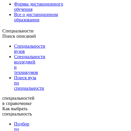
Формы дистанционного
обучения
Все о дистанционном
образовании
Специальности
Поиск описаний
Специальности
вузов
Специальности
колледжей
и
техникумов
Поиск вуза
по
специальности
специальностей
в справочнике
Как выбрать
специальность
Подбор
по