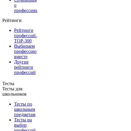
о
профессиях
Рейтинги
Рейтинги
профессий.
TOP-300
Выбираем
профессию
вместе
Другие
рейтинги
профессий
Тесты
Тесты для
школьников
Тесты по
школьным
предметам
Тесты на
выбор
профессий