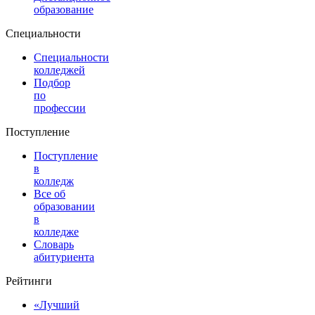
образование
Специальности
Специальности
колледжей
Подбор
по
профессии
Поступление
Поступление
в
колледж
Все об
образовании
в
колледже
Словарь
абитуриента
Рейтинги
«Лучший