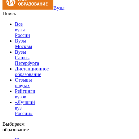
Вузы
Поиск
Все
вузы
России
Вузы
Москвы
Вузы
Санкт-
Петербурга
Дистанционное
образование
Отзывы
о вузах
Рейтинги
вузов
«Лучший
вуз
России»
Выбираем
образование