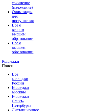
сочинение
(изложение)
Олимпиады
для
поступления
Все о
втором
высшем
образовании
Все о
высшем
образовании
Колледжи
Поиск
Все
колледжи
России
Колледжи
Москвы
Колледжи
Санкт-
Петербурга
Дистанционное