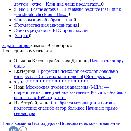
другой «хуже». Клиника чаще предлагает...
0
:
Hello !! I came across a 181 fantastic resource that I think
you should check out. This...
0
:
Информация об образовании
0
:
Государственная аккредитация
1
:
Узнать результаты ЕГЭ прошлых лет
1
:
Запрос
0
Задать вопрос
Задано 5916 вопросов
Последние комментарии
Эльвира Клеопатра болгова Джан по:
Начертите опору
сталь
Екатерина :
Профессия психолог-сексолог довольно
интересная. Спасибо за интервью!) Вот здесь -...
:
супер!!!!!!!!!!!!!!!!!!!!!!!!!!!!!!!!!!!!!!!!!!
Иван:
Московская духовная академия (МДА) —
старейшее высшее учебное заведение России. Она была
основана в 1685 году по...
Из Азербайджана:
Я набрался мотивации и готов к
подготовке спасибо автор большое Начинаю прямо
сейчас ура
Наша команда
Техподдержка
Пользовательское соглашение