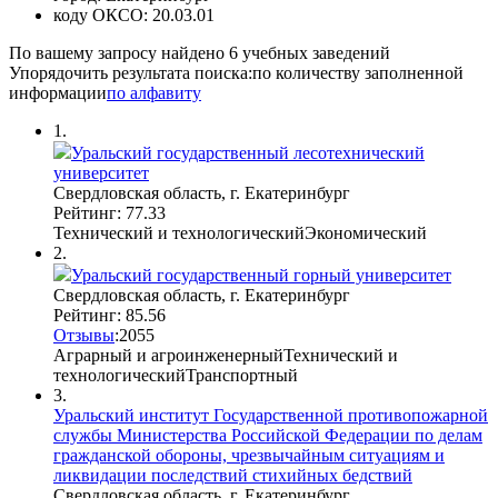
коду ОКСО:
20.03.01
По вашему запросу найдено
6
учебных заведений
Упорядочить результата поиска:
по количеству заполненной
информации
по алфавиту
1.
Уральский государственный лесотехнический
университет
Свердловская область, г. Екатеринбург
Рейтинг: 77.33
Технический и технологический
Экономический
2.
Уральский государственный горный университет
Свердловская область, г. Екатеринбург
Рейтинг: 85.56
Отзывы
:
20
5
5
Аграрный и агроинженерный
Технический и
технологический
Транспортный
3.
Уральский институт Государственной противопожарной
службы Министерства Российской Федерации по делам
гражданской обороны, чрезвычайным ситуациям и
ликвидации последствий стихийных бедствий
Свердловская область, г. Екатеринбург