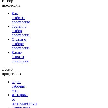
Выбор
профессии
Как
выбрать
профессию
Тесты на
выбор
профессии
Статьи о
выборе
профессии
Какие
бывают
профессии
Эссе о
профессиях
Один
рабочий
день
Интервью
со
специалистами
Сочинения