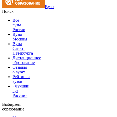
Вузы
Поиск
Все
вузы
России
Вузы
Москвы
Вузы
Санкт-
Петербурга
Дистанционное
образование
Отзывы
о вузах
Рейтинги
вузов
«Лучший
вуз
России»
Выбираем
образование