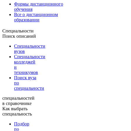
Формы дистанционного
обучения
Все о дистанционном
образовании
Специальности
Поиск описаний
Специальности
вузов
Специальности
колледжей
и
техникумов
Поиск вуза
по
специальности
специальностей
в справочнике
Как выбрать
специальность
Подбор
по