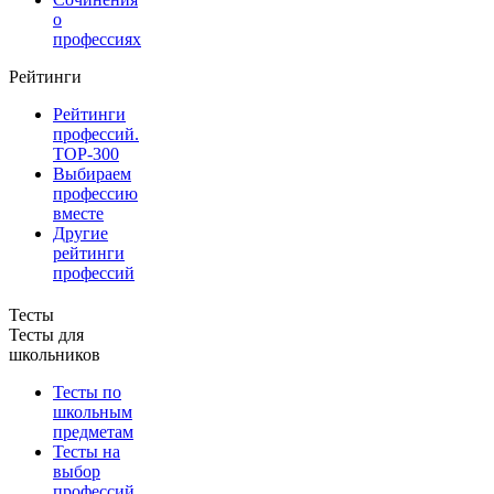
о
профессиях
Рейтинги
Рейтинги
профессий.
TOP-300
Выбираем
профессию
вместе
Другие
рейтинги
профессий
Тесты
Тесты для
школьников
Тесты по
школьным
предметам
Тесты на
выбор
профессий