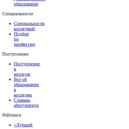
образование
Специальности
Специальности
колледжей
Подбор
по
профессии
Поступление
Поступление
в
колледж
Все об
образовании
в
колледже
Словарь
абитуриента
Рейтинги
«Лучший