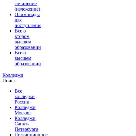
сочинение
(изложение)
Олимпиады
для
поступления
Все о
втором
высшем
образовании
Все о
высшем
образовании
Колледжи
Поиск
Все
колледжи
России
Колледжи
Москвы
Колледжи
Санкт-
Петербурга
Дистанционное