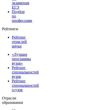
экзаменам
ЕГЭ
Подбор
по
профессиям
Рейтинги
Рейтинг
отраслей
науки
«Лучшие
программы
вузов»
Рейтинг
специальностей
вузов
Рейтинг
специальностей
ссузов
Отрасли
образования