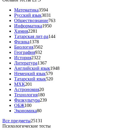
Математика
3594
Русский язык
3031
Обществознание
763
Информатика
1950
Химия
2281
Татарская лит-ра
144
Физика
1378
Биология
3502
География
932
История
2322
Литература
1367
Английский язык
1948
Немецкий язык
579
Татарский язык
520
МХК
201
Астрономия
20
Технология
180
Физкультура
239
ОБЖ
100
Экономика
80
Все предметы
25131
Психологические тесты