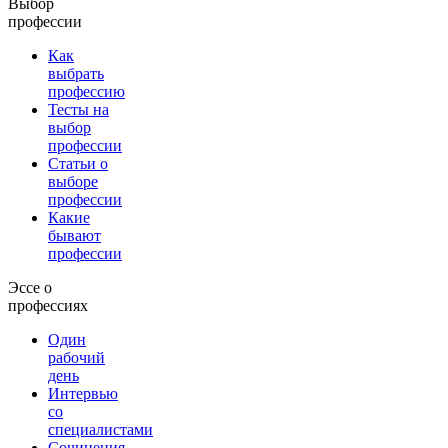
Выбор
профессии
Как
выбрать
профессию
Тесты на
выбор
профессии
Статьи о
выборе
профессии
Какие
бывают
профессии
Эссе о
профессиях
Один
рабочий
день
Интервью
со
специалистами
Сочинения