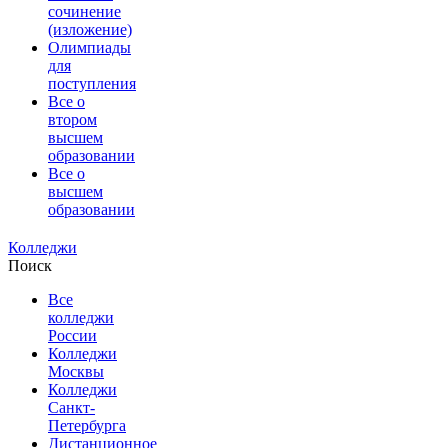
сочинение
(изложение)
Олимпиады
для
поступления
Все о
втором
высшем
образовании
Все о
высшем
образовании
Колледжи
Поиск
Все
колледжи
России
Колледжи
Москвы
Колледжи
Санкт-
Петербурга
Дистанционное