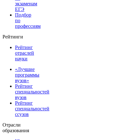
экзаменам
ЕГЭ
Подбор
по
профессиям
Рейтинги
Рейтинг
отраслей
науки
«Лучшие
программы
вузов»
Рейтинг
специальностей
вузов
Рейтинг
специальностей
ссузов
Отрасли
образования