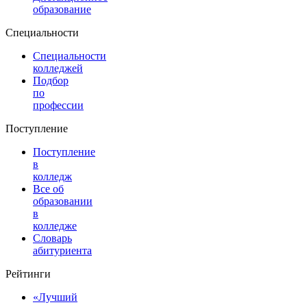
образование
Специальности
Специальности
колледжей
Подбор
по
профессии
Поступление
Поступление
в
колледж
Все об
образовании
в
колледже
Словарь
абитуриента
Рейтинги
«Лучший