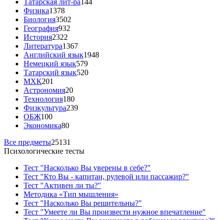
Татарская лит-ра
144
Физика
1378
Биология
3502
География
932
История
2322
Литература
1367
Английский язык
1948
Немецкий язык
579
Татарский язык
520
МХК
201
Астрономия
20
Технология
180
Физкультура
239
ОБЖ
100
Экономика
80
Все предметы
25131
Психологические тесты
Тест "Насколько Вы уверены в себе?"
Тест "Кто Вы - капитан, рулевой или пассажир?"
Тест "Активен ли ты?"
Методика «Тип мышления»
Тест "Насколько Вы решительны?"
Тест "Умеете ли Вы произвести нужное впечатление"