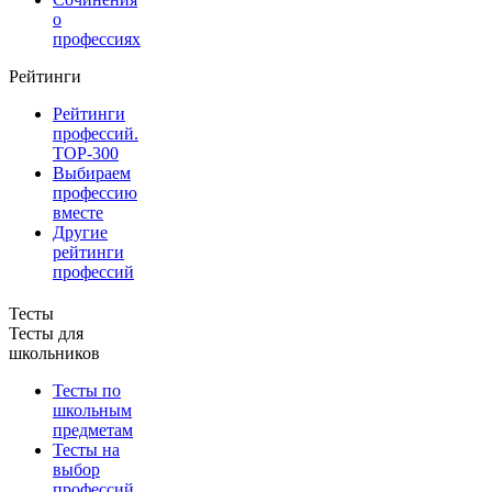
о
профессиях
Рейтинги
Рейтинги
профессий.
TOP-300
Выбираем
профессию
вместе
Другие
рейтинги
профессий
Тесты
Тесты для
школьников
Тесты по
школьным
предметам
Тесты на
выбор
профессий