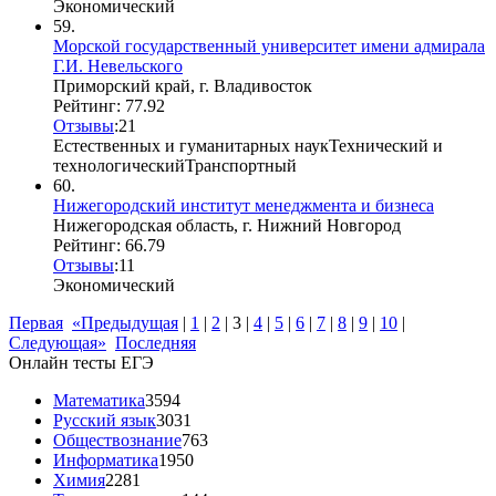
Экономический
59.
Морской государственный университет имени адмирала
Г.И. Невельского
Приморский край, г. Владивосток
Рейтинг: 77.92
Отзывы
:
2
1
Естественных и гуманитарных наук
Технический и
технологический
Транспортный
60.
Нижегородский институт менеджмента и бизнеса
Нижегородская область, г. Нижний Новгород
Рейтинг: 66.79
Отзывы
:
1
1
Экономический
Первая
«Предыдущая
|
1
|
2
|
3
|
4
|
5
|
6
|
7
|
8
|
9
|
10
|
Следующая»
Последняя
Онлайн тесты ЕГЭ
Математика
3594
Русский язык
3031
Обществознание
763
Информатика
1950
Химия
2281