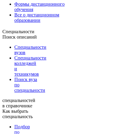
Формы дистанционного
обучения
Все о дистанционном
образовании
Специальности
Поиск описаний
Специальности
вузов
Специальности
колледжей
и
техникумов
Поиск вуза
по
специальности
специальностей
в справочнике
Как выбрать
специальность
Подбор
по