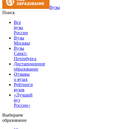
Вузы
Поиск
Все
вузы
России
Вузы
Москвы
Вузы
Санкт-
Петербурга
Дистанционное
образование
Отзывы
о вузах
Рейтинги
вузов
«Лучший
вуз
России»
Выбираем
образование