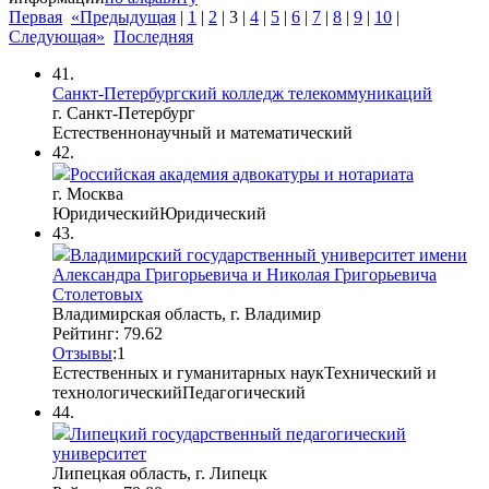
Первая
«Предыдущая
|
1
|
2
|
3
|
4
|
5
|
6
|
7
|
8
|
9
|
10
|
Следующая»
Последняя
41.
Санкт-Петербургский колледж телекоммуникаций
г. Санкт-Петербург
Естественнонаучный и математический
42.
Российская академия адвокатуры и нотариата
г. Москва
Юридический
Юридический
43.
Владимирский государственный университет имени
Александра Григорьевича и Николая Григорьевича
Столетовых
Владимирская область, г. Владимир
Рейтинг: 79.62
Отзывы
:
1
Естественных и гуманитарных наук
Технический и
технологический
Педагогический
44.
Липецкий государственный педагогический
университет
Липецкая область, г. Липецк