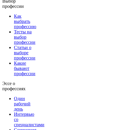
Выбор
профессии
Как
выбрать
профессию
Тесты на
выбор
профессии
Статьи о
выборе
профессии
Какие
бывают
профессии
Эссе о
профессиях
Один
рабочий
день
Интервью
со
специалистами
Сочинения