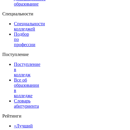
образование
Специальности
Специальности
колледжей
Подбор
по
профессии
Поступление
Поступление
в
колледж
Все об
образовании
в
колледже
Словарь
абитуриента
Рейтинги
«Лучший