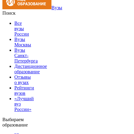
Вузы
Поиск
Все
вузы
России
Вузы
Москвы
Вузы
Санкт-
Петербурга
Дистанционное
образование
Отзывы
о вузах
Рейтинги
вузов
«Лучший
вуз
России»
Выбираем
образование