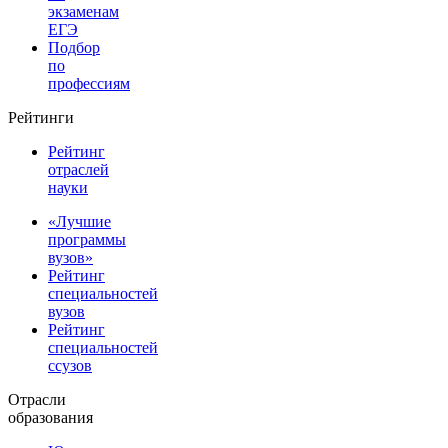
экзаменам
ЕГЭ
Подбор
по
профессиям
Рейтинги
Рейтинг
отраслей
науки
«Лучшие
программы
вузов»
Рейтинг
специальностей
вузов
Рейтинг
специальностей
ссузов
Отрасли
образования