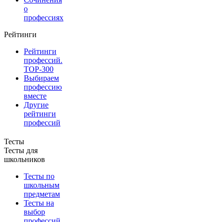
о
профессиях
Рейтинги
Рейтинги
профессий.
TOP-300
Выбираем
профессию
вместе
Другие
рейтинги
профессий
Тесты
Тесты для
школьников
Тесты по
школьным
предметам
Тесты на
выбор
профессий