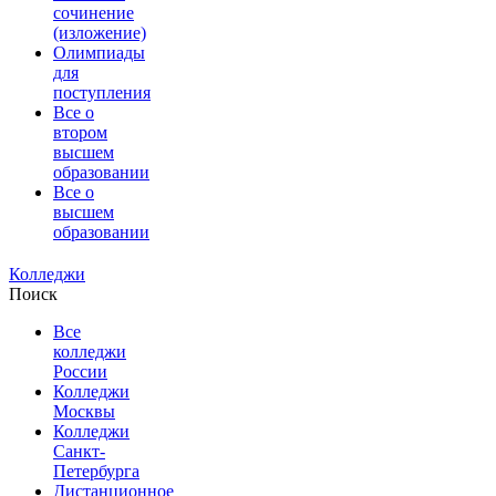
сочинение
(изложение)
Олимпиады
для
поступления
Все о
втором
высшем
образовании
Все о
высшем
образовании
Колледжи
Поиск
Все
колледжи
России
Колледжи
Москвы
Колледжи
Санкт-
Петербурга
Дистанционное