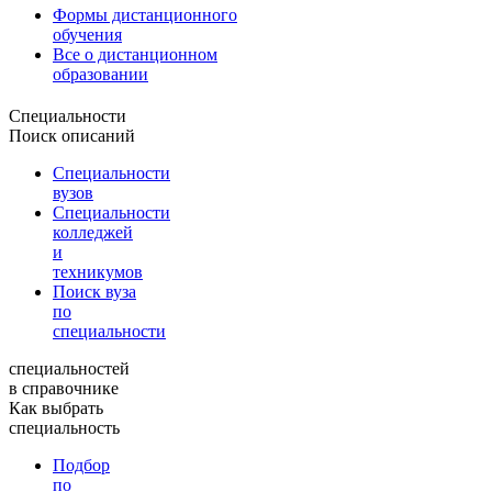
Формы дистанционного
обучения
Все о дистанционном
образовании
Специальности
Поиск описаний
Специальности
вузов
Специальности
колледжей
и
техникумов
Поиск вуза
по
специальности
специальностей
в справочнике
Как выбрать
специальность
Подбор
по