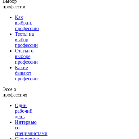
Выбор
профессии
Как
выбрать
профессию
Тесты на
выбор
профессии
Статьи о
выборе
профессии
Какие
бывают
профессии
Эссе о
профессиях
Один
рабочий
день
Интервью
со
специалистами
Сочинения