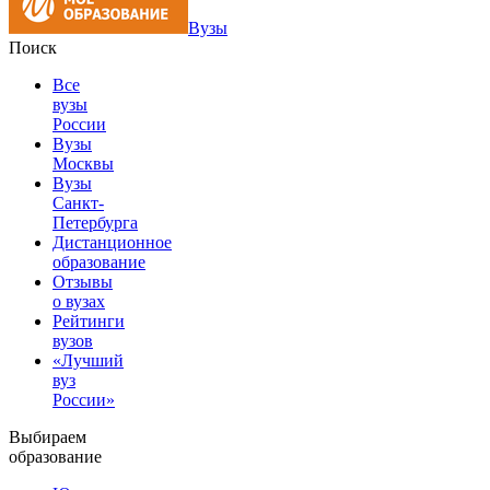
Вузы
Поиск
Все
вузы
России
Вузы
Москвы
Вузы
Санкт-
Петербурга
Дистанционное
образование
Отзывы
о вузах
Рейтинги
вузов
«Лучший
вуз
России»
Выбираем
образование