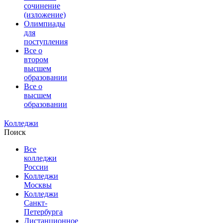
сочинение
(изложение)
Олимпиады
для
поступления
Все о
втором
высшем
образовании
Все о
высшем
образовании
Колледжи
Поиск
Все
колледжи
России
Колледжи
Москвы
Колледжи
Санкт-
Петербурга
Дистанционное