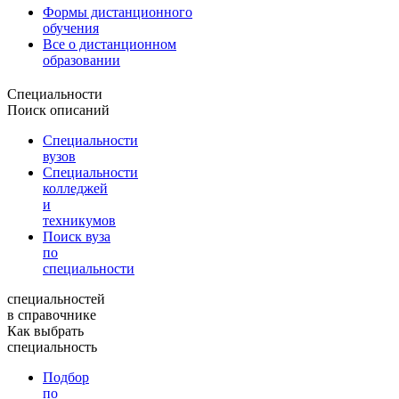
Формы дистанционного
обучения
Все о дистанционном
образовании
Специальности
Поиск описаний
Специальности
вузов
Специальности
колледжей
и
техникумов
Поиск вуза
по
специальности
специальностей
в справочнике
Как выбрать
специальность
Подбор
по