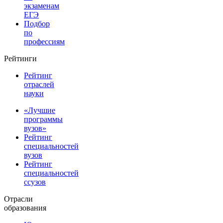
экзаменам
ЕГЭ
Подбор
по
профессиям
Рейтинги
Рейтинг
отраслей
науки
«Лучшие
программы
вузов»
Рейтинг
специальностей
вузов
Рейтинг
специальностей
ссузов
Отрасли
образования