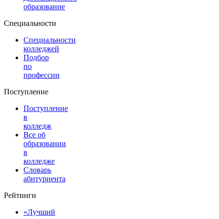
образование
Специальности
Специальности
колледжей
Подбор
по
профессии
Поступление
Поступление
в
колледж
Все об
образовании
в
колледже
Словарь
абитуриента
Рейтинги
«Лучший