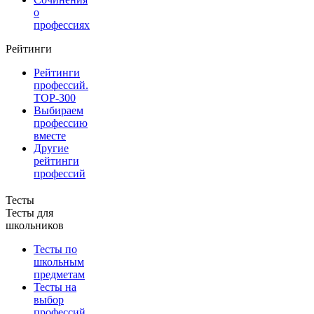
о
профессиях
Рейтинги
Рейтинги
профессий.
TOP-300
Выбираем
профессию
вместе
Другие
рейтинги
профессий
Тесты
Тесты для
школьников
Тесты по
школьным
предметам
Тесты на
выбор
профессий