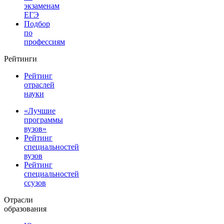
экзаменам
ЕГЭ
Подбор
по
профессиям
Рейтинги
Рейтинг
отраслей
науки
«Лучшие
программы
вузов»
Рейтинг
специальностей
вузов
Рейтинг
специальностей
ссузов
Отрасли
образования