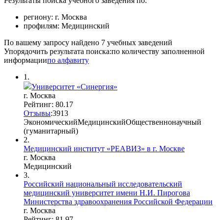
Результаты поиска учебного заведения по:
региону:
г. Москва
профилям:
Медицинский
По вашему запросу найдено
7
учебных заведений
Упорядочить результата поиска:
по количеству заполненной
информации
по алфавиту
1.
Университет «Синергия»
г. Москва
Рейтинг: 80.17
Отзывы
:
39
1
3
Экономический
Медицинский
Общественнонаучный
(гуманитарный)
2.
Медицинский институт «РЕАВИЗ» в г. Москве
г. Москва
Медицинский
3.
Российский национальный исследовательский
медицинский университет имени Н.И. Пирогова
Министерства здравоохранения Российской Федерации
г. Москва
Рейтинг: 81.97