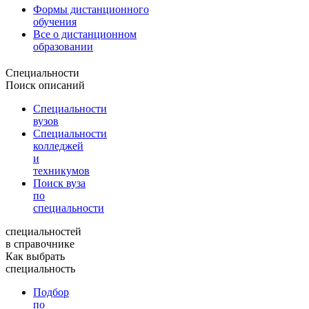
Формы дистанционного
обучения
Все о дистанционном
образовании
Специальности
Поиск описаний
Специальности
вузов
Специальности
колледжей
и
техникумов
Поиск вуза
по
специальности
специальностей
в справочнике
Как выбрать
специальность
Подбор
по