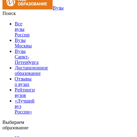
Вузы
Поиск
Все
вузы
России
Вузы
Москвы
Вузы
Санкт-
Петербурга
Дистанционное
образование
Отзывы
о вузах
Рейтинги
вузов
«Лучший
вуз
России»
Выбираем
образование