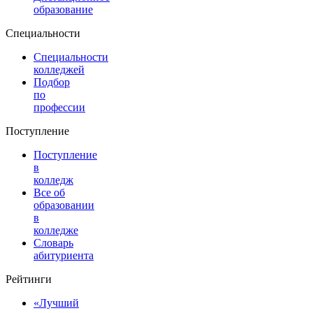
образование
Специальности
Специальности
колледжей
Подбор
по
профессии
Поступление
Поступление
в
колледж
Все об
образовании
в
колледже
Словарь
абитуриента
Рейтинги
«Лучший