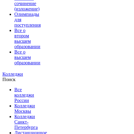
сочинение
(изложение)
Олимпиады
для
поступления
Все о
втором
высшем
образовании
Все о
высшем
образовании
Колледжи
Поиск
Все
колледжи
России
Колледжи
Москвы
Колледжи
Санкт-
Петербурга
Дистанционное