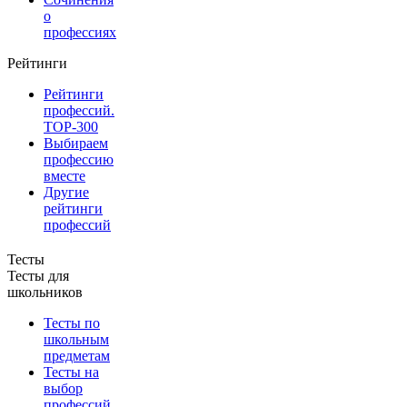
о
профессиях
Рейтинги
Рейтинги
профессий.
TOP-300
Выбираем
профессию
вместе
Другие
рейтинги
профессий
Тесты
Тесты для
школьников
Тесты по
школьным
предметам
Тесты на
выбор
профессий