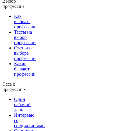
Выбор
профессии
Как
выбрать
профессию
Тесты на
выбор
профессии
Статьи о
выборе
профессии
Какие
бывают
профессии
Эссе о
профессиях
Один
рабочий
день
Интервью
со
специалистами
Сочинения