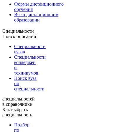
Формы дистанционного
обучения
Все о дистанционном
образовании
Специальности
Поиск описаний
Специальности
вузов
Специальности
колледжей
и
техникумов
Поиск вуза
по
специальности
специальностей
в справочнике
Как выбрать
специальность
Подбор
по