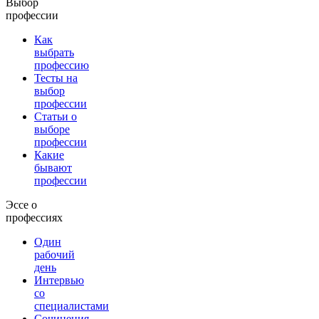
Выбор
профессии
Как
выбрать
профессию
Тесты на
выбор
профессии
Статьи о
выборе
профессии
Какие
бывают
профессии
Эссе о
профессиях
Один
рабочий
день
Интервью
со
специалистами
Сочинения