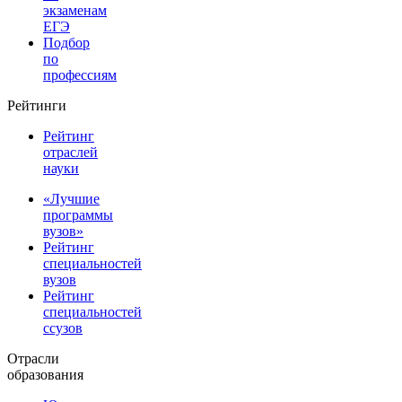
экзаменам
ЕГЭ
Подбор
по
профессиям
Рейтинги
Рейтинг
отраслей
науки
«Лучшие
программы
вузов»
Рейтинг
специальностей
вузов
Рейтинг
специальностей
ссузов
Отрасли
образования