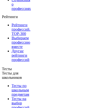
о
профессиях
Рейтинги
Рейтинги
профессий.
TOP-300
Выбираем
профессию
вместе
Другие
рейтинги
профессий
Тесты
Тесты для
школьников
Тесты по
школьным
предметам
Тесты на
выбор
профессий