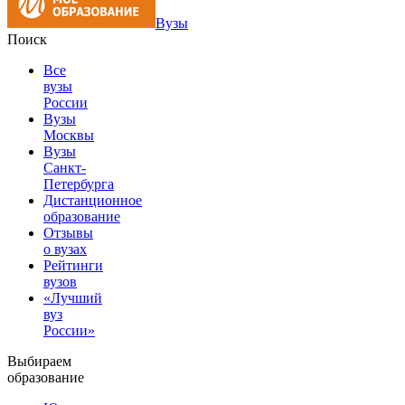
Вузы
Поиск
Все
вузы
России
Вузы
Москвы
Вузы
Санкт-
Петербурга
Дистанционное
образование
Отзывы
о вузах
Рейтинги
вузов
«Лучший
вуз
России»
Выбираем
образование