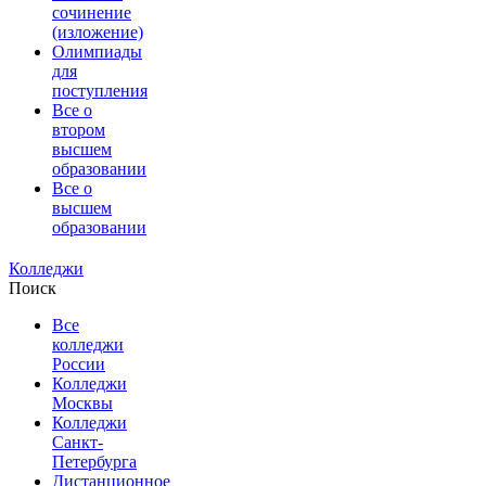
сочинение
(изложение)
Олимпиады
для
поступления
Все о
втором
высшем
образовании
Все о
высшем
образовании
Колледжи
Поиск
Все
колледжи
России
Колледжи
Москвы
Колледжи
Санкт-
Петербурга
Дистанционное