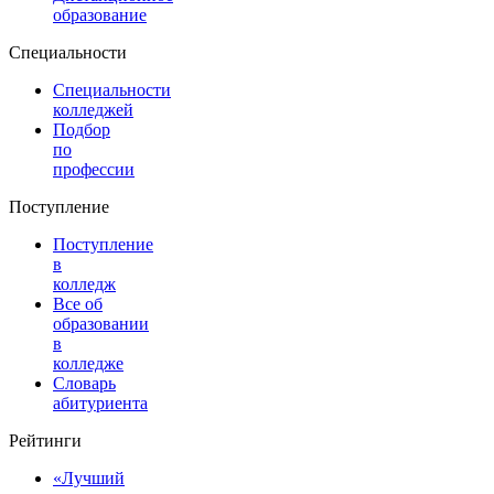
образование
Специальности
Специальности
колледжей
Подбор
по
профессии
Поступление
Поступление
в
колледж
Все об
образовании
в
колледже
Словарь
абитуриента
Рейтинги
«Лучший