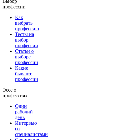
Выбор
профессии
Как
выбрать
профессию
Тесты на
выбор
профессии
Статьи о
выборе
профессии
Какие
бывают
профессии
Эссе о
профессиях
Один
рабочий
день
Интервью
со
специалистами
Сочинения