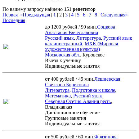
По вашему запросу найдено
151 репетитор
Первая
«Предыдущая
|
1
|
2
|
3
|
4
|
5
|
6
|
7
|
8
|
Следующая»
Последняя
до 1200 рублей / 90 мин.
Соцкова
Анастасия Вячеславовна
Русский язык
,
Литература
,
Русский язык
как иностранный
,
МХК (Мировая
художественная культура)
Московская обл.
, Куровское
Выезд к ученику
Индивидуальные занятия
от 400 рублей / 45 мин.
Лешневская
Светлана Борисовна
Литература
,
Подготовка к школе
,
Математика
,
Русский язык
Северная Осетия-Алания респ.
,
Владикавказ
Дистанционное обучение
Групповые занятия
Индивидуальные занятия
от 500 рублей / 60 мин.
Фрязинова