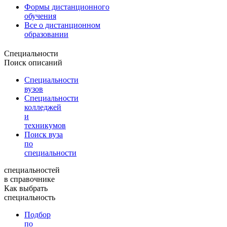
Формы дистанционного
обучения
Все о дистанционном
образовании
Специальности
Поиск описаний
Специальности
вузов
Специальности
колледжей
и
техникумов
Поиск вуза
по
специальности
специальностей
в справочнике
Как выбрать
специальность
Подбор
по