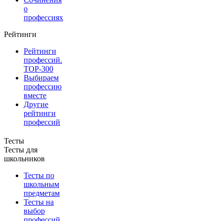
о
профессиях
Рейтинги
Рейтинги
профессий.
TOP-300
Выбираем
профессию
вместе
Другие
рейтинги
профессий
Тесты
Тесты для
школьников
Тесты по
школьным
предметам
Тесты на
выбор
профессий