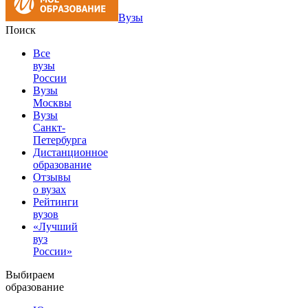
Вузы
Поиск
Все
вузы
России
Вузы
Москвы
Вузы
Санкт-
Петербурга
Дистанционное
образование
Отзывы
о вузах
Рейтинги
вузов
«Лучший
вуз
России»
Выбираем
образование