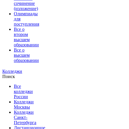
сочинение
(изложение)
Олимпиады
для
поступления
Все о
втором
высшем
образовании
Все о
высшем
образовании
Колледжи
Поиск
Все
колледжи
России
Колледжи
Москвы
Колледжи
Санкт-
Петербурга
Дистанционное