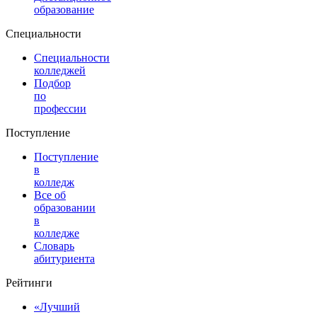
образование
Специальности
Специальности
колледжей
Подбор
по
профессии
Поступление
Поступление
в
колледж
Все об
образовании
в
колледже
Словарь
абитуриента
Рейтинги
«Лучший