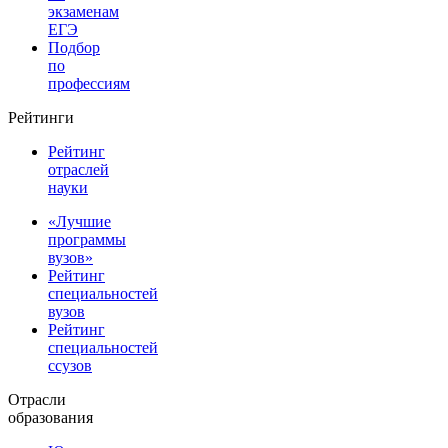
экзаменам
ЕГЭ
Подбор
по
профессиям
Рейтинги
Рейтинг
отраслей
науки
«Лучшие
программы
вузов»
Рейтинг
специальностей
вузов
Рейтинг
специальностей
ссузов
Отрасли
образования