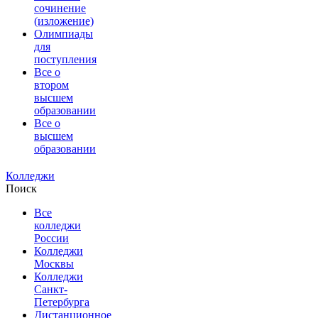
сочинение
(изложение)
Олимпиады
для
поступления
Все о
втором
высшем
образовании
Все о
высшем
образовании
Колледжи
Поиск
Все
колледжи
России
Колледжи
Москвы
Колледжи
Санкт-
Петербурга
Дистанционное