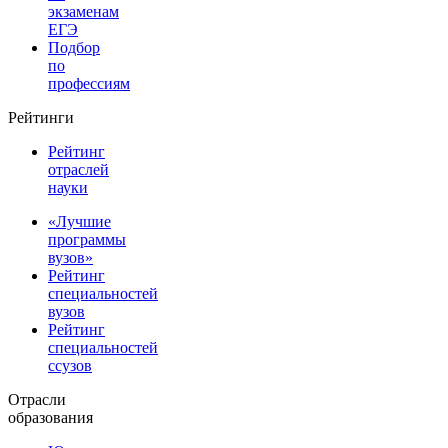
экзаменам
ЕГЭ
Подбор
по
профессиям
Рейтинги
Рейтинг
отраслей
науки
«Лучшие
программы
вузов»
Рейтинг
специальностей
вузов
Рейтинг
специальностей
ссузов
Отрасли
образования