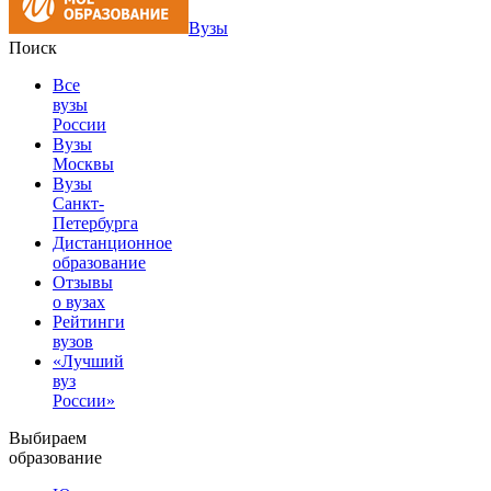
Вузы
Поиск
Все
вузы
России
Вузы
Москвы
Вузы
Санкт-
Петербурга
Дистанционное
образование
Отзывы
о вузах
Рейтинги
вузов
«Лучший
вуз
России»
Выбираем
образование