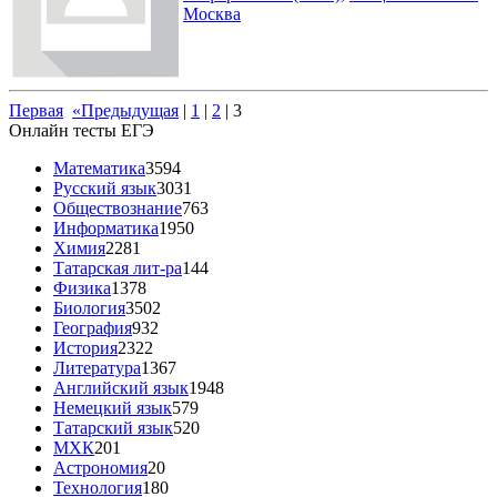
Москва
Первая
«Предыдущая
|
1
|
2
|
3
Онлайн тесты ЕГЭ
Математика
3594
Русский язык
3031
Обществознание
763
Информатика
1950
Химия
2281
Татарская лит-ра
144
Физика
1378
Биология
3502
География
932
История
2322
Литература
1367
Английский язык
1948
Немецкий язык
579
Татарский язык
520
МХК
201
Астрономия
20
Технология
180