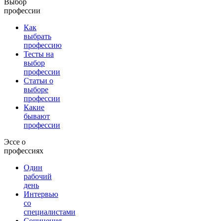
Выбор
профессии
Как
выбрать
профессию
Тесты на
выбор
профессии
Статьи о
выборе
профессии
Какие
бывают
профессии
Эссе о
профессиях
Один
рабочий
день
Интервью
со
специалистами
Сочинения