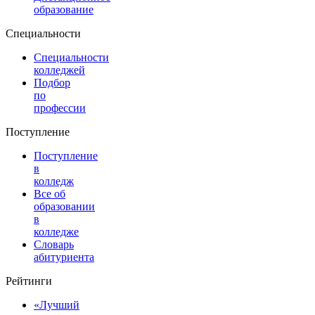
образование
Специальности
Специальности
колледжей
Подбор
по
профессии
Поступление
Поступление
в
колледж
Все об
образовании
в
колледже
Словарь
абитуриента
Рейтинги
«Лучший