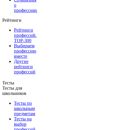
о
профессиях
Рейтинги
Рейтинги
профессий.
TOP-300
Выбираем
профессию
вместе
Другие
рейтинги
профессий
Тесты
Тесты для
школьников
Тесты по
школьным
предметам
Тесты на
выбор
профессий