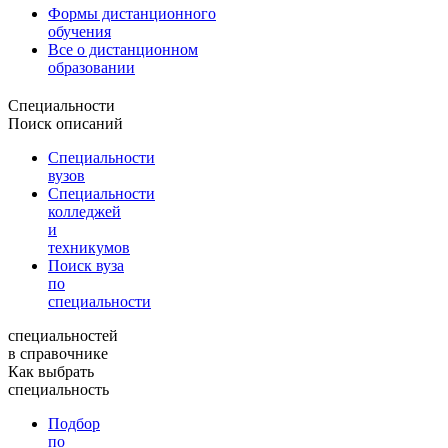
Формы дистанционного
обучения
Все о дистанционном
образовании
Специальности
Поиск описаний
Специальности
вузов
Специальности
колледжей
и
техникумов
Поиск вуза
по
специальности
специальностей
в справочнике
Как выбрать
специальность
Подбор
по