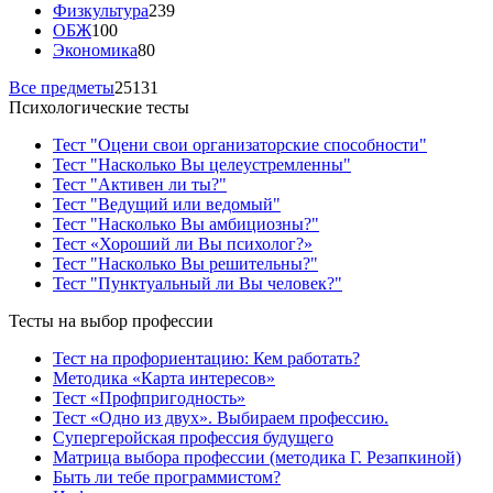
Физкультура
239
ОБЖ
100
Экономика
80
Все предметы
25131
Психологические тесты
Тест "Оцени свои организаторские способности"
Тест "Насколько Вы целеустремленны"
Тест "Активен ли ты?"
Тест "Ведущий или ведомый"
Тест "Насколько Вы амбициозны?"
Тест «Хороший ли Вы психолог?»
Тест "Насколько Вы решительны?"
Тест "Пунктуальный ли Вы человек?"
Тесты на выбор профессии
Тест на профориентацию: Кем работать?
Методика «Карта интересов»
Тест «Профпригодность»
Тест «Одно из двух». Выбираем профессию.
Супергеройская профессия будущего
Матрица выбора профессии (методика Г. Резапкиной)
Быть ли тебе программистом?