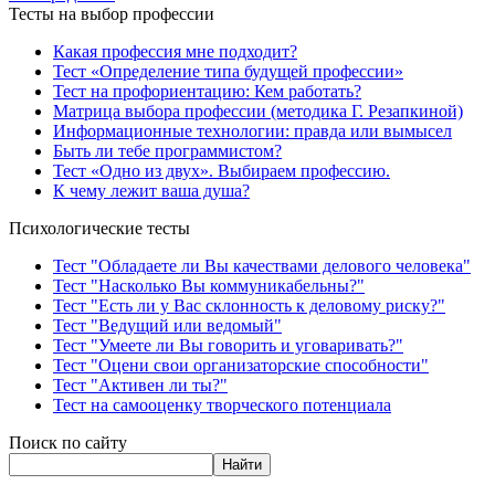
Тесты на выбор профессии
Какая профессия мне подходит?
Тест «Определение типа будущей профессии»
Тест на профориентацию: Кем работать?
Матрица выбора профессии (методика Г. Резапкиной)
Информационные технологии: правда или вымысел
Быть ли тебе программистом?
Тест «Одно из двух». Выбираем профессию.
К чему лежит ваша душа?
Психологические тесты
Тест "Обладаете ли Вы качествами делового человека"
Тест "Насколько Вы коммуникабельны?"
Тест "Есть ли у Вас склонность к деловому риску?"
Тест "Ведущий или ведомый"
Тест "Умеете ли Вы говорить и уговаривать?"
Тест "Оцени свои организаторские способности"
Тест "Активен ли ты?"
Тест на самооценку творческого потенциала
Поиск по сайту
Найти