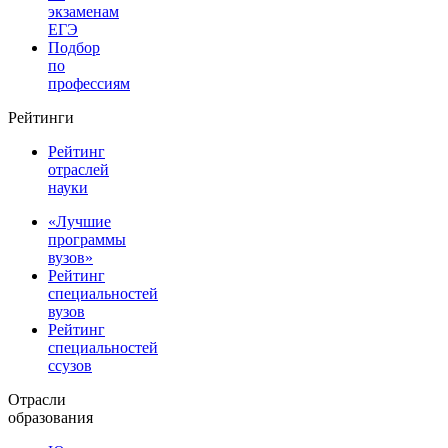
экзаменам
ЕГЭ
Подбор
по
профессиям
Рейтинги
Рейтинг
отраслей
науки
«Лучшие
программы
вузов»
Рейтинг
специальностей
вузов
Рейтинг
специальностей
ссузов
Отрасли
образования