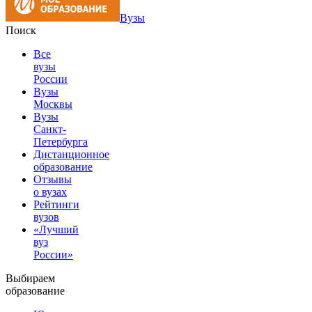
Вузы
Поиск
Все
вузы
России
Вузы
Москвы
Вузы
Санкт-
Петербурга
Дистанционное
образование
Отзывы
о вузах
Рейтинги
вузов
«Лучший
вуз
России»
Выбираем
образование