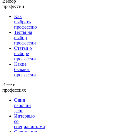
Выбор
профессии
Как
выбрать
профессию
Тесты на
выбор
профессии
Статьи о
выборе
профессии
Какие
бывают
профессии
Эссе о
профессиях
Один
рабочий
день
Интервью
со
специалистами
Сочинения