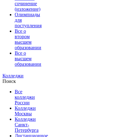
сочинение
(изложение)
Олимпиады
для
поступления
Все о
втором
высшем
образовании
Все о
высшем
образовании
Колледжи
Поиск
Все
колледжи
России
Колледжи
Москвы
Колледжи
Санкт-
Петербурга
Дистанционное