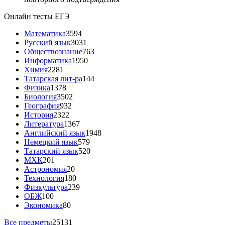
Онлайн тесты ЕГЭ
Математика
3594
Русский язык
3031
Обществознание
763
Информатика
1950
Химия
2281
Татарская лит-ра
144
Физика
1378
Биология
3502
География
932
История
2322
Литература
1367
Английский язык
1948
Немецкий язык
579
Татарский язык
520
МХК
201
Астрономия
20
Технология
180
Физкультура
239
ОБЖ
100
Экономика
80
Все предметы
25131