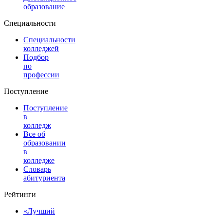
образование
Специальности
Специальности
колледжей
Подбор
по
профессии
Поступление
Поступление
в
колледж
Все об
образовании
в
колледже
Словарь
абитуриента
Рейтинги
«Лучший