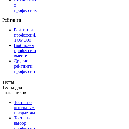
о
профессиях
Рейтинги
Рейтинги
профессий.
TOP-300
Выбираем
профессию
вместе
Другие
рейтинги
профессий
Тесты
Тесты для
школьников
Тесты по
школьным
предметам
Тесты на
выбор
профессий