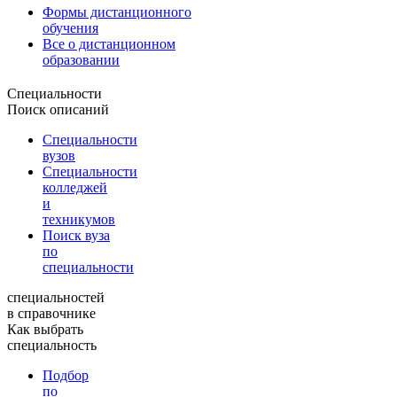
Формы дистанционного
обучения
Все о дистанционном
образовании
Специальности
Поиск описаний
Специальности
вузов
Специальности
колледжей
и
техникумов
Поиск вуза
по
специальности
специальностей
в справочнике
Как выбрать
специальность
Подбор
по