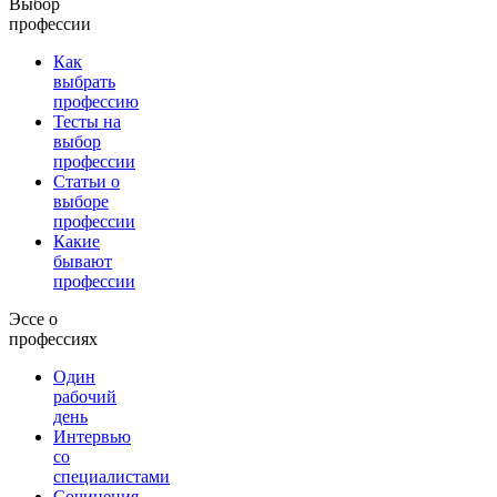
Выбор
профессии
Как
выбрать
профессию
Тесты на
выбор
профессии
Статьи о
выборе
профессии
Какие
бывают
профессии
Эссе о
профессиях
Один
рабочий
день
Интервью
со
специалистами
Сочинения