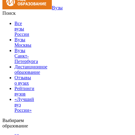
Вузы
Поиск
Все
вузы
России
Вузы
Москвы
Вузы
Санкт-
Петербурга
Дистанционное
образование
Отзывы
о вузах
Рейтинги
вузов
«Лучший
вуз
России»
Выбираем
образование