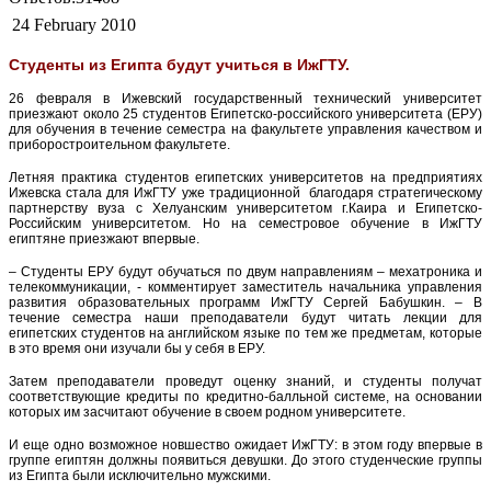
24 February 2010
Студенты из Египта будут учиться в ИжГТУ.
26 февраля в Ижевский государственный технический университет
приезжают около 25 студентов Египетско-российского университета (ЕРУ)
для обучения в течение семестра на факультете управления качеством и
приборостроительном факультете.
Летняя практика студентов египетских университетов на предприятиях
Ижевска стала для ИжГТУ уже традиционной благодаря стратегическому
партнерству вуза с Хелуанским университетом г.Каира и Египетско-
Российским университетом. Но на семестровое обучение в ИжГТУ
египтяне приезжают впервые.
– Студенты ЕРУ будут обучаться по двум направлениям – мехатроника и
телекоммуникации, - комментирует заместитель начальника управления
развития образовательных программ ИжГТУ Сергей Бабушкин. – В
течение семестра наши преподаватели будут читать лекции для
египетских студентов на английском языке по тем же предметам, которые
в это время они изучали бы у себя в ЕРУ.
Затем преподаватели проведут оценку знаний, и студенты получат
соответствующие кредиты по кредитно-балльной системе, на основании
которых им засчитают обучение в своем родном университете.
И еще одно возможное новшество ожидает ИжГТУ: в этом году впервые в
группе египтян должны появиться девушки. До этого студенческие группы
из Египта были исключительно мужскими.