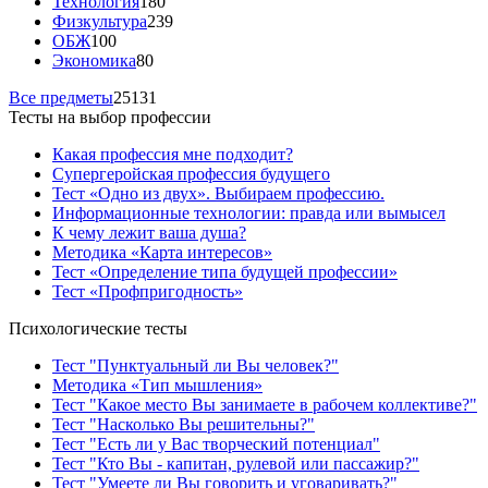
Технология
180
Физкультура
239
ОБЖ
100
Экономика
80
Все предметы
25131
Тесты на выбор профессии
Какая профессия мне подходит?
Супергеройская профессия будущего
Тест «Одно из двух». Выбираем профессию.
Информационные технологии: правда или вымысел
К чему лежит ваша душа?
Методика «Карта интересов»
Тест «Определение типа будущей профессии»
Тест «Профпригодность»
Психологические тесты
Тест "Пунктуальный ли Вы человек?"
Методика «Тип мышления»
Тест "Какое место Вы занимаете в рабочем коллективе?"
Тест "Насколько Вы решительны?"
Тест "Есть ли у Вас творческий потенциал"
Тест "Кто Вы - капитан, рулевой или пассажир?"
Тест "Умеете ли Вы говорить и уговаривать?"