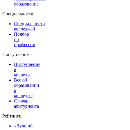
образование
Специальности
Специальности
колледжей
Подбор
по
профессии
Поступление
Поступление
в
колледж
Все об
образовании
в
колледже
Словарь
абитуриента
Рейтинги
«Лучший