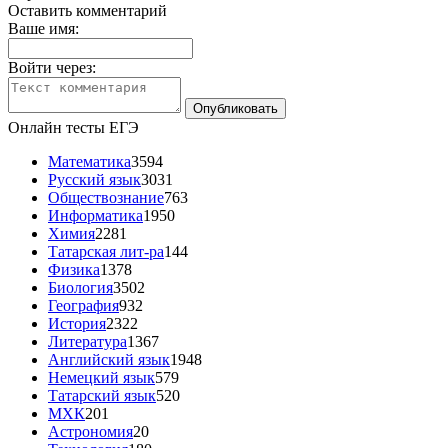
Оставить комментарий
Ваше имя:
Войти через:
Онлайн тесты ЕГЭ
Математика
3594
Русский язык
3031
Обществознание
763
Информатика
1950
Химия
2281
Татарская лит-ра
144
Физика
1378
Биология
3502
География
932
История
2322
Литература
1367
Английский язык
1948
Немецкий язык
579
Татарский язык
520
МХК
201
Астрономия
20