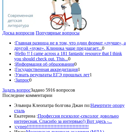
Доска вопросов
Популярные вопросы
:
Главная разница не в том, что один формат «лучше», а
другой «хуже». Клиника чаще предлагает...
0
:
Hello !! I came across a 181 fantastic resource that I think
you should check out. This...
0
:
Информация об образовании
0
:
Государственная аккредитация
1
:
Узнать результаты ЕГЭ прошлых лет
1
:
Запрос
0
Задать вопрос
Задано 5916 вопросов
Последние комментарии
Эльвира Клеопатра болгова Джан по:
Начертите опору
сталь
Екатерина :
Профессия психолог-сексолог довольно
интересная. Спасибо за интервью!) Вот здесь -...
:
супер!!!!!!!!!!!!!!!!!!!!!!!!!!!!!!!!!!!!!!!!!!
Иван:
Московская духовная академия (МДА) —