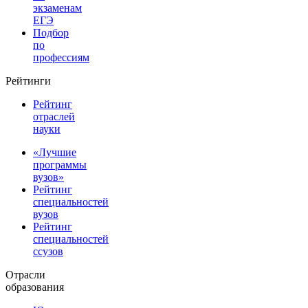
экзаменам
ЕГЭ
Подбор
по
профессиям
Рейтинги
Рейтинг
отраслей
науки
«Лучшие
программы
вузов»
Рейтинг
специальностей
вузов
Рейтинг
специальностей
ссузов
Отрасли
образования