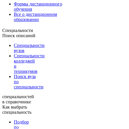
Формы дистанционного
обучения
Все о дистанционном
образовании
Специальности
Поиск описаний
Специальности
вузов
Специальности
колледжей
и
техникумов
Поиск вуза
по
специальности
специальностей
в справочнике
Как выбрать
специальность
Подбор
по