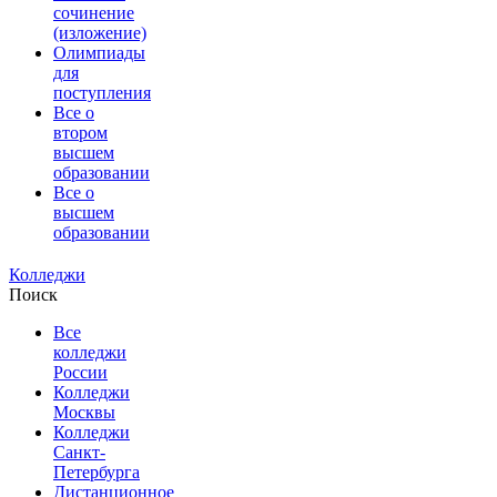
сочинение
(изложение)
Олимпиады
для
поступления
Все о
втором
высшем
образовании
Все о
высшем
образовании
Колледжи
Поиск
Все
колледжи
России
Колледжи
Москвы
Колледжи
Санкт-
Петербурга
Дистанционное