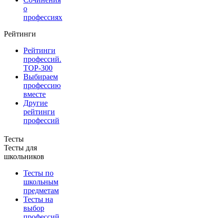
о
профессиях
Рейтинги
Рейтинги
профессий.
TOP-300
Выбираем
профессию
вместе
Другие
рейтинги
профессий
Тесты
Тесты для
школьников
Тесты по
школьным
предметам
Тесты на
выбор
профессий