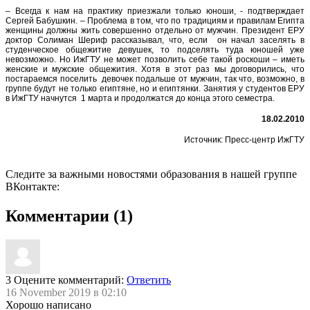
– Всегда к нам на практику приезжали только юноши, - подтверждает
Сергей Бабушкин. – Проблема в том, что по традициям и правилам Египта
женщины должны жить совершенно отдельно от мужчин. Президент ЕРУ
доктор Солиман Шериф рассказывал, что, если он начал заселять в
студенческое общежитие девушек, то подселять туда юношей уже
невозможно. Но ИжГТУ не может позволить себе такой роскоши – иметь
женские и мужские общежития. Хотя в этот раз мы договорились, что
постараемся поселить девочек подальше от мужчин, так что, возможно, в
группе будут не только египтяне, но и египтянки. Занятия у студентов ЕРУ
в ИжГТУ начнутся 1 марта и продолжатся до конца этого семестра.
18.02.2010
Источник: Пресс-центр ИжГТУ
Следите за важными новостями образования в нашей группе
ВКонтакте:
Комментарии (1)
3
Оцените комментарий:
Ответить
16 November 2019 в 02:10
Хорошо написано