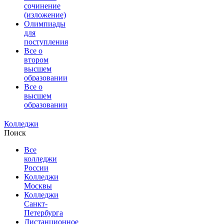
сочинение
(изложение)
Олимпиады
для
поступления
Все о
втором
высшем
образовании
Все о
высшем
образовании
Колледжи
Поиск
Все
колледжи
России
Колледжи
Москвы
Колледжи
Санкт-
Петербурга
Дистанционное