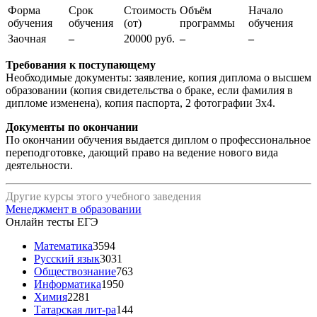
Форма
Срок
Стоимость
Объём
Начало
обучения
обучения
(от)
программы
обучения
Заочная
–
20000 руб.
–
–
Требования к поступающему
Необходимые документы: заявление, копия диплома о высшем
образовании (копия свидетельства о браке, если фамилия в
дипломе изменена), копия паспорта, 2 фотографии 3х4.
Документы по окончании
По окончании обучения выдается диплом о профессиональное
переподготовке, дающий право на ведение нового вида
деятельности.
Другие курсы этого учебного заведения
Менеджмент в образовании
Онлайн тесты ЕГЭ
Математика
3594
Русский язык
3031
Обществознание
763
Информатика
1950
Химия
2281
Татарская лит-ра
144