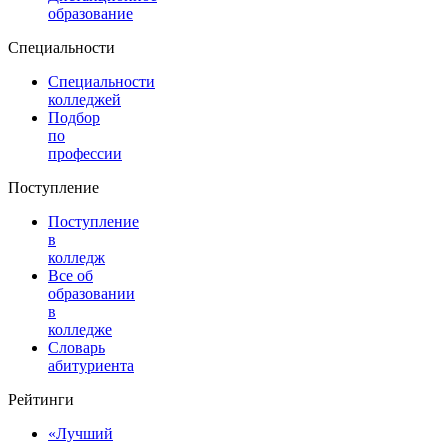
образование
Специальности
Специальности
колледжей
Подбор
по
профессии
Поступление
Поступление
в
колледж
Все об
образовании
в
колледже
Словарь
абитуриента
Рейтинги
«Лучший