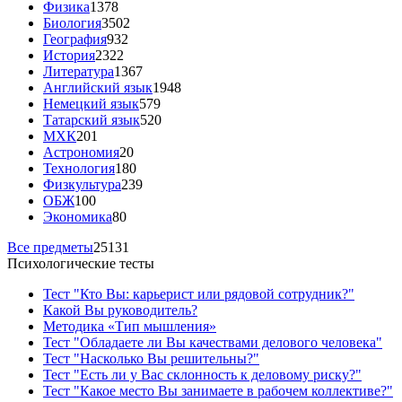
Физика
1378
Биология
3502
География
932
История
2322
Литература
1367
Английский язык
1948
Немецкий язык
579
Татарский язык
520
МХК
201
Астрономия
20
Технология
180
Физкультура
239
ОБЖ
100
Экономика
80
Все предметы
25131
Психологические тесты
Тест "Кто Вы: карьерист или рядовой сотрудник?"
Какой Вы руководитель?
Методика «Тип мышления»
Тест "Обладаете ли Вы качествами делового человека"
Тест "Насколько Вы решительны?"
Тест "Есть ли у Вас склонность к деловому риску?"
Тест "Какое место Вы занимаете в рабочем коллективе?"