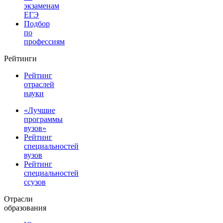
экзаменам
ЕГЭ
Подбор
по
профессиям
Рейтинги
Рейтинг
отраслей
науки
«Лучшие
программы
вузов»
Рейтинг
специальностей
вузов
Рейтинг
специальностей
ссузов
Отрасли
образования