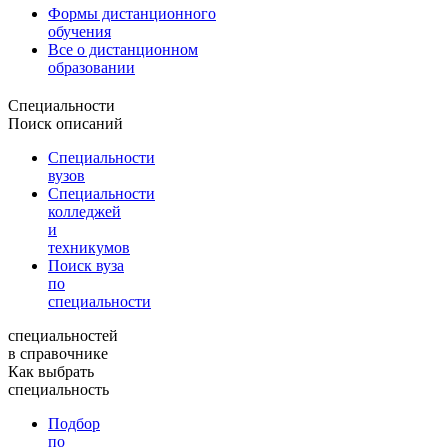
Формы дистанционного
обучения
Все о дистанционном
образовании
Специальности
Поиск описаний
Специальности
вузов
Специальности
колледжей
и
техникумов
Поиск вуза
по
специальности
специальностей
в справочнике
Как выбрать
специальность
Подбор
по