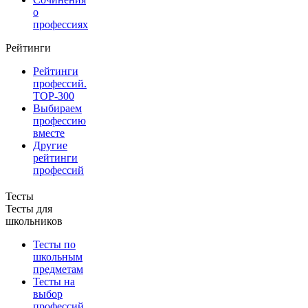
о
профессиях
Рейтинги
Рейтинги
профессий.
TOP-300
Выбираем
профессию
вместе
Другие
рейтинги
профессий
Тесты
Тесты для
школьников
Тесты по
школьным
предметам
Тесты на
выбор
профессий