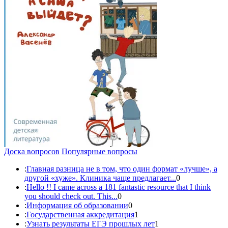
Доска вопросов
Популярные вопросы
:
Главная разница не в том, что один формат «лучше», а
другой «хуже». Клиника чаще предлагает...
0
:
Hello !! I came across a 181 fantastic resource that I think
you should check out. This...
0
:
Информация об образовании
0
:
Государственная аккредитация
1
:
Узнать результаты ЕГЭ прошлых лет
1