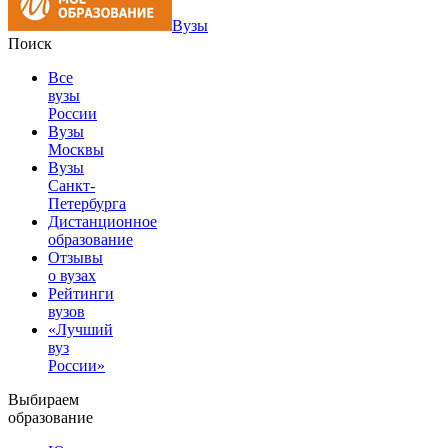
Вузы
Поиск
Все
вузы
России
Вузы
Москвы
Вузы
Санкт-
Петербурга
Дистанционное
образование
Отзывы
о вузах
Рейтинги
вузов
«Лучший
вуз
России»
Выбираем
образование