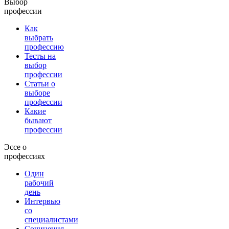
Выбор
профессии
Как
выбрать
профессию
Тесты на
выбор
профессии
Статьи о
выборе
профессии
Какие
бывают
профессии
Эссе о
профессиях
Один
рабочий
день
Интервью
со
специалистами
Сочинения