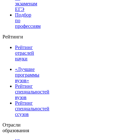
экзаменам
ЕГЭ
Подбор
по
профессиям
Рейтинги
Рейтинг
отраслей
науки
«Лучшие
программы
вузов»
Рейтинг
специальностей
вузов
Рейтинг
специальностей
ссузов
Отрасли
образования