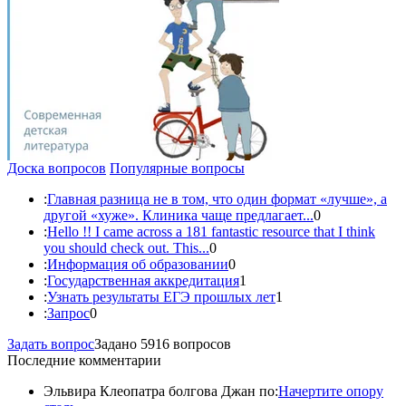
Доска вопросов
Популярные вопросы
:
Главная разница не в том, что один формат «лучше», а
другой «хуже». Клиника чаще предлагает...
0
:
Hello !! I came across a 181 fantastic resource that I think
you should check out. This...
0
:
Информация об образовании
0
:
Государственная аккредитация
1
:
Узнать результаты ЕГЭ прошлых лет
1
:
Запрос
0
Задать вопрос
Задано 5916 вопросов
Последние комментарии
Эльвира Клеопатра болгова Джан по:
Начертите опору