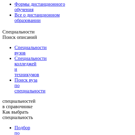
Формы дистанционного
обучения
Все о дистанционном
образовании
Специальности
Поиск описаний
Специальности
вузов
Специальности
колледжей
и
техникумов
Поиск вуза
по
специальности
специальностей
в справочнике
Как выбрать
специальность
Подбор
по