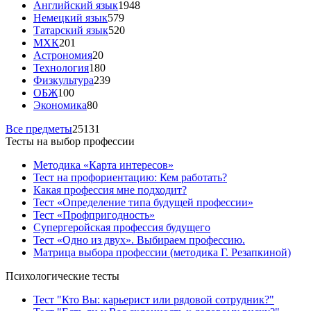
Английский язык
1948
Немецкий язык
579
Татарский язык
520
МХК
201
Астрономия
20
Технология
180
Физкультура
239
ОБЖ
100
Экономика
80
Все предметы
25131
Тесты на выбор профессии
Методика «Карта интересов»
Тест на профориентацию: Кем работать?
Какая профессия мне подходит?
Тест «Определение типа будущей профессии»
Тест «Профпригодность»
Супергеройская профессия будущего
Тест «Одно из двух». Выбираем профессию.
Матрица выбора профессии (методика Г. Резапкиной)
Психологические тесты
Тест "Кто Вы: карьерист или рядовой сотрудник?"