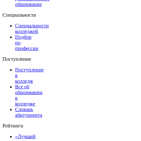
образование
Специальности
Специальности
колледжей
Подбор
по
профессии
Поступление
Поступление
в
колледж
Все об
образовании
в
колледже
Словарь
абитуриента
Рейтинги
«Лучший