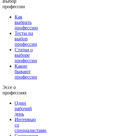
Выбор
профессии
Как
выбрать
профессию
Тесты на
выбор
профессии
Статьи о
выборе
профессии
Какие
бывают
профессии
Эссе о
профессиях
Один
рабочий
день
Интервью
со
специалистами
Сочинения