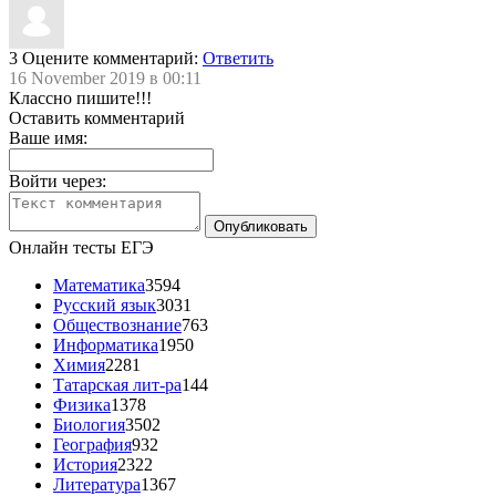
3
Оцените комментарий:
Ответить
16 November 2019 в 00:11
Классно пишите!!!
Оставить комментарий
Ваше имя:
Войти через:
Онлайн тесты ЕГЭ
Математика
3594
Русский язык
3031
Обществознание
763
Информатика
1950
Химия
2281
Татарская лит-ра
144
Физика
1378
Биология
3502
География
932
История
2322
Литература
1367