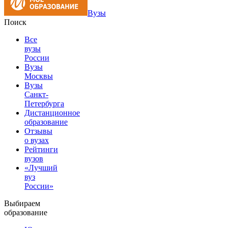
Вузы
Поиск
Все
вузы
России
Вузы
Москвы
Вузы
Санкт-
Петербурга
Дистанционное
образование
Отзывы
о вузах
Рейтинги
вузов
«Лучший
вуз
России»
Выбираем
образование