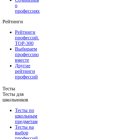
о
профессиях
Рейтинги
Рейтинги
профессий.
TOP-300
Выбираем
профессию
вместе
Другие
рейтинги
профессий
Тесты
Тесты для
школьников
Тесты по
школьным
предметам
Тесты на
выбор
профессий