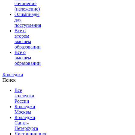
сочинение
(изложение)
Олимпиады
для
поступления
Все о
втором
высшем
образовании
Все о
высшем
образовании
Колледжи
Поиск
Все
колледжи
России
Колледжи
Москвы
Колледжи
Санкт-
Петербурга
Дистанционное