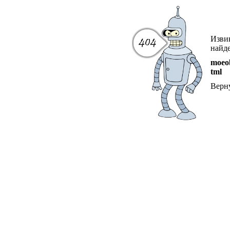
Извин
найде
moeob
tml
Верн