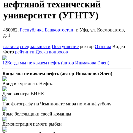
нефтяной технический
университет
(УГНТУ)
450062,
Республика Башкортостан
, г. Уфа, ул. Космонавтов,
д. 1
главная
специальности
Поступление
ректор
Отзывы
Видео
Фото
рейтинги
Доска вопросов
12
Когда мы не качаем нефть (автор Ишмакова Элен)
Когда мы не качаем нефть (автор Ишмакова Элен)
Ввод в курс дела. Нефть.
Деловая игра ВИНК
Пас фотографу на Чемпионате мира по минифутболу
Ярые болельщики своей команды
Демонстрация памяти рыбки