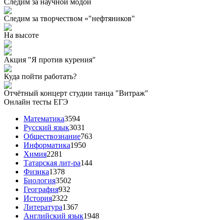
Следим за научной модой
Следим за творчеством «"нефтяников"
На высоте
Акция "Я против курения"
Куда пойти работать?
Отчётный концерт студии танца "Витраж"
Онлайн тесты ЕГЭ
Математика
3594
Русский язык
3031
Обществознание
763
Информатика
1950
Химия
2281
Татарская лит-ра
144
Физика
1378
Биология
3502
География
932
История
2322
Литература
1367
Английский язык
1948