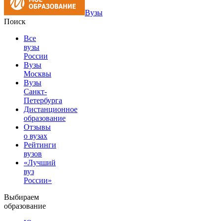
Вузы
Поиск
Все
вузы
России
Вузы
Москвы
Вузы
Санкт-
Петербурга
Дистанционное
образование
Отзывы
о вузах
Рейтинги
вузов
«Лучший
вуз
России»
Выбираем
образование