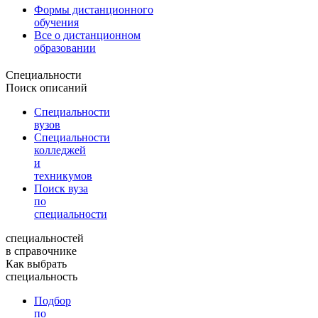
Формы дистанционного
обучения
Все о дистанционном
образовании
Специальности
Поиск описаний
Специальности
вузов
Специальности
колледжей
и
техникумов
Поиск вуза
по
специальности
специальностей
в справочнике
Как выбрать
специальность
Подбор
по