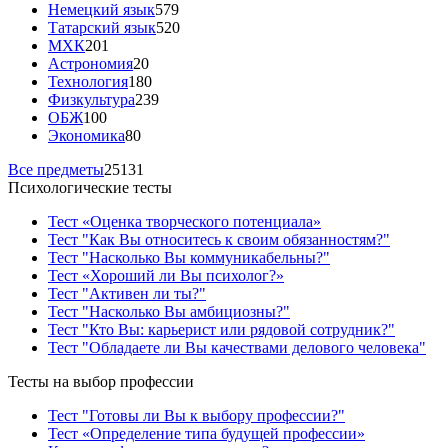
Немецкий язык
579
Татарский язык
520
МХК
201
Астрономия
20
Технология
180
Физкультура
239
ОБЖ
100
Экономика
80
Все предметы
25131
Психологические тесты
Тест «Оценка творческого потенциала»
Тест "Как Вы относитесь к своим обязанностям?"
Тест "Насколько Вы коммуникабельны?"
Тест «Хороший ли Вы психолог?»
Тест "Активен ли ты?"
Тест "Насколько Вы амбициозны?"
Тест "Кто Вы: карьерист или рядовой сотрудник?"
Тест "Обладаете ли Вы качествами делового человека"
Тесты на выбор профессии
Тест "Готовы ли Вы к выбору профессии?"
Тест «Определение типа будущей профессии»