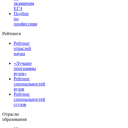
экзаменам
ЕГЭ
Подбор
по
профессиям
Рейтинги
Рейтинг
отраслей
науки
«Лучшие
программы
вузов»
Рейтинг
специальностей
вузов
Рейтинг
специальностей
ссузов
Отрасли
образования