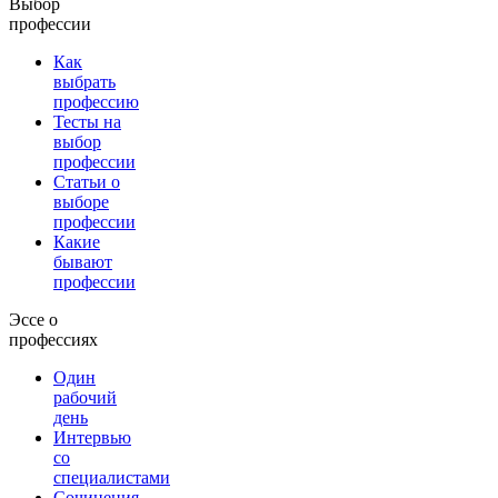
Выбор
профессии
Как
выбрать
профессию
Тесты на
выбор
профессии
Статьи о
выборе
профессии
Какие
бывают
профессии
Эссе о
профессиях
Один
рабочий
день
Интервью
со
специалистами
Сочинения