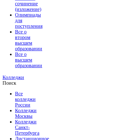
сочинение
(изложение)
Олимпиады
для
поступления
Все о
втором
высшем
образовании
Все о
высшем
образовании
Колледжи
Поиск
Все
колледжи
России
Колледжи
Москвы
Колледжи
Санкт-
Петербурга
Дистанционное