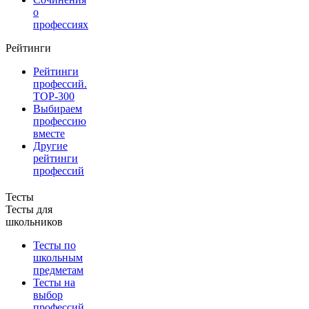
о
профессиях
Рейтинги
Рейтинги
профессий.
TOP-300
Выбираем
профессию
вместе
Другие
рейтинги
профессий
Тесты
Тесты для
школьников
Тесты по
школьным
предметам
Тесты на
выбор
профессий