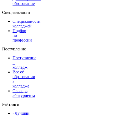
образование
Специальности
Специальности
колледжей
Подбор
по
профессии
Поступление
Поступление
в
колледж
Все об
образовании
в
колледже
Словарь
абитуриента
Рейтинги
«Лучший