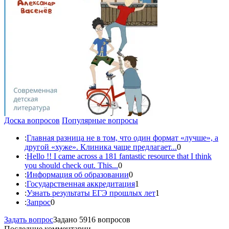
Доска вопросов
Популярные вопросы
:
Главная разница не в том, что один формат «лучше», а
другой «хуже». Клиника чаще предлагает...
0
:
Hello !! I came across a 181 fantastic resource that I think
you should check out. This...
0
:
Информация об образовании
0
:
Государственная аккредитация
1
:
Узнать результаты ЕГЭ прошлых лет
1
:
Запрос
0
Задать вопрос
Задано 5916 вопросов
Последние комментарии