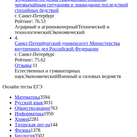
чрезвычайным ситуациям и ликвидации последствий
стихийных бедствий
г. Санкт-Петербург
Рейтинг: 76.53
Аграрный и агроинженерный
Технический и
технологический
Экономический
4.
Санкт-Петербургский университет Министерства
внутренних дел Российской Федерации
г. Санкт-Петербург
Рейтинг: 75.62
Отзывы
:
1
1
Естественных и гуманитарных
наук
Экономический
Военный и силовых ведомств
Онлайн тесты ЕГЭ
Математика
3594
Русский язык
3031
Обществознание
763
Информатика
1950
Химия
2281
Татарская лит-ра
144
Физика
1378
Биология
3502