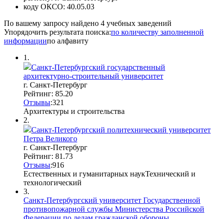
коду ОКСО:
40.05.03
По вашему запросу найдено
4
учебных заведений
Упорядочить результата поиска:
по количеству заполненной
информации
по алфавиту
1.
Санкт-Петербургский государственный
архитектурно-строительный университет
г. Санкт-Петербург
Рейтинг: 85.20
Отзывы
:
3
2
1
Архитектуры и строительства
2.
Санкт-Петербургский политехнический университет
Петра Великого
г. Санкт-Петербург
Рейтинг: 81.73
Отзывы
:
9
1
6
Естественных и гуманитарных наук
Технический и
технологический
3.
Санкт-Петербургский университет Государственной
противопожарной службы Министерства Российской
Федерации по делам гражданской обороны,