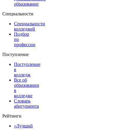
образование
Специальности
Специальности
колледжей
Подбор
по
профессии
Поступление
Поступление
в
колледж
Все об
образовании
в
колледже
Словарь
абитуриента
Рейтинги
«Лучший