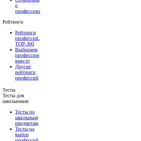
о
профессиях
Рейтинги
Рейтинги
профессий.
TOP-300
Выбираем
профессию
вместе
Другие
рейтинги
профессий
Тесты
Тесты для
школьников
Тесты по
школьным
предметам
Тесты на
выбор
профессий