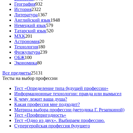
География
932
История
2322
Литература
1367
Английский язык
1948
Немецкий язык
579
Татарский язык
520
МХК
201
Астрономия
20
Технология
180
Физкультура
239
ОБЖ
100
Экономика
80
Все предметы
25131
Тесты на выбор профессии
Тест «Определение типа будущей профессии»
Информационные технологии: правда или вымысел
К чему лежит ваша душа?
Какая профессия мне подходит?
Матрица выбора профессии (методика Г. Резапкиной)
Тест «Профпригодность»
Тест «Одно из двух». Выбираем профессию.
Супергеройская профессия будущего