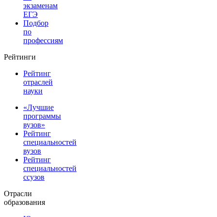
экзаменам
ЕГЭ
Подбор
по
профессиям
Рейтинги
Рейтинг
отраслей
науки
«Лучшие
программы
вузов»
Рейтинг
специальностей
вузов
Рейтинг
специальностей
ссузов
Отрасли
образования