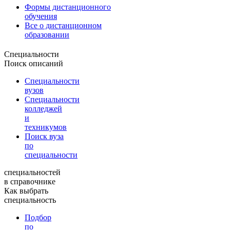
Формы дистанционного
обучения
Все о дистанционном
образовании
Специальности
Поиск описаний
Специальности
вузов
Специальности
колледжей
и
техникумов
Поиск вуза
по
специальности
специальностей
в справочнике
Как выбрать
специальность
Подбор
по