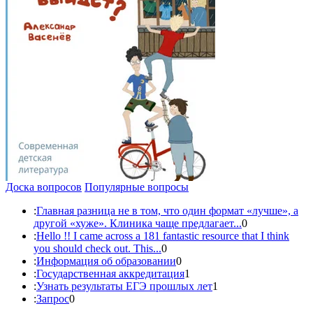
Доска вопросов
Популярные вопросы
:
Главная разница не в том, что один формат «лучше», а
другой «хуже». Клиника чаще предлагает...
0
:
Hello !! I came across a 181 fantastic resource that I think
you should check out. This...
0
:
Информация об образовании
0
:
Государственная аккредитация
1
:
Узнать результаты ЕГЭ прошлых лет
1
:
Запрос
0