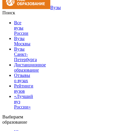
Вузы
Поиск
Все
вузы
России
Вузы
Москвы
Вузы
Санкт-
Петербурга
Дистанционное
образование
Отзывы
о вузах
Рейтинги
вузов
«Лучший
вуз
России»
Выбираем
образование