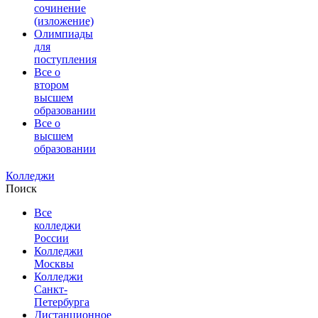
сочинение
(изложение)
Олимпиады
для
поступления
Все о
втором
высшем
образовании
Все о
высшем
образовании
Колледжи
Поиск
Все
колледжи
России
Колледжи
Москвы
Колледжи
Санкт-
Петербурга
Дистанционное