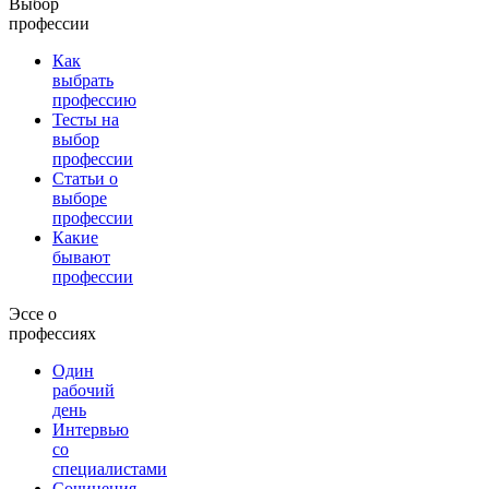
Выбор
профессии
Как
выбрать
профессию
Тесты на
выбор
профессии
Статьи о
выборе
профессии
Какие
бывают
профессии
Эссе о
профессиях
Один
рабочий
день
Интервью
со
специалистами
Сочинения