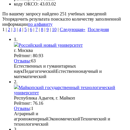
коду ОКСО:
43.03.02
По вашему запросу найдено
251
учебных заведений
Упорядочить результата поиска:
по количеству заполненной
информации
по алфавиту
1
|
2
|
3
|
4
|
5
|
6
|
7
|
8
|
9
|
10
|
Следующая»
Последняя
1.
Российский новый университет
г. Москва
Рейтинг: 80.93
Отзывы
:
6
3
Естественных и гуманитарных
наук
Педагогический
Естественнонаучный и
математический
2.
Майкопский государственный технологический
университет
Республика Адыгея, г. Майкоп
Рейтинг: 76.16
Отзывы
:
1
Аграрный и
агроинженерный
Экономический
Технический и
технологический
3.