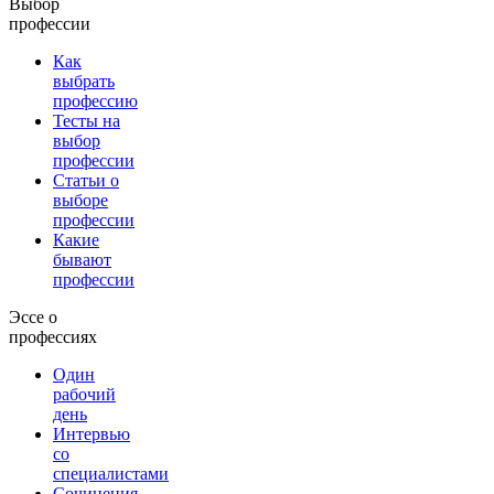
Выбор
профессии
Как
выбрать
профессию
Тесты на
выбор
профессии
Статьи о
выборе
профессии
Какие
бывают
профессии
Эссе о
профессиях
Один
рабочий
день
Интервью
со
специалистами
Сочинения