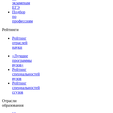
экзаменам
ЕГЭ
Подбор
по
профессиям
Рейтинги
Рейтинг
отраслей
науки
«Лучшие
программы
вузов»
Рейтинг
специальностей
вузов
Рейтинг
специальностей
ссузов
Отрасли
образования