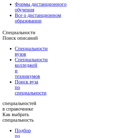
Формы дистанционного
обучения
Все о дистанционном
образовании
Специальности
Поиск описаний
Специальности
вузов
Специальности
колледжей
и
техникумов
Поиск вуза
по
специальности
специальностей
в справочнике
Как выбрать
специальность
Подбор
по