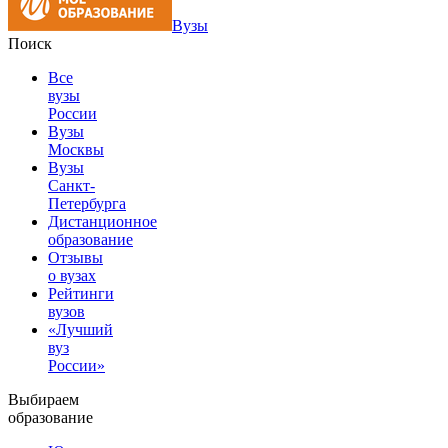
Вузы
Поиск
Все
вузы
России
Вузы
Москвы
Вузы
Санкт-
Петербурга
Дистанционное
образование
Отзывы
о вузах
Рейтинги
вузов
«Лучший
вуз
России»
Выбираем
образование