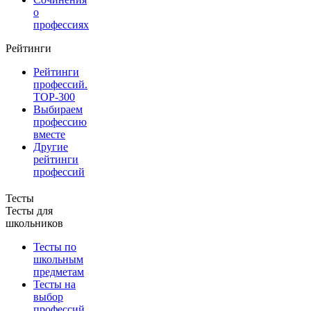
о
профессиях
Рейтинги
Рейтинги
профессий.
TOP-300
Выбираем
профессию
вместе
Другие
рейтинги
профессий
Тесты
Тесты для
школьников
Тесты по
школьным
предметам
Тесты на
выбор
профессий