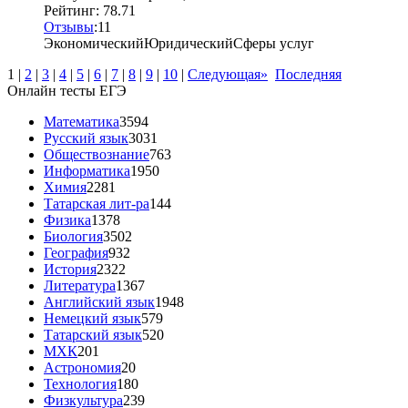
Рейтинг: 78.71
Отзывы
:
1
1
Экономический
Юридический
Сферы услуг
1
|
2
|
3
|
4
|
5
|
6
|
7
|
8
|
9
|
10
|
Следующая»
Последняя
Онлайн тесты ЕГЭ
Математика
3594
Русский язык
3031
Обществознание
763
Информатика
1950
Химия
2281
Татарская лит-ра
144
Физика
1378
Биология
3502
География
932
История
2322
Литература
1367
Английский язык
1948
Немецкий язык
579
Татарский язык
520
МХК
201
Астрономия
20
Технология
180
Физкультура
239