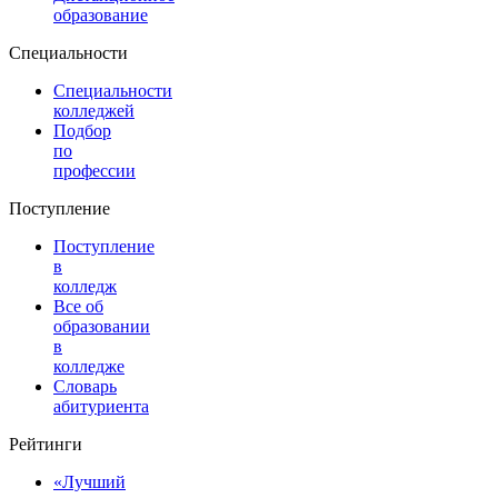
образование
Специальности
Специальности
колледжей
Подбор
по
профессии
Поступление
Поступление
в
колледж
Все об
образовании
в
колледже
Словарь
абитуриента
Рейтинги
«Лучший