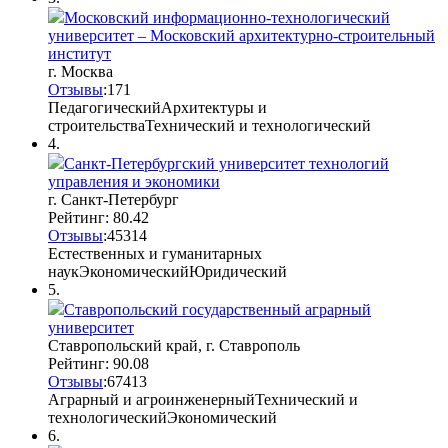
Московский информационно-технологический
университет – Московский архитектурно-строительный
институт
г. Москва
Отзывы
:
17
1
Педагогический
Архитектуры и
строительства
Технический и технологический
4.
Санкт-Петербургский университет технологий
управления и экономики
г. Санкт-Петербург
Рейтинг: 80.42
Отзывы
:
45
3
14
Естественных и гуманитарных
наук
Экономический
Юридический
5.
Ставропольский государственный аграрный
университет
Ставропольский край, г. Ставрополь
Рейтинг: 90.08
Отзывы
:
67
4
13
Аграрный и агроинженерный
Технический и
технологический
Экономический
6.