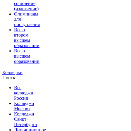
сочинение
(изложение)
Олимпиады
для
поступления
Все о
втором
высшем
образовании
Все о
высшем
образовании
Колледжи
Поиск
Все
колледжи
России
Колледжи
Москвы
Колледжи
Санкт-
Петербурга
Дистанционное