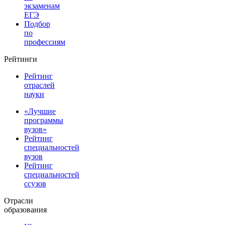
экзаменам
ЕГЭ
Подбор
по
профессиям
Рейтинги
Рейтинг
отраслей
науки
«Лучшие
программы
вузов»
Рейтинг
специальностей
вузов
Рейтинг
специальностей
ссузов
Отрасли
образования