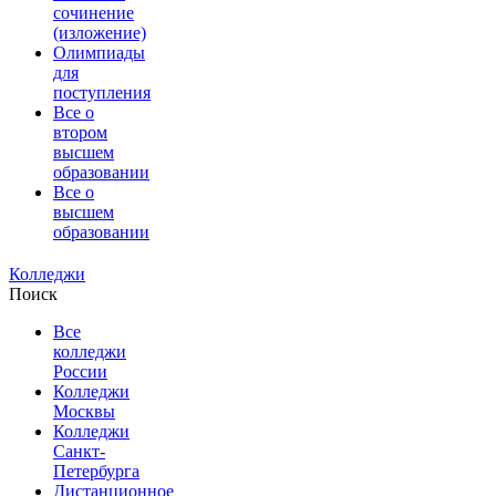
сочинение
(изложение)
Олимпиады
для
поступления
Все о
втором
высшем
образовании
Все о
высшем
образовании
Колледжи
Поиск
Все
колледжи
России
Колледжи
Москвы
Колледжи
Санкт-
Петербурга
Дистанционное