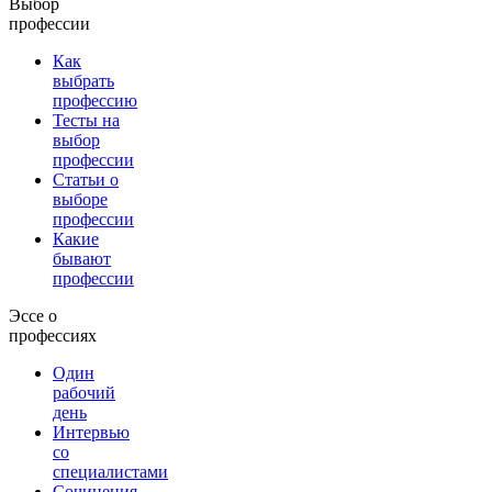
Выбор
профессии
Как
выбрать
профессию
Тесты на
выбор
профессии
Статьи о
выборе
профессии
Какие
бывают
профессии
Эссе о
профессиях
Один
рабочий
день
Интервью
со
специалистами
Сочинения