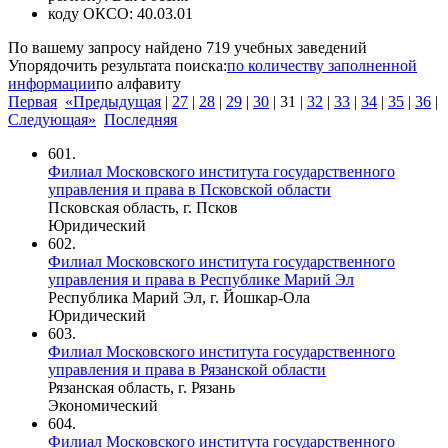
коду ОКСО:
40.03.01
По вашему запросу найдено
719
учебных заведений
Упорядочить результата поиска:
по количеству заполненной
информации
по алфавиту
Первая
«Предыдущая
|
27
|
28
|
29
|
30
|
31
|
32
|
33
|
34
|
35
|
36
|
Следующая»
Последняя
601.
Филиал Московского института государственного
управления и права в Псковской области
Псковская область, г. Псков
Юридический
602.
Филиал Московского института государственного
управления и права в Республике Марий Эл
Республика Марий Эл, г. Йошкар-Ола
Юридический
603.
Филиал Московского института государственного
управления и права в Рязанской области
Рязанская область, г. Рязань
Экономический
604.
Филиал Московского института государственного