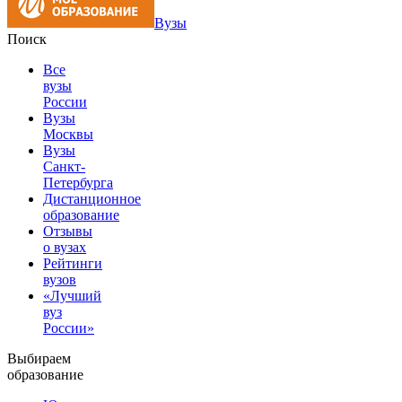
Вузы
Поиск
Все
вузы
России
Вузы
Москвы
Вузы
Санкт-
Петербурга
Дистанционное
образование
Отзывы
о вузах
Рейтинги
вузов
«Лучший
вуз
России»
Выбираем
образование