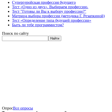
Супергеройская профессия будущего
Тест «Одно из двух». Выбираем профессию.
Тест "Готовы ли Вы к выбору профессии?"
Матрица выбора профессии (методика Г. Резапкиной)
Тест «Определение типа будущей профессии»
Быть ли тебе программистом?
Поиск по сайту
Найти
Опрос
Все опросы