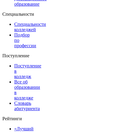
образование
Специальности
Специальности
колледжей
Подбор
по
профессии
Поступление
Поступление
в
колледж
Все об
образовании
в
колледже
Словарь
абитуриента
Рейтинги
«Лучший