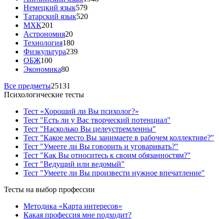
Немецкий язык
579
Татарский язык
520
МХК
201
Астрономия
20
Технология
180
Физкультура
239
ОБЖ
100
Экономика
80
Все предметы
25131
Психологические тесты
Тест «Хороший ли Вы психолог?»
Тест "Есть ли у Вас творческий потенциал"
Тест "Насколько Вы целеустремленны"
Тест "Какое место Вы занимаете в рабочем коллективе?"
Тест "Умеете ли Вы говорить и уговаривать?"
Тест "Как Вы относитесь к своим обязанностям?"
Тест "Ведущий или ведомый"
Тест "Умеете ли Вы произвести нужное впечатление"
Тесты на выбор профессии
Методика «Карта интересов»
Какая профессия мне подходит?