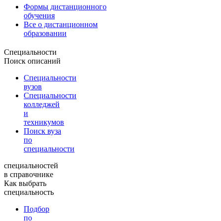
Формы дистанционного
обучения
Все о дистанционном
образовании
Специальности
Поиск описаний
Специальности
вузов
Специальности
колледжей
и
техникумов
Поиск вуза
по
специальности
специальностей
в справочнике
Как выбрать
специальность
Подбор
по