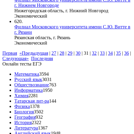
г. Нижнем Новгороде
Нижегородская область, г. Нижний Новгород
Экономический
620.
Филиал Московского университета имени С.Ю. Витте в
г. Рязани
Рязанская область, г. Рязань
Экономический
Первая
«Предыдущая
|
27
|
28
|
29
|
30
|
31
|
32
|
33
|
34
|
35
|
36
|
Следующая»
Последняя
Онлайн тесты ЕГЭ
Математика
3594
Русский язык
3031
Обществознание
763
Информатика
1950
Химия
2281
Татарская лит-ра
144
Физика
1378
Биология
3502
География
932
История
2322
Литература
1367
Английский язык
1948