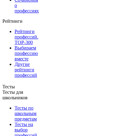
о
профессиях
Рейтинги
Рейтинги
профессий.
TOP-300
Выбираем
профессию
вместе
Другие
рейтинги
профессий
Тесты
Тесты для
школьников
Тесты по
школьным
предметам
Тесты на
выбор
профессий