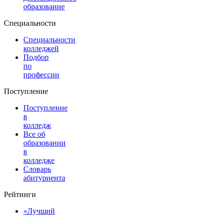
образование
Специальности
Специальности
колледжей
Подбор
по
профессии
Поступление
Поступление
в
колледж
Все об
образовании
в
колледже
Словарь
абитуриента
Рейтинги
«Лучший