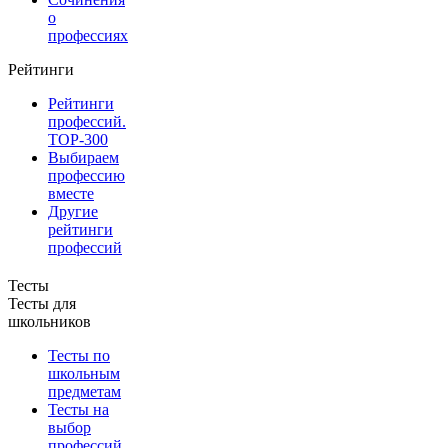
о
профессиях
Рейтинги
Рейтинги
профессий.
TOP-300
Выбираем
профессию
вместе
Другие
рейтинги
профессий
Тесты
Тесты для
школьников
Тесты по
школьным
предметам
Тесты на
выбор
профессий