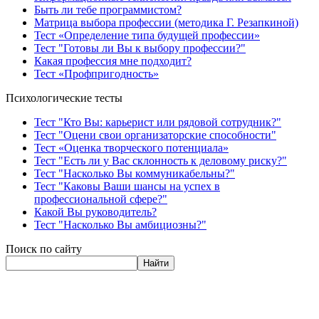
Быть ли тебе программистом?
Матрица выбора профессии (методика Г. Резапкиной)
Тест «Определение типа будущей профессии»
Тест "Готовы ли Вы к выбору профессии?"
Какая профессия мне подходит?
Тест «Профпригодность»
Психологические тесты
Тест "Кто Вы: карьерист или рядовой сотрудник?"
Тест "Оцени свои организаторские способности"
Тест «Оценка творческого потенциала»
Тест "Есть ли у Вас склонность к деловому риску?"
Тест "Насколько Вы коммуникабельны?"
Тест "Каковы Ваши шансы на успех в
профессиональной сфере?"
Какой Вы руководитель?
Тест "Насколько Вы амбициозны?"
Поиск по сайту
Найти