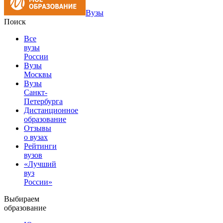
Вузы
Поиск
Все
вузы
России
Вузы
Москвы
Вузы
Санкт-
Петербурга
Дистанционное
образование
Отзывы
о вузах
Рейтинги
вузов
«Лучший
вуз
России»
Выбираем
образование