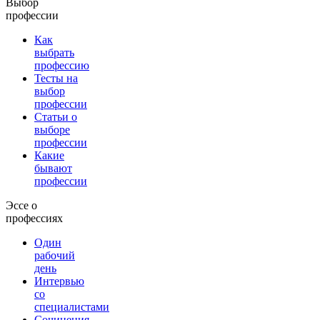
Выбор
профессии
Как
выбрать
профессию
Тесты на
выбор
профессии
Статьи о
выборе
профессии
Какие
бывают
профессии
Эссе о
профессиях
Один
рабочий
день
Интервью
со
специалистами
Сочинения