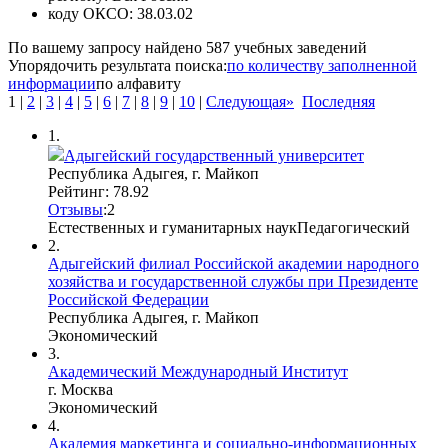
коду ОКСО:
38.03.02
По вашему запросу найдено
587
учебных заведений
Упорядочить результата поиска:
по количеству заполненной
информации
по алфавиту
1
|
2
|
3
|
4
|
5
|
6
|
7
|
8
|
9
|
10
|
Следующая»
Последняя
1.
Адыгейский государственный университет
Республика Адыгея, г. Майкоп
Рейтинг: 78.92
Отзывы
:
2
Естественных и гуманитарных наук
Педагогический
2.
Адыгейский филиал Российской академии народного
хозяйства и государственной службы при Президенте
Российской Федерации
Республика Адыгея, г. Майкоп
Экономический
3.
Академический Международный Институт
г. Москва
Экономический
4.
Академия маркетинга и социально-информационных