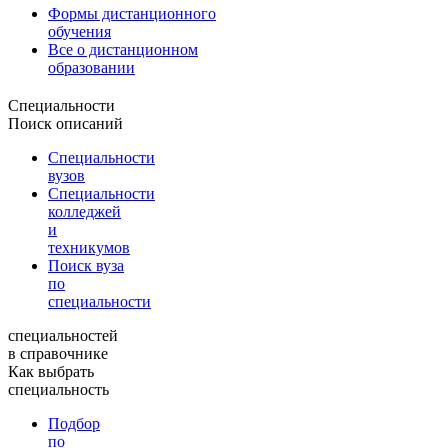
Формы дистанционного
обучения
Все о дистанционном
образовании
Специальности
Поиск описаний
Специальности
вузов
Специальности
колледжей
и
техникумов
Поиск вуза
по
специальности
специальностей
в справочнике
Как выбрать
специальность
Подбор
по