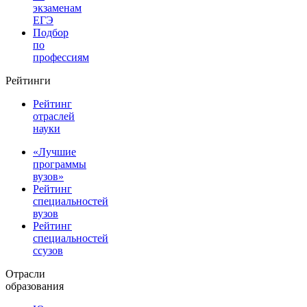
экзаменам
ЕГЭ
Подбор
по
профессиям
Рейтинги
Рейтинг
отраслей
науки
«Лучшие
программы
вузов»
Рейтинг
специальностей
вузов
Рейтинг
специальностей
ссузов
Отрасли
образования