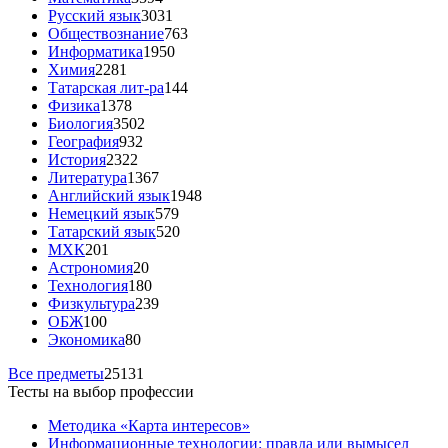
Русский язык
3031
Обществознание
763
Информатика
1950
Химия
2281
Татарская лит-ра
144
Физика
1378
Биология
3502
География
932
История
2322
Литература
1367
Английский язык
1948
Немецкий язык
579
Татарский язык
520
МХК
201
Астрономия
20
Технология
180
Физкультура
239
ОБЖ
100
Экономика
80
Все предметы
25131
Тесты на выбор профессии
Методика «Карта интересов»
Информационные технологии: правда или вымысел