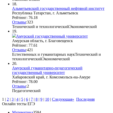
18.
Альметьевский государственный нефтяной институт
Республика Татарстан, г. Альметьевск
Рейтинг: 76.18
Отзывы
:
3
2
3
Технический и технологический
Экономический
19.
Амурский государственный университет
Амурская область, г. Благовещенск
Рейтинг: 77.61
Отзывы
:
4
2
1
Естественных и гуманитарных наук
Технический и
технологический
Экономический
20.
Амурский гуманитарно-педагогический
государственный университет
Хабаровский край, г. Комсомольск-на-Амуре
Рейтинг: 78.00
Отзывы
:
2
Педагогический
1
|
2
|
3
|
4
|
5
|
6
|
7
|
8
|
9
|
10
|
Следующая»
Последняя
Онлайн тесты ЕГЭ
Математика
3594