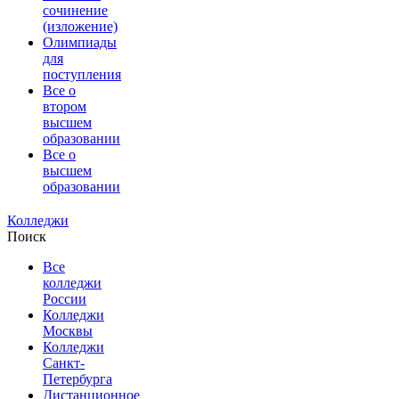
сочинение
(изложение)
Олимпиады
для
поступления
Все о
втором
высшем
образовании
Все о
высшем
образовании
Колледжи
Поиск
Все
колледжи
России
Колледжи
Москвы
Колледжи
Санкт-
Петербурга
Дистанционное