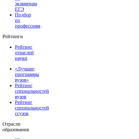
экзаменам
ЕГЭ
Подбор
по
профессиям
Рейтинги
Рейтинг
отраслей
науки
«Лучшие
программы
вузов»
Рейтинг
специальностей
вузов
Рейтинг
специальностей
ссузов
Отрасли
образования