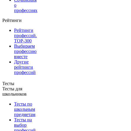
о
профессиях
Рейтинги
Рейтинги
профессий.
TOP-300
Выбираем
профессию
вместе
Другие
рейтинги
профессий
Тесты
Тесты для
школьников
Тесты по
школьным
предметам
Тесты на
выбор
профессий