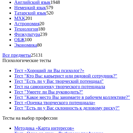
Английский язык
1948
Немецкий язык
579
Татарский язык
520
МХК
201
Астрономия
20
Технология
180
Физкультура
239
ОБЖ
100
Экономика
80
Все предметы
25131
Психологические тесты
Тест «Хороший ли Вы психолог?»
Тест "Кто Вы: карьерист или рядовой сотрудник?"
Тест "Есть ли у Вас творческий потенциал"
Тест на самооценку творческого потенциала
Тест "Умеете ли Вы руководить?"
Тест "Какое место Вы занимаете в рабочем коллективе?"
Тест «Оценка творческого потенциала»
Тест "Есть ли у Вас склонность к деловому риску?"
Тесты на выбор профессии
Методика «Карта интересов»