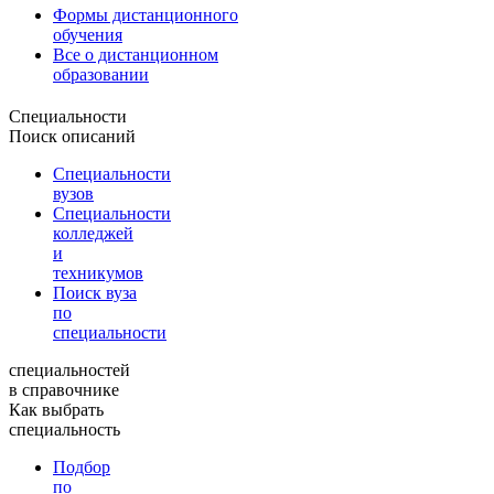
Формы дистанционного
обучения
Все о дистанционном
образовании
Специальности
Поиск описаний
Специальности
вузов
Специальности
колледжей
и
техникумов
Поиск вуза
по
специальности
специальностей
в справочнике
Как выбрать
специальность
Подбор
по