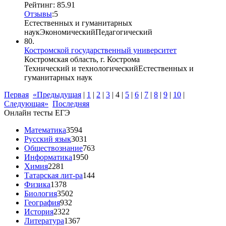
Рейтинг: 85.91
Отзывы
:
5
Естественных и гуманитарных
наук
Экономический
Педагогический
80.
Костромской государственный университет
Костромская область, г. Кострома
Технический и технологический
Естественных и
гуманитарных наук
Первая
«Предыдущая
|
1
|
2
|
3
|
4
|
5
|
6
|
7
|
8
|
9
|
10
|
Следующая»
Последняя
Онлайн тесты ЕГЭ
Математика
3594
Русский язык
3031
Обществознание
763
Информатика
1950
Химия
2281
Татарская лит-ра
144
Физика
1378
Биология
3502
География
932
История
2322
Литература
1367