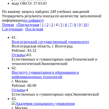
коду ОКСО:
37.03.01
По вашему запросу найдено
249
учебных заведений
Упорядочить результата поиска:
по количеству заполненной
информации
по алфавиту
Первая
«Предыдущая
|
1
|
2
|
3
|
4
|
5
|
6
|
7
|
8
|
9
|
10
|
Следующая»
Последняя
61.
Волгоградский государственный университет
Волгоградская область, г. Волгоград
Рейтинг: 83.32
Отзывы
:
4
1
1
Естественных и гуманитарных наук
Технический и
технологический
Экономический
62.
Институт гуманитарного образования и
информационных технологий
г. Москва
Рейтинг: 80.99
Отзывы
:
4
Естественных и гуманитарных наук
Экономический
63.
Академия социального управления
г. Москва