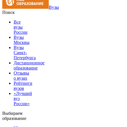
Вузы
Поиск
Все
вузы
России
Вузы
Москвы
Вузы
Санкт-
Петербурга
Дистанционное
образование
Отзывы
о вузах
Рейтинги
вузов
«Лучший
вуз
России»
Выбираем
образование