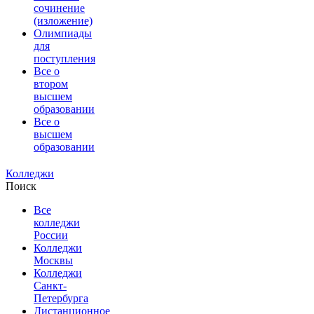
сочинение
(изложение)
Олимпиады
для
поступления
Все о
втором
высшем
образовании
Все о
высшем
образовании
Колледжи
Поиск
Все
колледжи
России
Колледжи
Москвы
Колледжи
Санкт-
Петербурга
Дистанционное