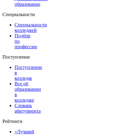
образование
Специальности
Специальности
колледжей
Подбор
по
профессии
Поступление
Поступление
в
колледж
Все об
образовании
в
колледже
Словарь
абитуриента
Рейтинги
«Лучший