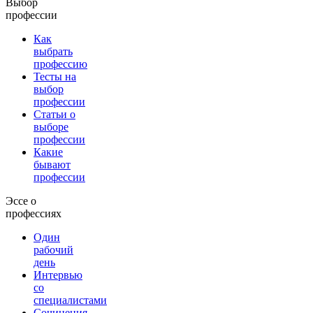
Выбор
профессии
Как
выбрать
профессию
Тесты на
выбор
профессии
Статьи о
выборе
профессии
Какие
бывают
профессии
Эссе о
профессиях
Один
рабочий
день
Интервью
со
специалистами
Сочинения