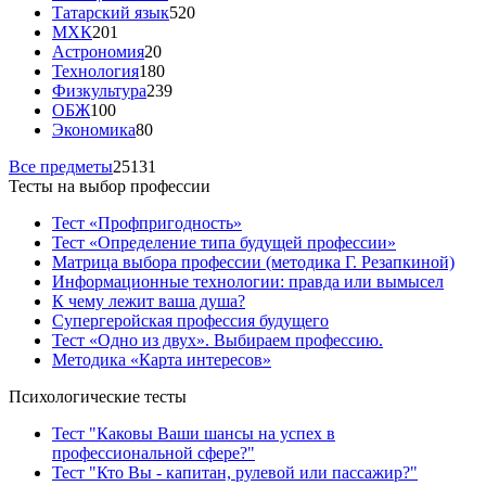
Татарский язык
520
МХК
201
Астрономия
20
Технология
180
Физкультура
239
ОБЖ
100
Экономика
80
Все предметы
25131
Тесты на выбор профессии
Тест «Профпригодность»
Тест «Определение типа будущей профессии»
Матрица выбора профессии (методика Г. Резапкиной)
Информационные технологии: правда или вымысел
К чему лежит ваша душа?
Супергеройская профессия будущего
Тест «Одно из двух». Выбираем профессию.
Методика «Карта интересов»
Психологические тесты
Тест "Каковы Ваши шансы на успех в
профессиональной сфере?"
Тест "Кто Вы - капитан, рулевой или пассажир?"