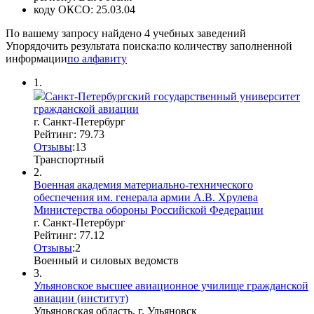
коду ОКСО:
25.03.04
По вашему запросу найдено
4
учебных заведений
Упорядочить результата поиска:
по количеству заполненной
информации
по алфавиту
1.
Санкт-Петербургский государственный университет
гражданской авиации
г. Санкт-Петербург
Рейтинг: 79.73
Отзывы
:
1
3
Транспортный
2.
Военная академия материально-технического
обеспечения им. генерала армии А.В. Хрулева
Министерства обороны Российской Федерации
г. Санкт-Петербург
Рейтинг: 77.12
Отзывы
:
2
Военный и силовых ведомств
3.
Ульяновское высшее авиационное училище гражданской
авиации (институт)
Ульяновская область, г. Ульяновск