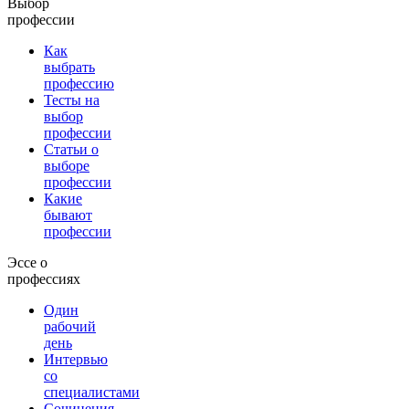
Выбор
профессии
Как
выбрать
профессию
Тесты на
выбор
профессии
Статьи о
выборе
профессии
Какие
бывают
профессии
Эссе о
профессиях
Один
рабочий
день
Интервью
со
специалистами
Сочинения