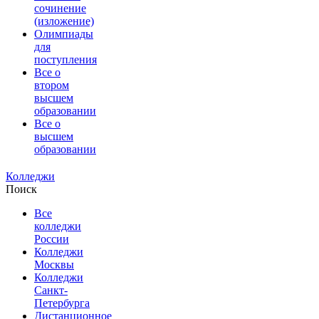
сочинение
(изложение)
Олимпиады
для
поступления
Все о
втором
высшем
образовании
Все о
высшем
образовании
Колледжи
Поиск
Все
колледжи
России
Колледжи
Москвы
Колледжи
Санкт-
Петербурга
Дистанционное