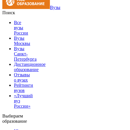
Вузы
Поиск
Все
вузы
России
Вузы
Москвы
Вузы
Санкт-
Петербурга
Дистанционное
образование
Отзывы
о вузах
Рейтинги
вузов
«Лучший
вуз
России»
Выбираем
образование