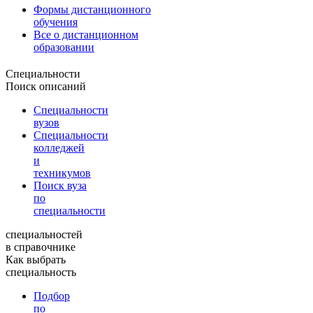
Формы дистанционного
обучения
Все о дистанционном
образовании
Специальности
Поиск описаний
Специальности
вузов
Специальности
колледжей
и
техникумов
Поиск вуза
по
специальности
специальностей
в справочнике
Как выбрать
специальность
Подбор
по