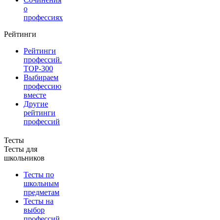
о
профессиях
Рейтинги
Рейтинги
профессий.
TOP-300
Выбираем
профессию
вместе
Другие
рейтинги
профессий
Тесты
Тесты для
школьников
Тесты по
школьным
предметам
Тесты на
выбор
профессий