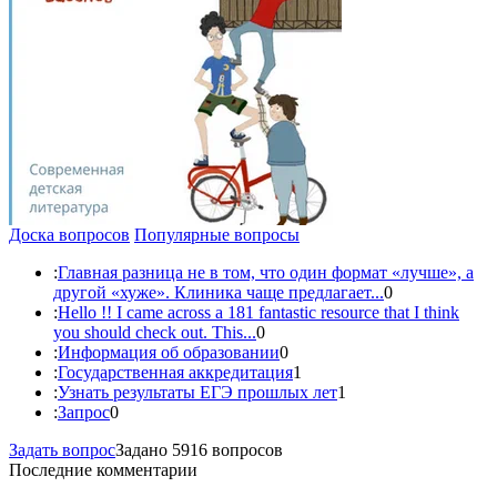
Доска вопросов
Популярные вопросы
:
Главная разница не в том, что один формат «лучше», а
другой «хуже». Клиника чаще предлагает...
0
:
Hello !! I came across a 181 fantastic resource that I think
you should check out. This...
0
:
Информация об образовании
0
:
Государственная аккредитация
1
:
Узнать результаты ЕГЭ прошлых лет
1
:
Запрос
0
Задать вопрос
Задано 5916 вопросов
Последние комментарии