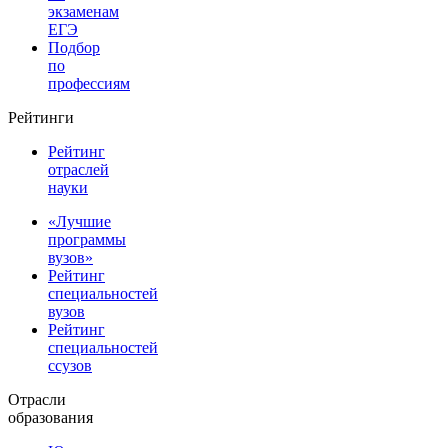
экзаменам
ЕГЭ
Подбор
по
профессиям
Рейтинги
Рейтинг
отраслей
науки
«Лучшие
программы
вузов»
Рейтинг
специальностей
вузов
Рейтинг
специальностей
ссузов
Отрасли
образования