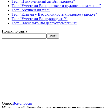
Тест "Пунктуальный ли Вы человек?"
Тест "Умеете ли Вы произвести нужное впечатление"
Тест "Активен ли ты?"
Тест "Есть ли у Вас склонность к деловому риску?"
Тест "Умеете ли Вы руководить?"
Тест "Насколько Вы целеустремленны"
Поиск по сайту
Найти
Опрос
Все опросы
Можно ли обойтись без репетитора/курсов при подготовке