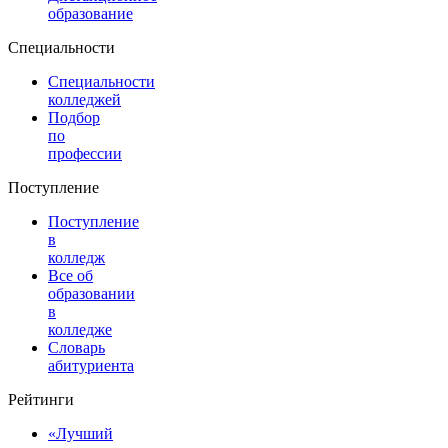
образование
Специальности
Специальности
колледжей
Подбор
по
профессии
Поступление
Поступление
в
колледж
Все об
образовании
в
колледже
Словарь
абитуриента
Рейтинги
«Лучший