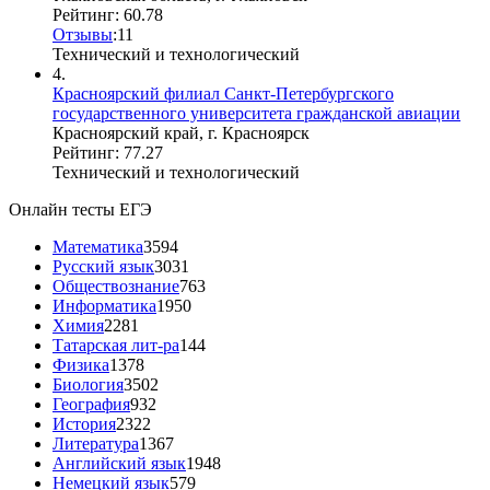
Рейтинг: 60.78
Отзывы
:
1
1
Технический и технологический
4.
Красноярский филиал Санкт-Петербургского
государственного университета гражданской авиации
Красноярский край, г. Красноярск
Рейтинг: 77.27
Технический и технологический
Онлайн тесты ЕГЭ
Математика
3594
Русский язык
3031
Обществознание
763
Информатика
1950
Химия
2281
Татарская лит-ра
144
Физика
1378
Биология
3502
География
932
История
2322
Литература
1367
Английский язык
1948
Немецкий язык
579