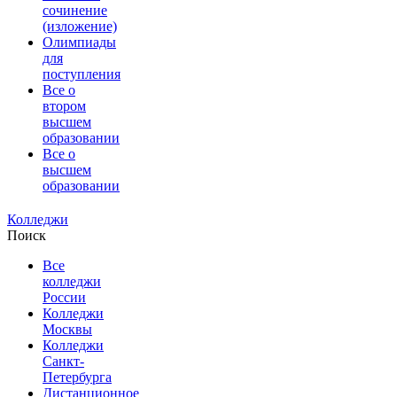
сочинение
(изложение)
Олимпиады
для
поступления
Все о
втором
высшем
образовании
Все о
высшем
образовании
Колледжи
Поиск
Все
колледжи
России
Колледжи
Москвы
Колледжи
Санкт-
Петербурга
Дистанционное