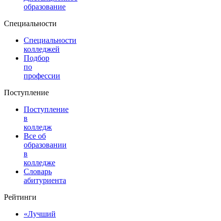
образование
Специальности
Специальности
колледжей
Подбор
по
профессии
Поступление
Поступление
в
колледж
Все об
образовании
в
колледже
Словарь
абитуриента
Рейтинги
«Лучший