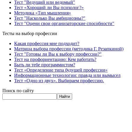
Тест "Ведущий или ведомый"
Тест «Хороший ли Вы психолог?»
Методика «Тип мышления»
Тест "Насколько Вы амбициозны?"
Тест "Оцени свои организаторские способности"
Тесты на выбор профессии
Какая профессия мне подходит?
Матрица выбора профессии (методика Г. Резапкиной)
Тест "Готовы ли Вы к выбору профессии?"
Тест на профориентацию: Кем работать?
Быть ли тебе программистом?
Тест «Определение типа будущей профессии»
Информационные технологии: правда или вымысел
Тест «Одно из двух». Выбираем профессию.
Поиск по сайту
Найти