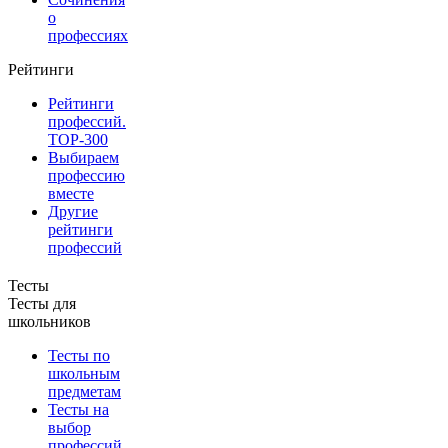
о
профессиях
Рейтинги
Рейтинги
профессий.
TOP-300
Выбираем
профессию
вместе
Другие
рейтинги
профессий
Тесты
Тесты для
школьников
Тесты по
школьным
предметам
Тесты на
выбор
профессий