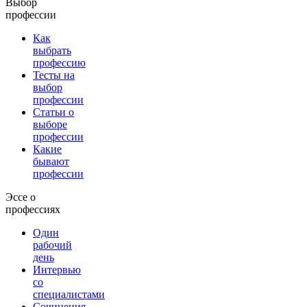
Выбор
профессии
Как
выбрать
профессию
Тесты на
выбор
профессии
Статьи о
выборе
профессии
Какие
бывают
профессии
Эссе о
профессиях
Один
рабочий
день
Интервью
со
специалистами
Сочинения