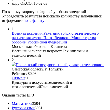
коду ОКСО:
10.02.03
По вашему запросу найдено
2
учебных заведений
Упорядочить результата поиска:
по количеству заполненной
информации
по алфавиту
1.
Военная академия Ракетных войск стратегического
назначения имени Петра Великого Министерства
обороны Российской Федерации
Московская область, г. Балашиха
Военный и силовых ведомств
Технический и
технологический
2.
Поволжский государственный университет сервиса
Самарская область, г. Тольятти
Рейтинг: 80.03
Отзывы
:
1
Культуры и искусств
Технический и
технологический
Экономический
Онлайн тесты ЕГЭ
Математика
3594
Русский язык
3031