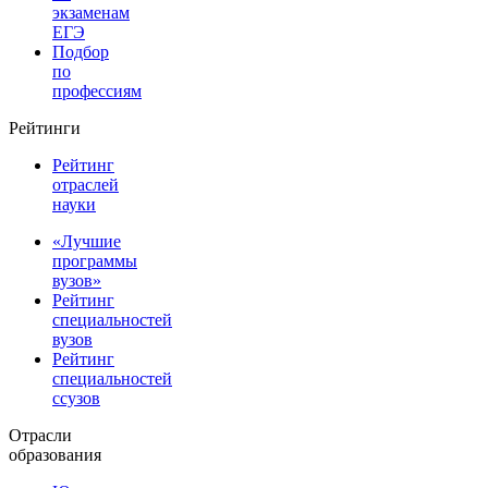
экзаменам
ЕГЭ
Подбор
по
профессиям
Рейтинги
Рейтинг
отраслей
науки
«Лучшие
программы
вузов»
Рейтинг
специальностей
вузов
Рейтинг
специальностей
ссузов
Отрасли
образования