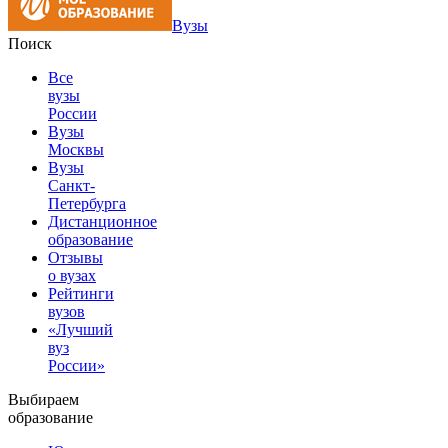
Вузы
Поиск
Все
вузы
России
Вузы
Москвы
Вузы
Санкт-
Петербурга
Дистанционное
образование
Отзывы
о вузах
Рейтинги
вузов
«Лучший
вуз
России»
Выбираем
образование