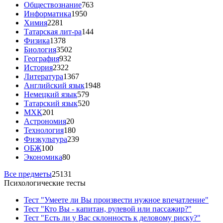
Обществознание
763
Информатика
1950
Химия
2281
Татарская лит-ра
144
Физика
1378
Биология
3502
География
932
История
2322
Литература
1367
Английский язык
1948
Немецкий язык
579
Татарский язык
520
МХК
201
Астрономия
20
Технология
180
Физкультура
239
ОБЖ
100
Экономика
80
Все предметы
25131
Психологические тесты
Тест "Умеете ли Вы произвести нужное впечатление"
Тест "Кто Вы - капитан, рулевой или пассажир?"
Тест "Есть ли у Вас склонность к деловому риску?"