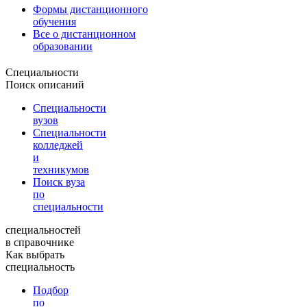
Формы дистанционного
обучения
Все о дистанционном
образовании
Специальности
Поиск описаний
Специальности
вузов
Специальности
колледжей
и
техникумов
Поиск вуза
по
специальности
специальностей
в справочнике
Как выбрать
специальность
Подбор
по