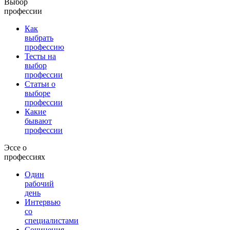
Выбор
профессии
Как
выбрать
профессию
Тесты на
выбор
профессии
Статьи о
выборе
профессии
Какие
бывают
профессии
Эссе о
профессиях
Один
рабочий
день
Интервью
со
специалистами
Сочинения