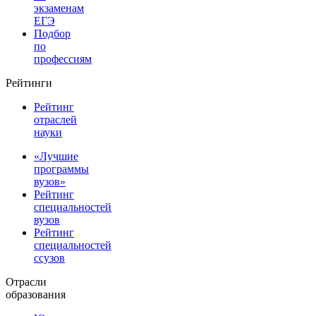
экзаменам
ЕГЭ
Подбор
по
профессиям
Рейтинги
Рейтинг
отраслей
науки
«Лучшие
программы
вузов»
Рейтинг
специальностей
вузов
Рейтинг
специальностей
ссузов
Отрасли
образования