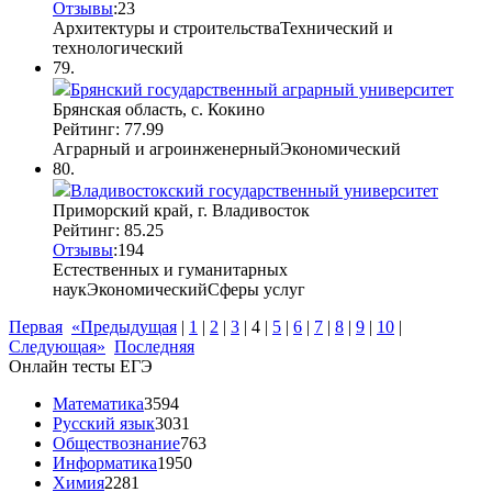
Отзывы
:
2
3
Архитектуры и строительства
Технический и
технологический
79.
Брянский государственный аграрный университет
Брянская область, с. Кокино
Рейтинг: 77.99
Аграрный и агроинженерный
Экономический
80.
Владивостокский государственный университет
Приморский край, г. Владивосток
Рейтинг: 85.25
Отзывы
:
19
4
Естественных и гуманитарных
наук
Экономический
Сферы услуг
Первая
«Предыдущая
|
1
|
2
|
3
|
4
|
5
|
6
|
7
|
8
|
9
|
10
|
Следующая»
Последняя
Онлайн тесты ЕГЭ
Математика
3594
Русский язык
3031
Обществознание
763
Информатика
1950
Химия
2281