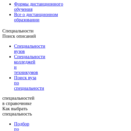
Формы дистанционного
обучения
Все о дистанционном
образовании
Специальности
Поиск описаний
Специальности
вузов
Специальности
колледжей
и
техникумов
Поиск вуза
по
специальности
специальностей
в справочнике
Как выбрать
специальность
Подбор
по