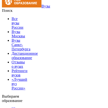
Вузы
Поиск
Все
вузы
России
Вузы
Москвы
Вузы
Санкт-
Петербурга
Дистанционное
образование
Отзывы
о вузах
Рейтинги
вузов
«Лучший
вуз
России»
Выбираем
образование