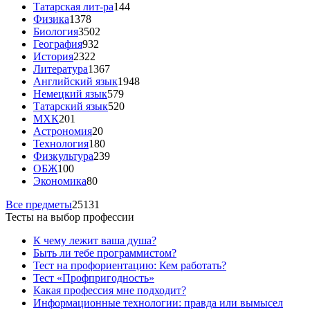
Татарская лит-ра
144
Физика
1378
Биология
3502
География
932
История
2322
Литература
1367
Английский язык
1948
Немецкий язык
579
Татарский язык
520
МХК
201
Астрономия
20
Технология
180
Физкультура
239
ОБЖ
100
Экономика
80
Все предметы
25131
Тесты на выбор профессии
К чему лежит ваша душа?
Быть ли тебе программистом?
Тест на профориентацию: Кем работать?
Тест «Профпригодность»
Какая профессия мне подходит?
Информационные технологии: правда или вымысел