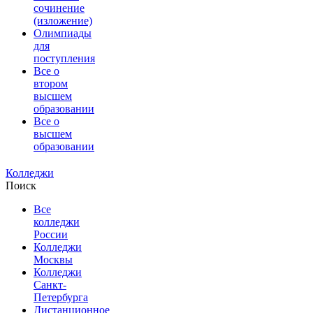
сочинение
(изложение)
Олимпиады
для
поступления
Все о
втором
высшем
образовании
Все о
высшем
образовании
Колледжи
Поиск
Все
колледжи
России
Колледжи
Москвы
Колледжи
Санкт-
Петербурга
Дистанционное