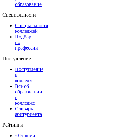
образование
Специальности
Специальности
колледжей
Подбор
по
профессии
Поступление
Поступление
в
колледж
Все об
образовании
в
колледже
Словарь
абитуриента
Рейтинги
«Лучший