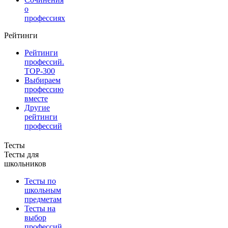
о
профессиях
Рейтинги
Рейтинги
профессий.
TOP-300
Выбираем
профессию
вместе
Другие
рейтинги
профессий
Тесты
Тесты для
школьников
Тесты по
школьным
предметам
Тесты на
выбор
профессий