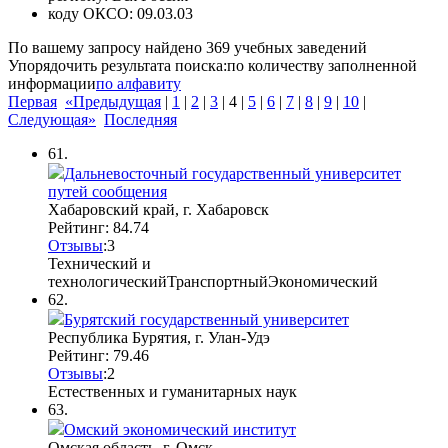
коду ОКСО:
09.03.03
По вашему запросу найдено
369
учебных заведений
Упорядочить результата поиска:
по количеству заполненной
информации
по алфавиту
Первая
«Предыдущая
|
1
|
2
|
3
|
4
|
5
|
6
|
7
|
8
|
9
|
10
|
Следующая»
Последняя
61.
Дальневосточный государственный университет
путей сообщения
Хабаровский край, г. Хабаровск
Рейтинг: 84.74
Отзывы
:
3
Технический и
технологический
Транспортный
Экономический
62.
Бурятский государственный университет
Республика Бурятия, г. Улан-Удэ
Рейтинг: 79.46
Отзывы
:
2
Естественных и гуманитарных наук
63.
Омский экономический институт
Омская область, г. Омск