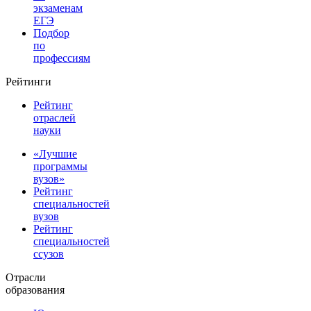
экзаменам
ЕГЭ
Подбор
по
профессиям
Рейтинги
Рейтинг
отраслей
науки
«Лучшие
программы
вузов»
Рейтинг
специальностей
вузов
Рейтинг
специальностей
ссузов
Отрасли
образования