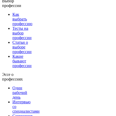
Выбор
профессии
Как
выбрать
профессию
Тесты на
выбор
профессии
Статьи о
выборе
профессии
Какие
бывают
профессии
Эссе о
профессиях
Один
рабочий
день
Интервью
со
специалистами
Сочинения