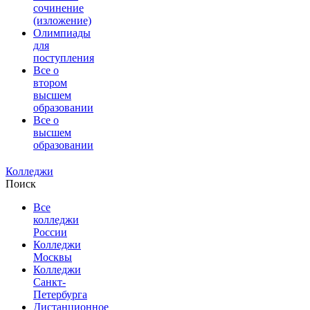
сочинение
(изложение)
Олимпиады
для
поступления
Все о
втором
высшем
образовании
Все о
высшем
образовании
Колледжи
Поиск
Все
колледжи
России
Колледжи
Москвы
Колледжи
Санкт-
Петербурга
Дистанционное