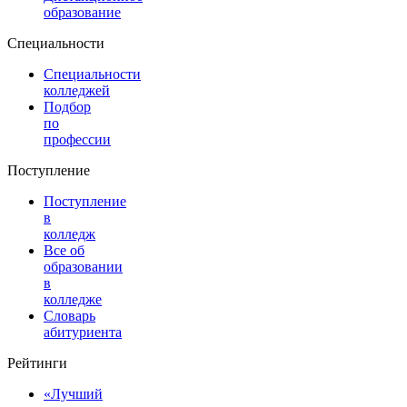
образование
Специальности
Специальности
колледжей
Подбор
по
профессии
Поступление
Поступление
в
колледж
Все об
образовании
в
колледже
Словарь
абитуриента
Рейтинги
«Лучший