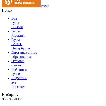
Вузы
Поиск
Все
вузы
России
Вузы
Москвы
Вузы
Санкт-
Петербурга
Дистанционное
образование
Отзывы
о вузах
Рейтинги
вузов
«Лучший
вуз
России»
Выбираем
образование