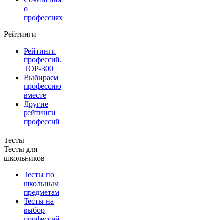
о
профессиях
Рейтинги
Рейтинги
профессий.
TOP-300
Выбираем
профессию
вместе
Другие
рейтинги
профессий
Тесты
Тесты для
школьников
Тесты по
школьным
предметам
Тесты на
выбор
профессий