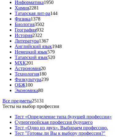
Информатика
1950
Химия
2281
Татарская лит-ра
144
Физика
1378
Биология
3502
География
932
История
2322
Литература
1367
Английский язык
1948
Немецкий язык
579
Татарский язык
520
МХК
201
Астрономия
20
Технология
180
Физкультура
239
ОБЖ
100
Экономика
80
Все предметы
25131
Тесты на выбор профессии
Тест «Определение типа будущей профессии»
Супергеройская профессия будущего
Тест «Одно из двух». Выбираем профессию.
Тест "Готовы ли Вы к выбору профессии?"