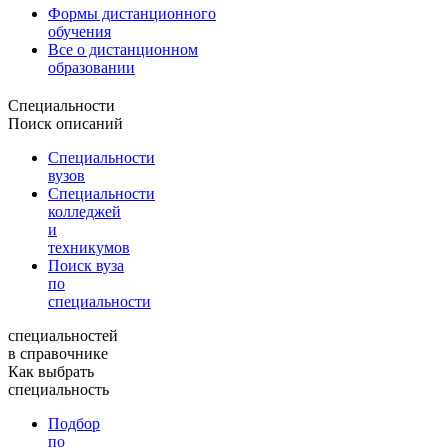
Формы дистанционного
обучения
Все о дистанционном
образовании
Специальности
Поиск описаний
Специальности
вузов
Специальности
колледжей
и
техникумов
Поиск вуза
по
специальности
специальностей
в справочнике
Как выбрать
специальность
Подбор
по