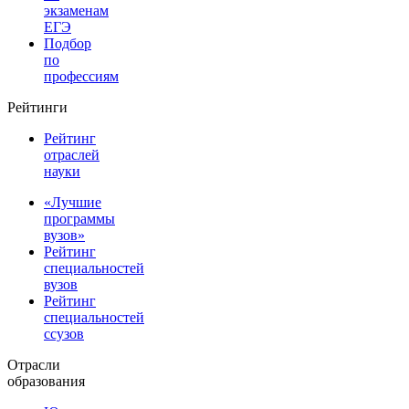
экзаменам
ЕГЭ
Подбор
по
профессиям
Рейтинги
Рейтинг
отраслей
науки
«Лучшие
программы
вузов»
Рейтинг
специальностей
вузов
Рейтинг
специальностей
ссузов
Отрасли
образования