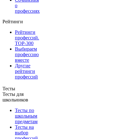
о
профессиях
Рейтинги
Рейтинги
профессий.
TOP-300
Выбираем
профессию
вместе
Другие
рейтинги
профессий
Тесты
Тесты для
школьников
Тесты по
школьным
предметам
Тесты на
выбор
профессий