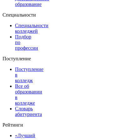
образование
Специальности
Специальности
колледжей
Подбор
по
профессии
Поступление
Поступление
в
колледж
Все об
образовании
в
колледже
Словарь
абитуриента
Рейтинги
«Лучший