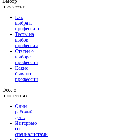
Выбор
профессии
Как
выбрать
профессию
Тесты на
выбор
профессии
Статьи о
выборе
профессии
Какие
бывают
профессии
Эссе о
профессиях
Один
рабочий
день
Интервью
со
специалистами
Сочинения