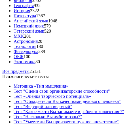
Биология
3502
География
932
История
2322
Литература
1367
Английский язык
1948
Немецкий язык
579
Татарский язык
520
МХК
201
Астрономия
20
Технология
180
Физкультура
239
ОБЖ
100
Экономика
80
Все предметы
25131
Психологические тесты
Методика «Тип мышления»
Тест "Оцени свои организаторские способности"
Тест «Оценка творческого потенциала»
Тест "Обладаете ли Вы качествами делового человека"
Тест "Ведущий или ведомый"
Тест "Какое место Вы занимаете в рабочем коллективе?"
Тест "Насколько Вы амбициозны?"
Тест "Умеете ли Вы произвести нужное впечатление"