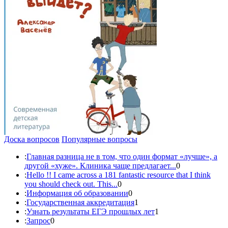
Доска вопросов
Популярные вопросы
:
Главная разница не в том, что один формат «лучше», а
другой «хуже». Клиника чаще предлагает...
0
:
Hello !! I came across a 181 fantastic resource that I think
you should check out. This...
0
:
Информация об образовании
0
:
Государственная аккредитация
1
:
Узнать результаты ЕГЭ прошлых лет
1
:
Запрос
0