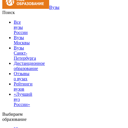
Вузы
Поиск
Все
вузы
России
Вузы
Москвы
Вузы
Санкт-
Петербурга
Дистанционное
образование
Отзывы
о вузах
Рейтинги
вузов
«Лучший
вуз
России»
Выбираем
образование