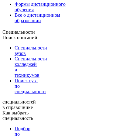
Формы дистанционного
обучения
Все о дистанционном
образовании
Специальности
Поиск описаний
Специальности
вузов
Специальности
колледжей
и
техникумов
Поиск вуза
по
специальности
специальностей
в справочнике
Как выбрать
специальность
Подбор
по