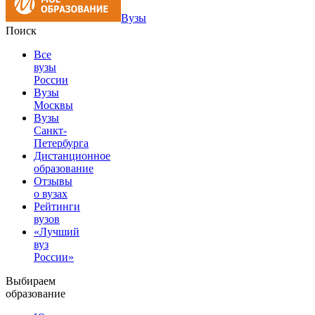
Вузы
Поиск
Все
вузы
России
Вузы
Москвы
Вузы
Санкт-
Петербурга
Дистанционное
образование
Отзывы
о вузах
Рейтинги
вузов
«Лучший
вуз
России»
Выбираем
образование