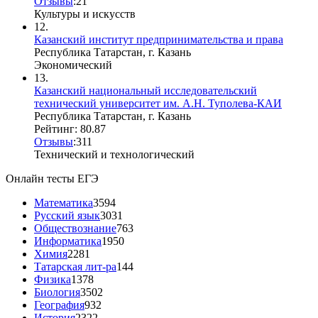
Отзывы
:
2
1
Культуры и искусств
12.
Казанский институт предпринимательства и права
Республика Татарстан, г. Казань
Экономический
13.
Казанский национальный исследовательский
технический университет им. А.Н. Туполева-КАИ
Республика Татарстан, г. Казань
Рейтинг: 80.87
Отзывы
:
3
1
1
Технический и технологический
Онлайн тесты ЕГЭ
Математика
3594
Русский язык
3031
Обществознание
763
Информатика
1950
Химия
2281
Татарская лит-ра
144
Физика
1378
Биология
3502
География
932
История
2322