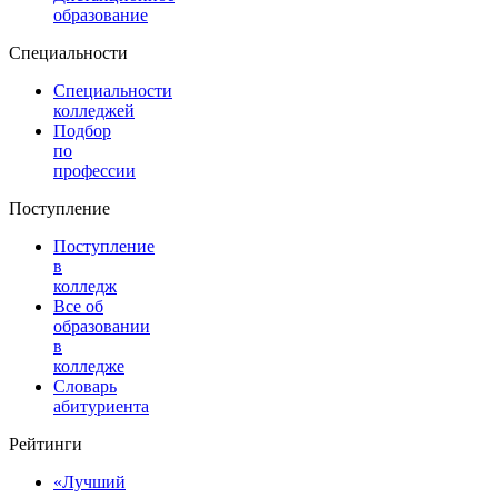
образование
Специальности
Специальности
колледжей
Подбор
по
профессии
Поступление
Поступление
в
колледж
Все об
образовании
в
колледже
Словарь
абитуриента
Рейтинги
«Лучший