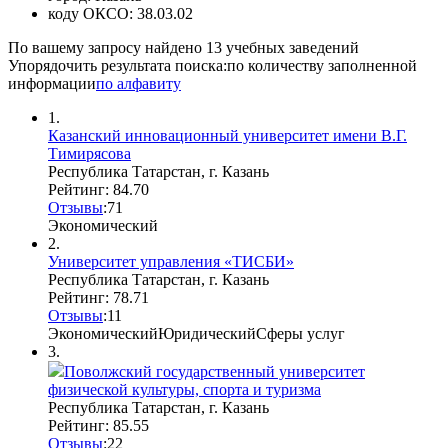
коду ОКСО:
38.03.02
По вашему запросу найдено
13
учебных заведений
Упорядочить результата поиска:
по количеству заполненной
информации
по алфавиту
1.
Казанский инновационный университет имени В.Г.
Тимирясова
Республика Татарстан, г. Казань
Рейтинг: 84.70
Отзывы
:
7
1
Экономический
2.
Университет управления «ТИСБИ»
Республика Татарстан, г. Казань
Рейтинг: 78.71
Отзывы
:
1
1
Экономический
Юридический
Сферы услуг
3.
Поволжский государственный университет
физической культуры, спорта и туризма
Республика Татарстан, г. Казань
Рейтинг: 85.55
Отзывы
:
2
2