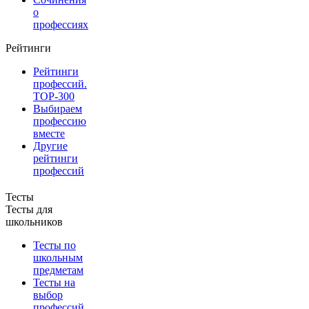
о
профессиях
Рейтинги
Рейтинги
профессий.
TOP-300
Выбираем
профессию
вместе
Другие
рейтинги
профессий
Тесты
Тесты для
школьников
Тесты по
школьным
предметам
Тесты на
выбор
профессий