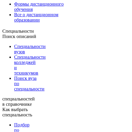
Формы дистанционного
обучения
Все о дистанционном
образовании
Специальности
Поиск описаний
Специальности
вузов
Специальности
колледжей
и
техникумов
Поиск вуза
по
специальности
специальностей
в справочнике
Как выбрать
специальность
Подбор
по