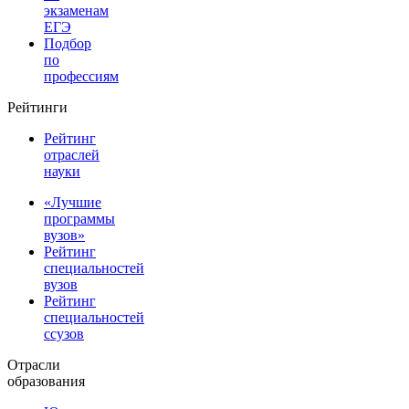
экзаменам
ЕГЭ
Подбор
по
профессиям
Рейтинги
Рейтинг
отраслей
науки
«Лучшие
программы
вузов»
Рейтинг
специальностей
вузов
Рейтинг
специальностей
ссузов
Отрасли
образования