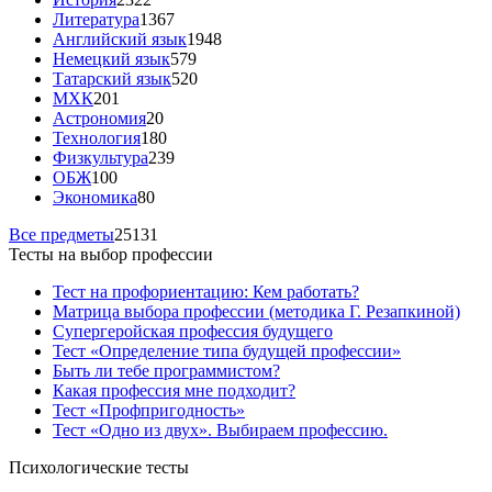
Литература
1367
Английский язык
1948
Немецкий язык
579
Татарский язык
520
МХК
201
Астрономия
20
Технология
180
Физкультура
239
ОБЖ
100
Экономика
80
Все предметы
25131
Тесты на выбор профессии
Тест на профориентацию: Кем работать?
Матрица выбора профессии (методика Г. Резапкиной)
Супергеройская профессия будущего
Тест «Определение типа будущей профессии»
Быть ли тебе программистом?
Какая профессия мне подходит?
Тест «Профпригодность»
Тест «Одно из двух». Выбираем профессию.
Психологические тесты