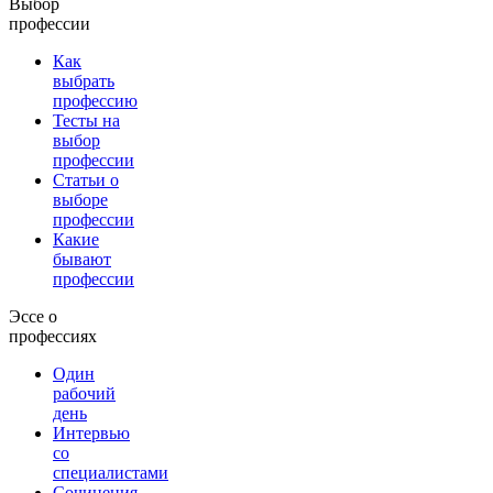
Выбор
профессии
Как
выбрать
профессию
Тесты на
выбор
профессии
Статьи о
выборе
профессии
Какие
бывают
профессии
Эссе о
профессиях
Один
рабочий
день
Интервью
со
специалистами
Сочинения