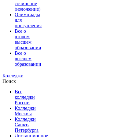
сочинение
(изложение)
Олимпиады
для
поступления
Все о
втором
высшем
образовании
Все о
высшем
образовании
Колледжи
Поиск
Все
колледжи
России
Колледжи
Москвы
Колледжи
Санкт-
Петербурга
Дистанционное