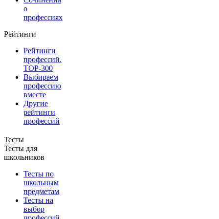
о
профессиях
Рейтинги
Рейтинги
профессий.
TOP-300
Выбираем
профессию
вместе
Другие
рейтинги
профессий
Тесты
Тесты для
школьников
Тесты по
школьным
предметам
Тесты на
выбор
профессий