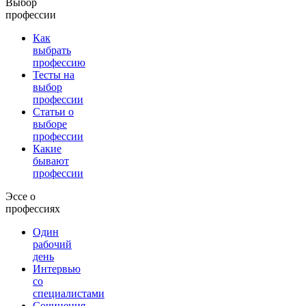
Выбор
профессии
Как
выбрать
профессию
Тесты на
выбор
профессии
Статьи о
выборе
профессии
Какие
бывают
профессии
Эссе о
профессиях
Один
рабочий
день
Интервью
со
специалистами
Сочинения