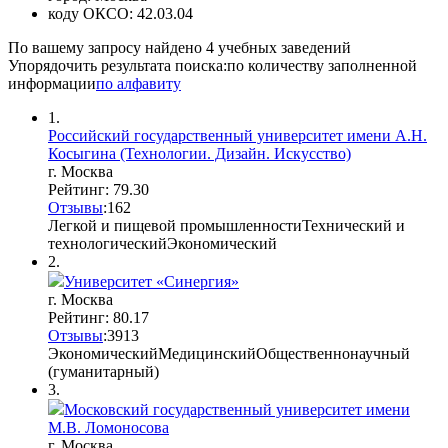
коду ОКСО:
42.03.04
По вашему запросу найдено
4
учебных заведений
Упорядочить результата поиска:
по количеству заполненной
информации
по алфавиту
1.
Российский государственный университет имени А.Н.
Косыгина (Технологии. Дизайн. Искусство)
г. Москва
Рейтинг: 79.30
Отзывы
:
16
2
Легкой и пищевой промышленности
Технический и
технологический
Экономический
2.
Университет «Синергия»
г. Москва
Рейтинг: 80.17
Отзывы
:
39
1
3
Экономический
Медицинский
Общественнонаучный
(гуманитарный)
3.
Московский государственный университет имени
М.В. Ломоносова
г. Москва