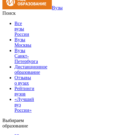
Вузы
Поиск
Все
вузы
России
Вузы
Москвы
Вузы
Санкт-
Петербурга
Дистанционное
образование
Отзывы
о вузах
Рейтинги
вузов
«Лучший
вуз
России»
Выбираем
образование