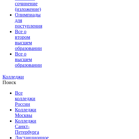
сочинение
(изложение)
Олимпиады
для
поступления
Все о
втором
высшем
образовании
Все о
высшем
образовании
Колледжи
Поиск
Все
колледжи
России
Колледжи
Москвы
Колледжи
Санкт-
Петербурга
Дистанционное