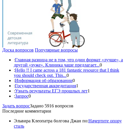
Доска вопросов
Популярные вопросы
:
Главная разница не в том, что один формат «лучше», а
другой «хуже». Клиника чаще предлагает...
0
:
Hello !! I came across a 181 fantastic resource that I think
you should check out. This...
0
:
Информация об образовании
0
:
Государственная аккредитация
1
:
Узнать результаты ЕГЭ прошлых лет
1
:
Запрос
0
Задать вопрос
Задано 5916 вопросов
Последние комментарии
Эльвира Клеопатра болгова Джан по:
Начертите опору
сталь