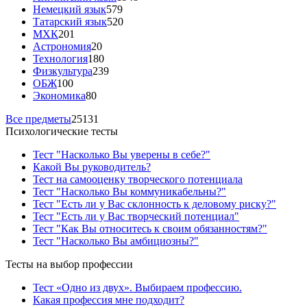
Немецкий язык
579
Татарский язык
520
МХК
201
Астрономия
20
Технология
180
Физкультура
239
ОБЖ
100
Экономика
80
Все предметы
25131
Психологические тесты
Тест "Насколько Вы уверены в себе?"
Какой Вы руководитель?
Тест на самооценку творческого потенциала
Тест "Насколько Вы коммуникабельны?"
Тест "Есть ли у Вас склонность к деловому риску?"
Тест "Есть ли у Вас творческий потенциал"
Тест "Как Вы относитесь к своим обязанностям?"
Тест "Насколько Вы амбициозны?"
Тесты на выбор профессии
Тест «Одно из двух». Выбираем профессию.
Какая профессия мне подходит?