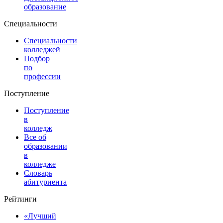
образование
Специальности
Специальности
колледжей
Подбор
по
профессии
Поступление
Поступление
в
колледж
Все об
образовании
в
колледже
Словарь
абитуриента
Рейтинги
«Лучший