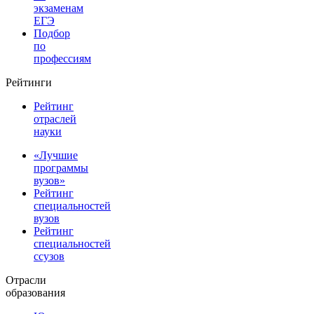
экзаменам
ЕГЭ
Подбор
по
профессиям
Рейтинги
Рейтинг
отраслей
науки
«Лучшие
программы
вузов»
Рейтинг
специальностей
вузов
Рейтинг
специальностей
ссузов
Отрасли
образования