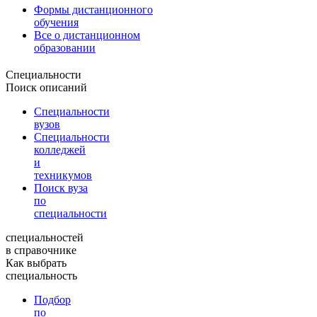
Формы дистанционного
обучения
Все о дистанционном
образовании
Специальности
Поиск описаний
Специальности
вузов
Специальности
колледжей
и
техникумов
Поиск вуза
по
специальности
специальностей
в справочнике
Как выбрать
специальность
Подбор
по