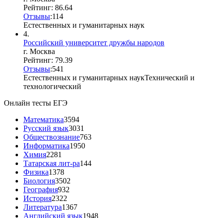
Рейтинг: 86.64
Отзывы
:
11
4
Естественных и гуманитарных наук
4.
Российский университет дружбы народов
г. Москва
Рейтинг: 79.39
Отзывы
:
5
4
1
Естественных и гуманитарных наук
Технический и
технологический
Онлайн тесты ЕГЭ
Математика
3594
Русский язык
3031
Обществознание
763
Информатика
1950
Химия
2281
Татарская лит-ра
144
Физика
1378
Биология
3502
География
932
История
2322
Литература
1367
Английский язык
1948