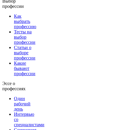
Выбор
профессии
Как
выбрать
профессию
Тесты на
выбор
профессии
Статьи о
выборе
профессии
Какие
бывают
профессии
Эссе о
профессиях
Один
рабочий
день
Интервью
со
специалистами
Сочинения