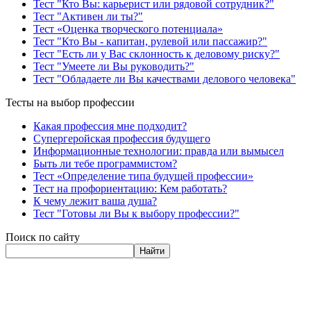
Тест "Кто Вы: карьерист или рядовой сотрудник?"
Тест "Активен ли ты?"
Тест «Оценка творческого потенциала»
Тест "Кто Вы - капитан, рулевой или пассажир?"
Тест "Есть ли у Вас склонность к деловому риску?"
Тест "Умеете ли Вы руководить?"
Тест "Обладаете ли Вы качествами делового человека"
Тесты на выбор профессии
Какая профессия мне подходит?
Супергеройская профессия будущего
Информационные технологии: правда или вымысел
Быть ли тебе программистом?
Тест «Определение типа будущей профессии»
Тест на профориентацию: Кем работать?
К чему лежит ваша душа?
Тест "Готовы ли Вы к выбору профессии?"
Поиск по сайту
Найти