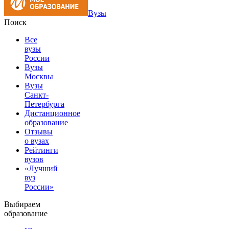
Вузы
Поиск
Все
вузы
России
Вузы
Москвы
Вузы
Санкт-
Петербурга
Дистанционное
образование
Отзывы
о вузах
Рейтинги
вузов
«Лучший
вуз
России»
Выбираем
образование