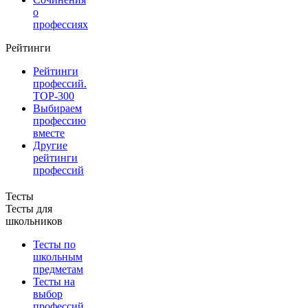
о
профессиях
Рейтинги
Рейтинги
профессий.
TOP-300
Выбираем
профессию
вместе
Другие
рейтинги
профессий
Тесты
Тесты для
школьников
Тесты по
школьным
предметам
Тесты на
выбор
профессий