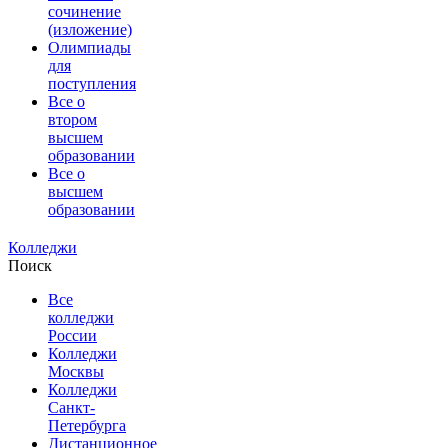
сочинение
(изложение)
Олимпиады
для
поступления
Все о
втором
высшем
образовании
Все о
высшем
образовании
Колледжи
Поиск
Все
колледжи
России
Колледжи
Москвы
Колледжи
Санкт-
Петербурга
Дистанционное