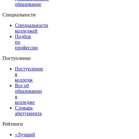
образование
Специальности
Специальности
колледжей
Подбор
по
профессии
Поступление
Поступление
в
колледж
Все об
образовании
в
колледже
Словарь
абитуриента
Рейтинги
«Лучший