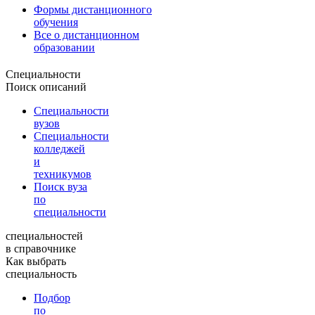
Формы дистанционного
обучения
Все о дистанционном
образовании
Специальности
Поиск описаний
Специальности
вузов
Специальности
колледжей
и
техникумов
Поиск вуза
по
специальности
специальностей
в справочнике
Как выбрать
специальность
Подбор
по