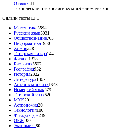
Отзывы
:
1
1
Технический и технологический
Экономический
Онлайн тесты ЕГЭ
Математика
3594
Русский язык
3031
Обществознание
763
Информатика
1950
Химия
2281
Татарская лит-ра
144
Физика
1378
Биология
3502
География
932
История
2322
Литература
1367
Английский язык
1948
Немецкий язык
579
Татарский язык
520
МХК
201
Астрономия
20
Технология
180
Физкультура
239
ОБЖ
100
Экономика
80