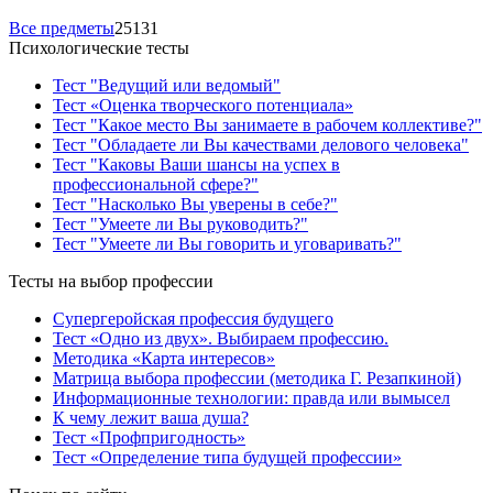
Все предметы
25131
Психологические тесты
Тест "Ведущий или ведомый"
Тест «Оценка творческого потенциала»
Тест "Какое место Вы занимаете в рабочем коллективе?"
Тест "Обладаете ли Вы качествами делового человека"
Тест "Каковы Ваши шансы на успех в
профессиональной сфере?"
Тест "Насколько Вы уверены в себе?"
Тест "Умеете ли Вы руководить?"
Тест "Умеете ли Вы говорить и уговаривать?"
Тесты на выбор профессии
Супергеройская профессия будущего
Тест «Одно из двух». Выбираем профессию.
Методика «Карта интересов»
Матрица выбора профессии (методика Г. Резапкиной)
Информационные технологии: правда или вымысел
К чему лежит ваша душа?
Тест «Профпригодность»
Тест «Определение типа будущей профессии»