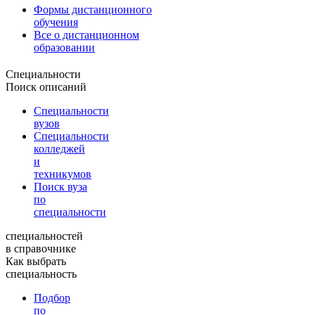
Формы дистанционного
обучения
Все о дистанционном
образовании
Специальности
Поиск описаний
Специальности
вузов
Специальности
колледжей
и
техникумов
Поиск вуза
по
специальности
специальностей
в справочнике
Как выбрать
специальность
Подбор
по