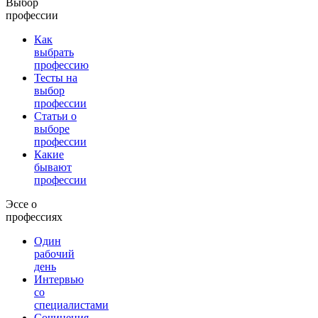
Выбор
профессии
Как
выбрать
профессию
Тесты на
выбор
профессии
Статьи о
выборе
профессии
Какие
бывают
профессии
Эссе о
профессиях
Один
рабочий
день
Интервью
со
специалистами
Сочинения