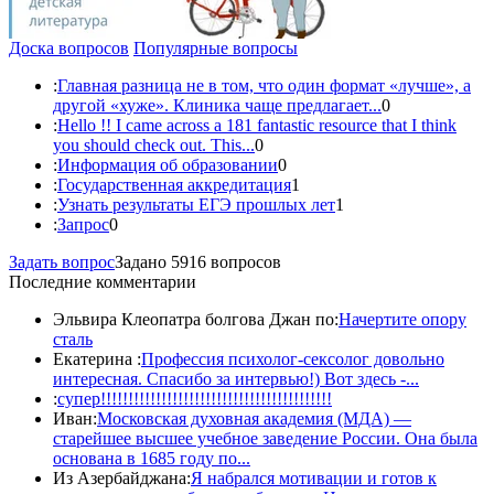
Доска вопросов
Популярные вопросы
:
Главная разница не в том, что один формат «лучше», а
другой «хуже». Клиника чаще предлагает...
0
:
Hello !! I came across a 181 fantastic resource that I think
you should check out. This...
0
:
Информация об образовании
0
:
Государственная аккредитация
1
:
Узнать результаты ЕГЭ прошлых лет
1
:
Запрос
0
Задать вопрос
Задано 5916 вопросов
Последние комментарии
Эльвира Клеопатра болгова Джан по:
Начертите опору
сталь
Екатерина :
Профессия психолог-сексолог довольно
интересная. Спасибо за интервью!) Вот здесь -...
:
супер!!!!!!!!!!!!!!!!!!!!!!!!!!!!!!!!!!!!!!!!!!
Иван:
Московская духовная академия (МДА) —
старейшее высшее учебное заведение России. Она была
основана в 1685 году по...
Из Азербайджана:
Я набрался мотивации и готов к