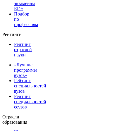
экзаменам
ЕГЭ
Подбор
по
профессиям
Рейтинги
Рейтинг
отраслей
науки
«Лучшие
программы
вузов»
Рейтинг
специальностей
вузов
Рейтинг
специальностей
ссузов
Отрасли
образования