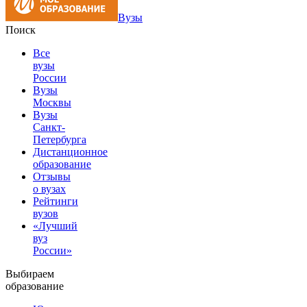
Вузы
Поиск
Все
вузы
России
Вузы
Москвы
Вузы
Санкт-
Петербурга
Дистанционное
образование
Отзывы
о вузах
Рейтинги
вузов
«Лучший
вуз
России»
Выбираем
образование