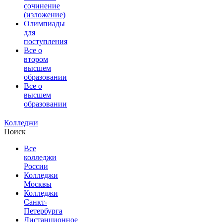
сочинение
(изложение)
Олимпиады
для
поступления
Все о
втором
высшем
образовании
Все о
высшем
образовании
Колледжи
Поиск
Все
колледжи
России
Колледжи
Москвы
Колледжи
Санкт-
Петербурга
Дистанционное