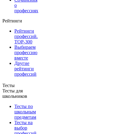
о
профессиях
Рейтинги
Рейтинги
профессий.
TOP-300
Выбираем
профессию
вместе
Другие
рейтинги
профессий
Тесты
Тесты для
школьников
Тесты по
школьным
предметам
Тесты на
выбор
профессий