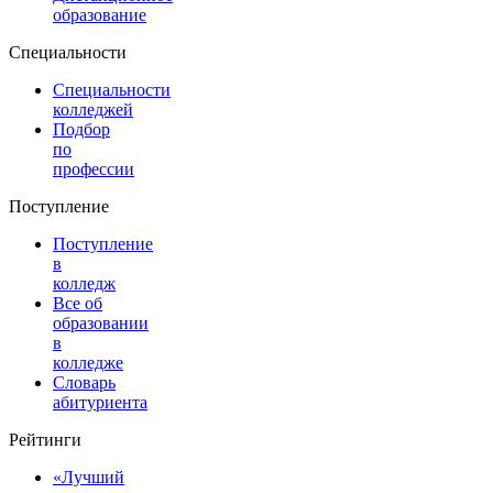
образование
Специальности
Специальности
колледжей
Подбор
по
профессии
Поступление
Поступление
в
колледж
Все об
образовании
в
колледже
Словарь
абитуриента
Рейтинги
«Лучший