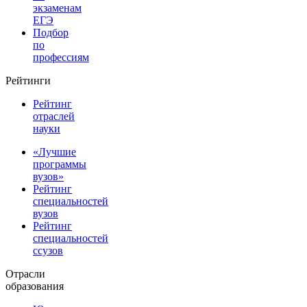
экзаменам
ЕГЭ
Подбор
по
профессиям
Рейтинги
Рейтинг
отраслей
науки
«Лучшие
программы
вузов»
Рейтинг
специальностей
вузов
Рейтинг
специальностей
ссузов
Отрасли
образования