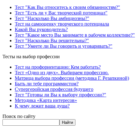
Тест "Как Вы относитесь к своим обязанностям?"
Тест "Есть ли у Вас творческий потенциал"
Тест "Насколько Вы амбициозны?"
Тест на самооценку творческого потенциала
Какой Вы руководитель?
Тест "Какое место Вы занимаете в рабочем коллективе?"
Тест "Насколько Вы решительны?"
Тест "Умеете ли Вы говорить и уговаривать?"
Тесты на выбор профессии
Тест на профориентацию: Кем работать?
Тест «Одно из двух». Выбираем профессию.
Матрица выбора профессии (методика Г. Резапкиной)
Быть ли тебе программистом?
Супергеройская профессия будущего
Тест "Готовы ли Вы к выбору профессии?"
Методика «Карта интересов»
К чему лежит ваша душа?
Поиск по сайту
Найти