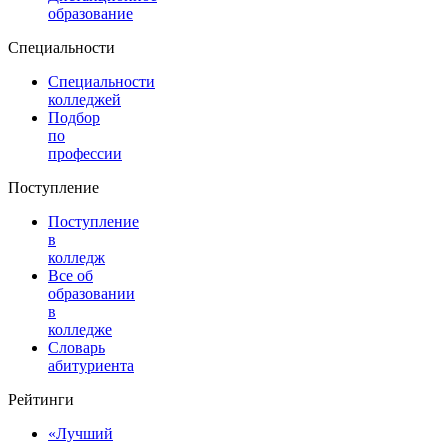
образование
Специальности
Специальности
колледжей
Подбор
по
профессии
Поступление
Поступление
в
колледж
Все об
образовании
в
колледже
Словарь
абитуриента
Рейтинги
«Лучший