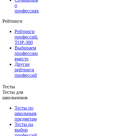
о
профессиях
Рейтинги
Рейтинги
профессий.
TOP-300
Выбираем
профессию
вместе
Другие
рейтинги
профессий
Тесты
Тесты для
школьников
Тесты по
школьным
предметам
Тесты на
выбор
профессий