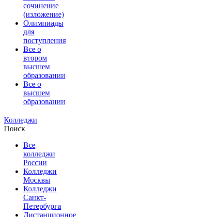
сочинение
(изложение)
Олимпиады
для
поступления
Все о
втором
высшем
образовании
Все о
высшем
образовании
Колледжи
Поиск
Все
колледжи
России
Колледжи
Москвы
Колледжи
Санкт-
Петербурга
Дистанционное