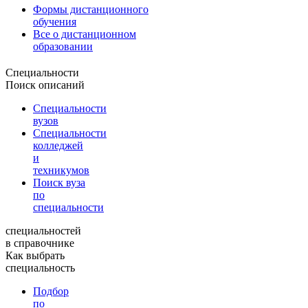
Формы дистанционного
обучения
Все о дистанционном
образовании
Специальности
Поиск описаний
Специальности
вузов
Специальности
колледжей
и
техникумов
Поиск вуза
по
специальности
специальностей
в справочнике
Как выбрать
специальность
Подбор
по