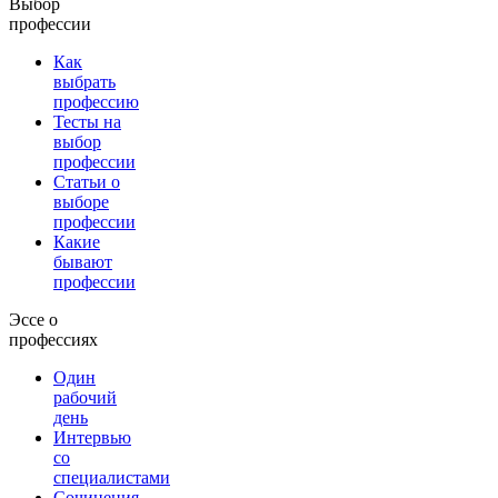
Выбор
профессии
Как
выбрать
профессию
Тесты на
выбор
профессии
Статьи о
выборе
профессии
Какие
бывают
профессии
Эссе о
профессиях
Один
рабочий
день
Интервью
со
специалистами
Сочинения