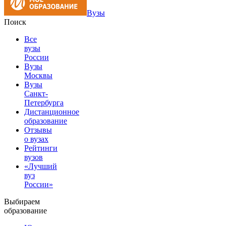
Вузы
Поиск
Все
вузы
России
Вузы
Москвы
Вузы
Санкт-
Петербурга
Дистанционное
образование
Отзывы
о вузах
Рейтинги
вузов
«Лучший
вуз
России»
Выбираем
образование