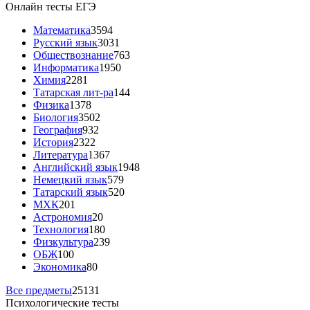
Онлайн тесты ЕГЭ
Математика
3594
Русский язык
3031
Обществознание
763
Информатика
1950
Химия
2281
Татарская лит-ра
144
Физика
1378
Биология
3502
География
932
История
2322
Литература
1367
Английский язык
1948
Немецкий язык
579
Татарский язык
520
МХК
201
Астрономия
20
Технология
180
Физкультура
239
ОБЖ
100
Экономика
80
Все предметы
25131
Психологические тесты