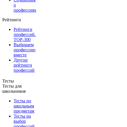
о
профессиях
Рейтинги
Рейтинги
профессий.
TOP-300
Выбираем
профессию
вместе
Другие
рейтинги
профессий
Тесты
Тесты для
школьников
Тесты по
школьным
предметам
Тесты на
выбор
профессий