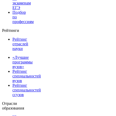
экзаменам
ЕГЭ
Подбор
по
профессиям
Рейтинги
Рейтинг
отраслей
науки
«Лучшие
программы
вузов»
Рейтинг
специальностей
вузов
Рейтинг
специальностей
ссузов
Отрасли
образования