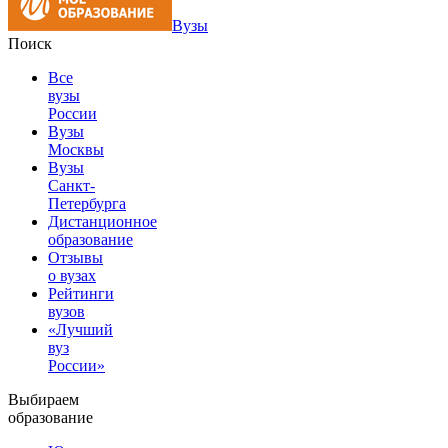
Вузы
Поиск
Все
вузы
России
Вузы
Москвы
Вузы
Санкт-
Петербурга
Дистанционное
образование
Отзывы
о вузах
Рейтинги
вузов
«Лучший
вуз
России»
Выбираем
образование