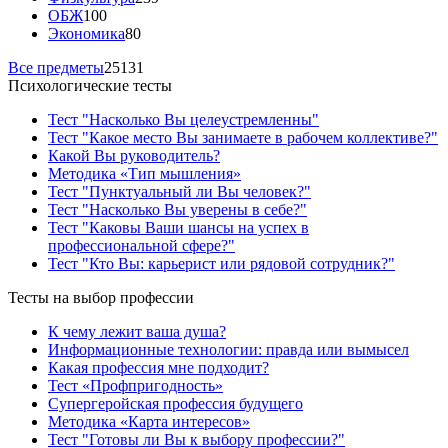
ОБЖ
100
Экономика
80
Все предметы
25131
Психологические тесты
Тест "Насколько Вы целеустремленны"
Тест "Какое место Вы занимаете в рабочем коллективе?"
Какой Вы руководитель?
Методика «Тип мышления»
Тест "Пунктуальный ли Вы человек?"
Тест "Насколько Вы уверены в себе?"
Тест "Каковы Ваши шансы на успех в
профессиональной сфере?"
Тест "Кто Вы: карьерист или рядовой сотрудник?"
Тесты на выбор профессии
К чему лежит ваша душа?
Информационные технологии: правда или вымысел
Какая профессия мне подходит?
Тест «Профпригодность»
Супергеройская профессия будущего
Методика «Карта интересов»
Тест "Готовы ли Вы к выбору профессии?"