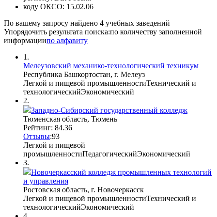
коду ОКСО:
15.02.06
По вашему запросу найдено
4
учебных заведений
Упорядочить результата поиска:
по количеству заполненной
информации
по алфавиту
1.
Мелеузовский механико-технологический техникум
Республика Башкортостан, г. Мелеуз
Легкой и пищевой промышленности
Технический и
технологический
Экономический
2.
Западно-Сибирский государственный колледж
Тюменская область, Тюмень
Рейтинг: 84.36
Отзывы
:
9
3
Легкой и пищевой
промышленности
Педагогический
Экономический
3.
Новочеркасский колледж промышленных технологий
и управления
Ростовская область, г. Новочеркасск
Легкой и пищевой промышленности
Технический и
технологический
Экономический
4.