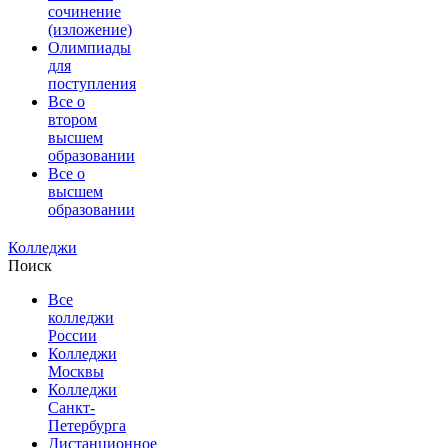
сочинение
(изложение)
Олимпиады
для
поступления
Все о
втором
высшем
образовании
Все о
высшем
образовании
Колледжи
Поиск
Все
колледжи
России
Колледжи
Москвы
Колледжи
Санкт-
Петербурга
Дистанционное