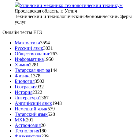
Угличский механико-технологический техникум
Ярославская область, г. Углич
Технический и технологический
Экономический
Сферы
услуг
Онлайн тесты ЕГЭ
Математика
3594
Русский язык
3031
Обществознание
763
Информатика
1950
Химия
2281
Татарская лит-ра
144
Физика
1378
Биология
3502
География
932
История
2322
Литература
1367
Английский язык
1948
Немецкий язык
579
Татарский язык
520
МХК
201
Астрономия
20
Технология
180
Физкультура
239