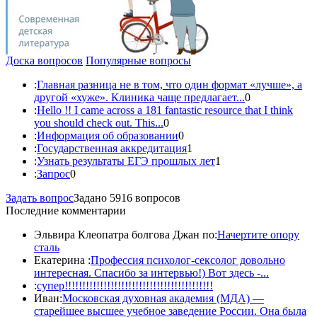
Доска вопросов
Популярные вопросы
:
Главная разница не в том, что один формат «лучше», а
другой «хуже». Клиника чаще предлагает...
0
:
Hello !! I came across a 181 fantastic resource that I think
you should check out. This...
0
:
Информация об образовании
0
:
Государственная аккредитация
1
:
Узнать результаты ЕГЭ прошлых лет
1
:
Запрос
0
Задать вопрос
Задано 5916 вопросов
Последние комментарии
Эльвира Клеопатра болгова Джан по:
Начертите опору
сталь
Екатерина :
Профессия психолог-сексолог довольно
интересная. Спасибо за интервью!) Вот здесь -...
:
супер!!!!!!!!!!!!!!!!!!!!!!!!!!!!!!!!!!!!!!!!!!
Иван:
Московская духовная академия (МДА) —
старейшее высшее учебное заведение России. Она была