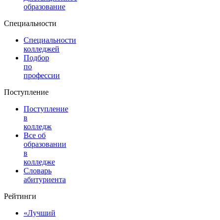
образование
Специальности
Специальности
колледжей
Подбор
по
профессии
Поступление
Поступление
в
колледж
Все об
образовании
в
колледже
Словарь
абитуриента
Рейтинги
«Лучший