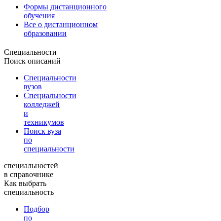
Формы дистанционного
обучения
Все о дистанционном
образовании
Специальности
Поиск описаний
Специальности
вузов
Специальности
колледжей
и
техникумов
Поиск вуза
по
специальности
специальностей
в справочнике
Как выбрать
специальность
Подбор
по