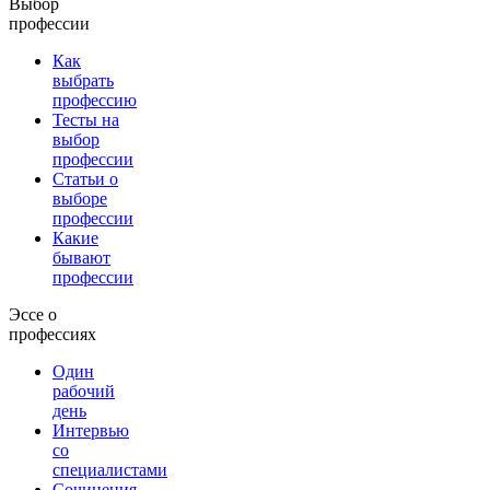
Выбор
профессии
Как
выбрать
профессию
Тесты на
выбор
профессии
Статьи о
выборе
профессии
Какие
бывают
профессии
Эссе о
профессиях
Один
рабочий
день
Интервью
со
специалистами
Сочинения