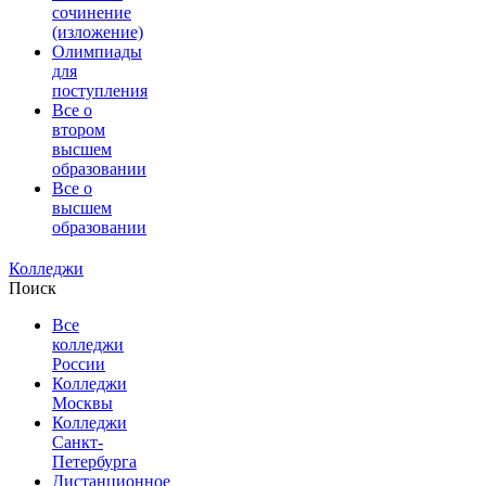
сочинение
(изложение)
Олимпиады
для
поступления
Все о
втором
высшем
образовании
Все о
высшем
образовании
Колледжи
Поиск
Все
колледжи
России
Колледжи
Москвы
Колледжи
Санкт-
Петербурга
Дистанционное