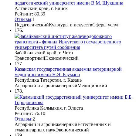
педагогический университет имени В.М. Шукшина
Алтайский край, г. Бийск
Рейтинг: 80.39
Отзывы
:
1
Педагогический
Культуры и искусств
Сферы услуг
176.
Забайкальский институт железнодорожного
транспорта - филиал Иркутского государственного
университета путей сообщения
Забайкальский край, г. Чита
Транспортный
Экономический
177.
Казанская государственная академия ветеринарной
медицины имени Н.Э. Баумана
Республика Татарстан, г. Казань
Аграрный и агроинженерный
Медицинский
178.
Калмыцкий государственный университет имени Б.Б.
Городовикова
Республика Калмыкия, г. Элиста
Рейтинг: 76.10
Отзывы
:
2
Аграрный и агроинженерный
Естественных и
гуманитарных наук
Экономический
179.