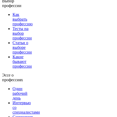
Выбор
профессии
Как
выбрать
профессию
Тесты на
выбор
профессии
Статьи о
выборе
профессии
Какие
бывают
профессии
Эссе о
профессиях
Один
рабочий
день
Интервью
со
специалистами
Сочинения