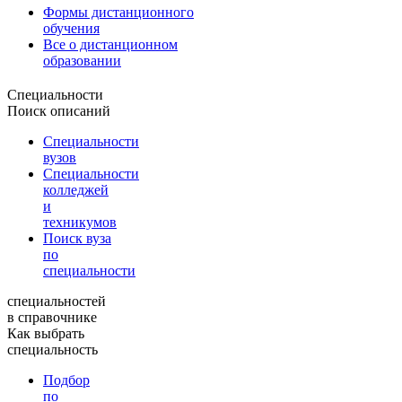
Формы дистанционного
обучения
Все о дистанционном
образовании
Специальности
Поиск описаний
Специальности
вузов
Специальности
колледжей
и
техникумов
Поиск вуза
по
специальности
специальностей
в справочнике
Как выбрать
специальность
Подбор
по