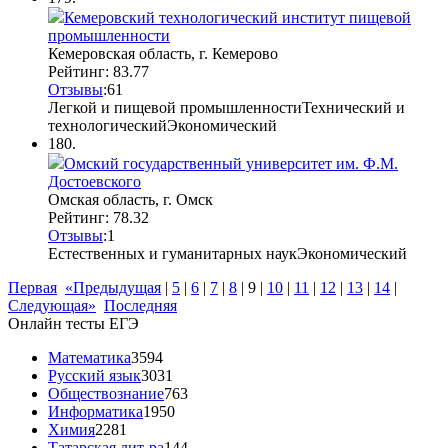
Кемеровский технологический институт пищевой
промышленности
Кемеровская область, г. Кемерово
Рейтинг: 83.77
Отзывы
:
6
1
Легкой и пищевой промышленности
Технический и
технологический
Экономический
180.
Омский государственный университет им. Ф.М.
Достоевского
Омская область, г. Омск
Рейтинг: 78.32
Отзывы
:
1
Естественных и гуманитарных наук
Экономический
Первая
«Предыдущая
|
5
|
6
|
7
|
8
|
9
|
10
|
11
|
12
|
13
|
14
|
Следующая»
Последняя
Онлайн тесты ЕГЭ
Математика
3594
Русский язык
3031
Обществознание
763
Информатика
1950
Химия
2281
Татарская лит-ра
144