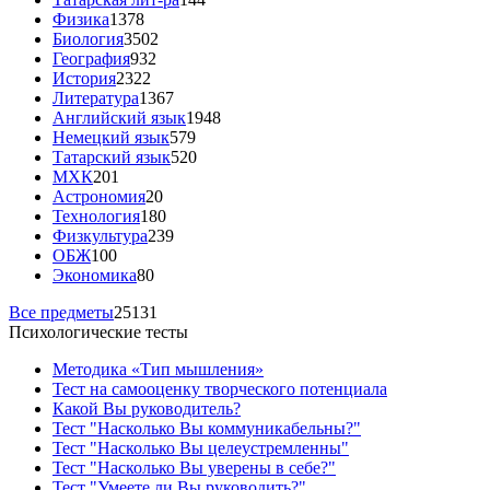
Физика
1378
Биология
3502
География
932
История
2322
Литература
1367
Английский язык
1948
Немецкий язык
579
Татарский язык
520
МХК
201
Астрономия
20
Технология
180
Физкультура
239
ОБЖ
100
Экономика
80
Все предметы
25131
Психологические тесты
Методика «Тип мышления»
Тест на самооценку творческого потенциала
Какой Вы руководитель?
Тест "Насколько Вы коммуникабельны?"
Тест "Насколько Вы целеустремленны"
Тест "Насколько Вы уверены в себе?"
Тест "Умеете ли Вы руководить?"