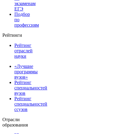
экзаменам
ЕГЭ
Подбор
по
профессиям
Рейтинги
Рейтинг
отраслей
науки
«Лучшие
программы
вузов»
Рейтинг
специальностей
вузов
Рейтинг
специальностей
ссузов
Отрасли
образования