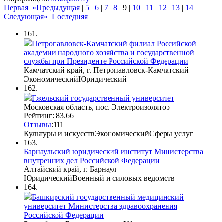
Первая
«Предыдущая
|
5
|
6
|
7
|
8
|
9
|
10
|
11
|
12
|
13
|
14
|
Следующая»
Последняя
161.
Петропавловск-Камчатский филиал Российской
академии народного хозяйства и государственной
службы при Президенте Российской Федерации
Камчатский край, г. Петропавловск-Камчатский
Экономический
Юридический
162.
Гжельский государственный университет
Московская область, пос. Электроизолятор
Рейтинг: 83.66
Отзывы
:
11
1
Культуры и искусств
Экономический
Сферы услуг
163.
Барнаульский юридический институт Министерства
внутренних дел Российской Федерации
Алтайский край, г. Барнаул
Юридический
Военный и силовых ведомств
164.
Башкирский государственный медицинский
университет Министерства здравоохранения
Российской Федерации