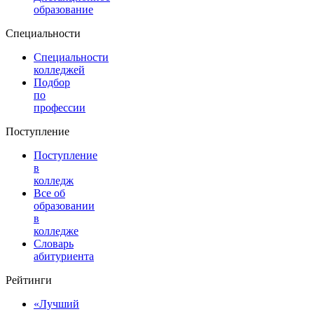
образование
Специальности
Специальности
колледжей
Подбор
по
профессии
Поступление
Поступление
в
колледж
Все об
образовании
в
колледже
Словарь
абитуриента
Рейтинги
«Лучший