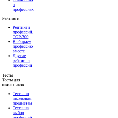
о
профессиях
Рейтинги
Рейтинги
профессий.
TOP-300
Выбираем
профессию
вместе
Другие
рейтинги
профессий
Тесты
Тесты для
школьников
Тесты по
школьным
предметам
Тесты на
выбор
профессий