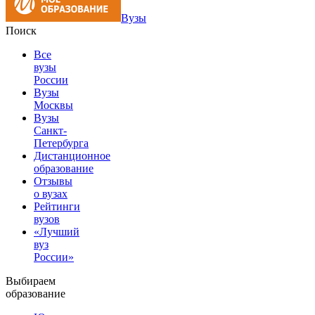
Вузы
Поиск
Все
вузы
России
Вузы
Москвы
Вузы
Санкт-
Петербурга
Дистанционное
образование
Отзывы
о вузах
Рейтинги
вузов
«Лучший
вуз
России»
Выбираем
образование