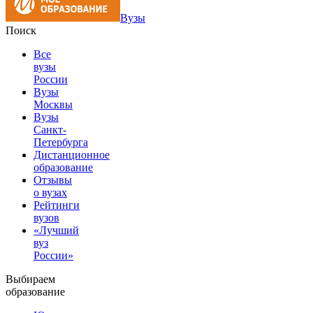
Вузы
Поиск
Все
вузы
России
Вузы
Москвы
Вузы
Санкт-
Петербурга
Дистанционное
образование
Отзывы
о вузах
Рейтинги
вузов
«Лучший
вуз
России»
Выбираем
образование