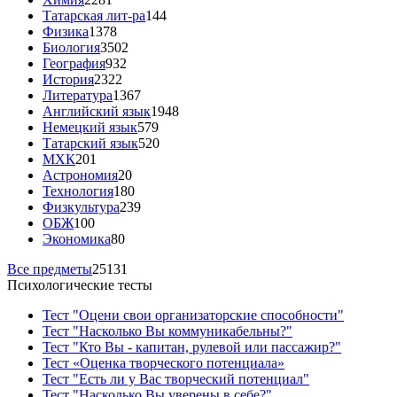
Татарская лит-ра
144
Физика
1378
Биология
3502
География
932
История
2322
Литература
1367
Английский язык
1948
Немецкий язык
579
Татарский язык
520
МХК
201
Астрономия
20
Технология
180
Физкультура
239
ОБЖ
100
Экономика
80
Все предметы
25131
Психологические тесты
Тест "Оцени свои организаторские способности"
Тест "Насколько Вы коммуникабельны?"
Тест "Кто Вы - капитан, рулевой или пассажир?"
Тест «Оценка творческого потенциала»
Тест "Есть ли у Вас творческий потенциал"
Тест "Насколько Вы уверены в себе?"