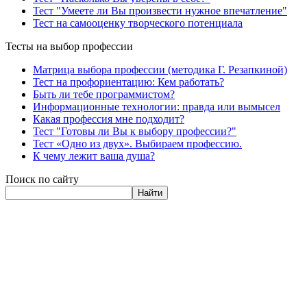
Тест "Умеете ли Вы произвести нужное впечатление"
Тест на самооценку творческого потенциала
Тесты на выбор профессии
Матрица выбора профессии (методика Г. Резапкиной)
Тест на профориентацию: Кем работать?
Быть ли тебе программистом?
Информационные технологии: правда или вымысел
Какая профессия мне подходит?
Тест "Готовы ли Вы к выбору профессии?"
Тест «Одно из двух». Выбираем профессию.
К чему лежит ваша душа?
Поиск по сайту
Найти