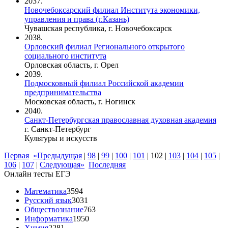
2037.
Новочебоксарский филиал Института экономики,
управления и права (г.Казань)
Чувашская республика, г. Новочебоксарск
2038.
Орловский филиал Регионального открытого
социального института
Орловская область, г. Орел
2039.
Подмосковный филиал Российской академии
предпринимательства
Московская область, г. Ногинск
2040.
Санкт-Петербургская православная духовная академия
г. Санкт-Петербург
Культуры и искусств
Первая
«Предыдущая
|
98
|
99
|
100
|
101
|
102
|
103
|
104
|
105
|
106
|
107
|
Следующая»
Последняя
Онлайн тесты ЕГЭ
Математика
3594
Русский язык
3031
Обществознание
763
Информатика
1950
Химия
2281