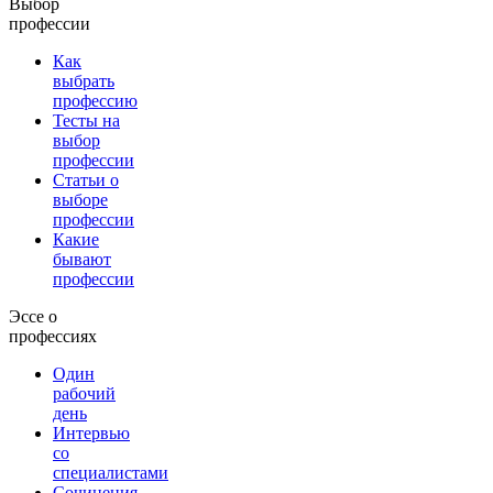
Выбор
профессии
Как
выбрать
профессию
Тесты на
выбор
профессии
Статьи о
выборе
профессии
Какие
бывают
профессии
Эссе о
профессиях
Один
рабочий
день
Интервью
со
специалистами
Сочинения