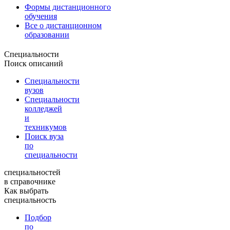
Формы дистанционного
обучения
Все о дистанционном
образовании
Специальности
Поиск описаний
Специальности
вузов
Специальности
колледжей
и
техникумов
Поиск вуза
по
специальности
специальностей
в справочнике
Как выбрать
специальность
Подбор
по