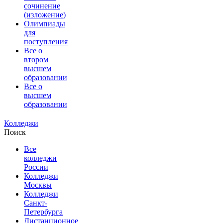
сочинение
(изложение)
Олимпиады
для
поступления
Все о
втором
высшем
образовании
Все о
высшем
образовании
Колледжи
Поиск
Все
колледжи
России
Колледжи
Москвы
Колледжи
Санкт-
Петербурга
Дистанционное