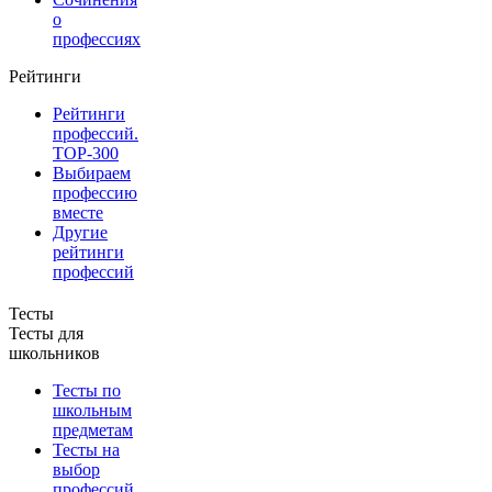
о
профессиях
Рейтинги
Рейтинги
профессий.
TOP-300
Выбираем
профессию
вместе
Другие
рейтинги
профессий
Тесты
Тесты для
школьников
Тесты по
школьным
предметам
Тесты на
выбор
профессий