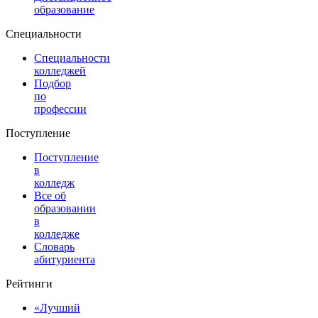
образование
Специальности
Специальности
колледжей
Подбор
по
профессии
Поступление
Поступление
в
колледж
Все об
образовании
в
колледже
Словарь
абитуриента
Рейтинги
«Лучший