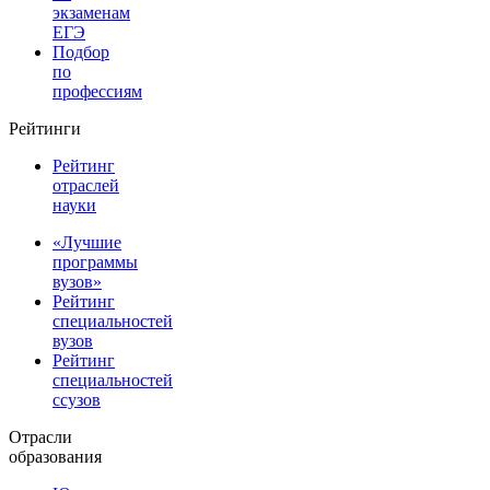
экзаменам
ЕГЭ
Подбор
по
профессиям
Рейтинги
Рейтинг
отраслей
науки
«Лучшие
программы
вузов»
Рейтинг
специальностей
вузов
Рейтинг
специальностей
ссузов
Отрасли
образования