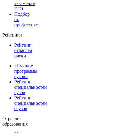
экзаменам
ЕГЭ
Подбор
по
профессиям
Рейтинги
Рейтинг
отраслей
науки
«Лучшие
программы
вузов»
Рейтинг
специальностей
вузов
Рейтинг
специальностей
ссузов
Отрасли
образования