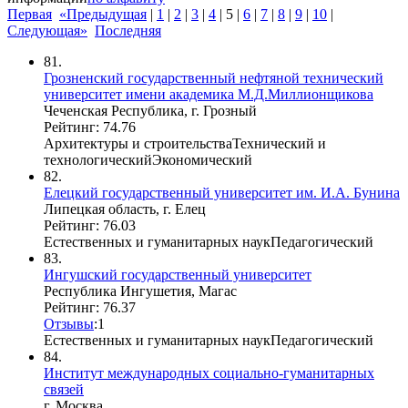
Первая
«Предыдущая
|
1
|
2
|
3
|
4
|
5
|
6
|
7
|
8
|
9
|
10
|
Следующая»
Последняя
81.
Грозненский государственный нефтяной технический
университет имени академика М.Д.Миллионщикова
Чеченская Республика, г. Грозный
Рейтинг: 74.76
Архитектуры и строительства
Технический и
технологический
Экономический
82.
Елецкий государственный университет им. И.А. Бунина
Липецкая область, г. Елец
Рейтинг: 76.03
Естественных и гуманитарных наук
Педагогический
83.
Ингушский государственный университет
Республика Ингушетия, Магас
Рейтинг: 76.37
Отзывы
:
1
Естественных и гуманитарных наук
Педагогический
84.
Институт международных социально-гуманитарных
связей
г. Москва