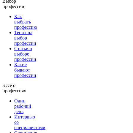
Выбор
профессии
Как
выбрать
профессию
Тесты на
выбор
профессии
Статьи о
выборе
профессии
Какие
бывают
профессии
Эссе о
профессиях
Один
рабочий
день
Интервью
со
специалистами
Сочинения