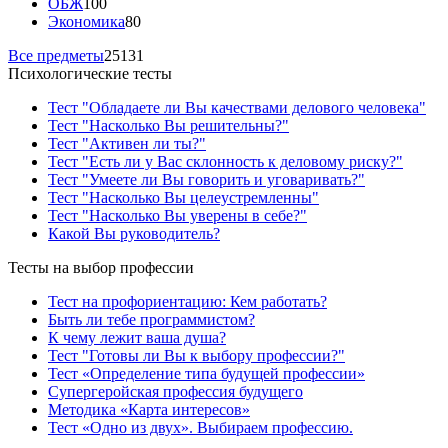
ОБЖ
100
Экономика
80
Все предметы
25131
Психологические тесты
Тест "Обладаете ли Вы качествами делового человека"
Тест "Насколько Вы решительны?"
Тест "Активен ли ты?"
Тест "Есть ли у Вас склонность к деловому риску?"
Тест "Умеете ли Вы говорить и уговаривать?"
Тест "Насколько Вы целеустремленны"
Тест "Насколько Вы уверены в себе?"
Какой Вы руководитель?
Тесты на выбор профессии
Тест на профориентацию: Кем работать?
Быть ли тебе программистом?
К чему лежит ваша душа?
Тест "Готовы ли Вы к выбору профессии?"
Тест «Определение типа будущей профессии»
Супергеройская профессия будущего
Методика «Карта интересов»
Тест «Одно из двух». Выбираем профессию.