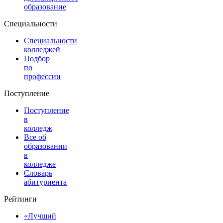
образование
Специальности
Специальности
колледжей
Подбор
по
профессии
Поступление
Поступление
в
колледж
Все об
образовании
в
колледже
Словарь
абитуриента
Рейтинги
«Лучший