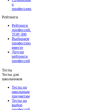
о
профессиях
Рейтинги
Рейтинги
профессий.
TOP-300
Выбираем
профессию
вместе
Другие
рейтинги
профессий
Тесты
Тесты для
школьников
Тесты по
школьным
предметам
Тесты на
выбор
профессий