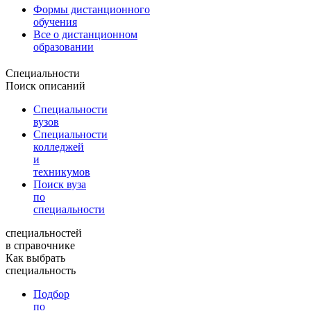
Формы дистанционного
обучения
Все о дистанционном
образовании
Специальности
Поиск описаний
Специальности
вузов
Специальности
колледжей
и
техникумов
Поиск вуза
по
специальности
специальностей
в справочнике
Как выбрать
специальность
Подбор
по