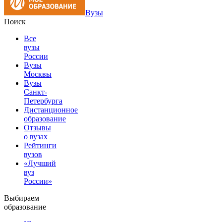
Вузы
Поиск
Все
вузы
России
Вузы
Москвы
Вузы
Санкт-
Петербурга
Дистанционное
образование
Отзывы
о вузах
Рейтинги
вузов
«Лучший
вуз
России»
Выбираем
образование