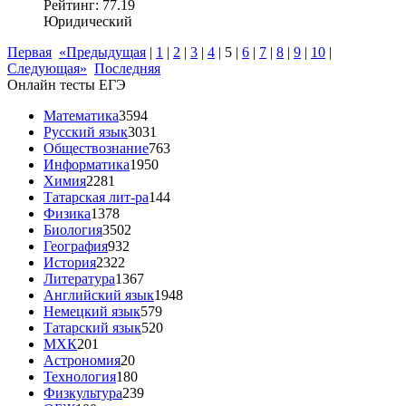
Рейтинг: 77.19
Юридический
Первая
«Предыдущая
|
1
|
2
|
3
|
4
|
5
|
6
|
7
|
8
|
9
|
10
|
Следующая»
Последняя
Онлайн тесты ЕГЭ
Математика
3594
Русский язык
3031
Обществознание
763
Информатика
1950
Химия
2281
Татарская лит-ра
144
Физика
1378
Биология
3502
География
932
История
2322
Литература
1367
Английский язык
1948
Немецкий язык
579
Татарский язык
520
МХК
201
Астрономия
20
Технология
180
Физкультура
239