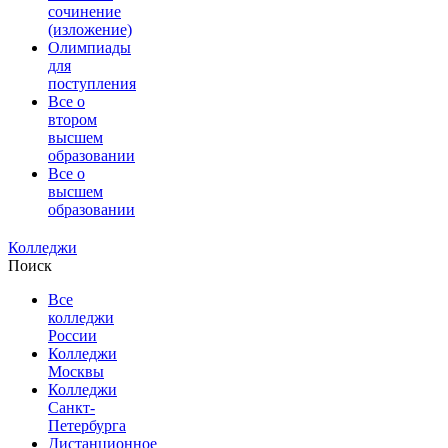
сочинение
(изложение)
Олимпиады
для
поступления
Все о
втором
высшем
образовании
Все о
высшем
образовании
Колледжи
Поиск
Все
колледжи
России
Колледжи
Москвы
Колледжи
Санкт-
Петербурга
Дистанционное