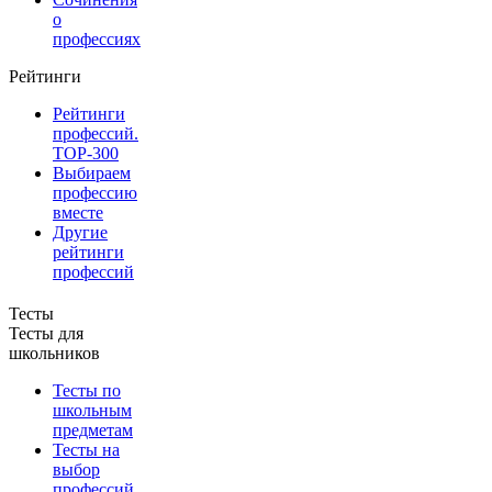
о
профессиях
Рейтинги
Рейтинги
профессий.
TOP-300
Выбираем
профессию
вместе
Другие
рейтинги
профессий
Тесты
Тесты для
школьников
Тесты по
школьным
предметам
Тесты на
выбор
профессий