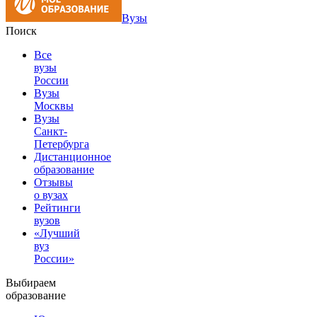
Вузы
Поиск
Все
вузы
России
Вузы
Москвы
Вузы
Санкт-
Петербурга
Дистанционное
образование
Отзывы
о вузах
Рейтинги
вузов
«Лучший
вуз
России»
Выбираем
образование