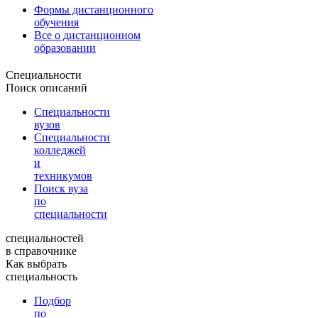
Формы дистанционного
обучения
Все о дистанционном
образовании
Специальности
Поиск описаний
Специальности
вузов
Специальности
колледжей
и
техникумов
Поиск вуза
по
специальности
специальностей
в справочнике
Как выбрать
специальность
Подбор
по