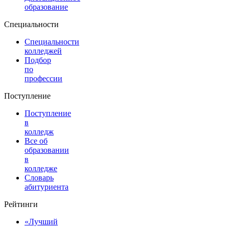
образование
Специальности
Специальности
колледжей
Подбор
по
профессии
Поступление
Поступление
в
колледж
Все об
образовании
в
колледже
Словарь
абитуриента
Рейтинги
«Лучший