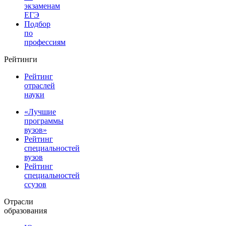
экзаменам
ЕГЭ
Подбор
по
профессиям
Рейтинги
Рейтинг
отраслей
науки
«Лучшие
программы
вузов»
Рейтинг
специальностей
вузов
Рейтинг
специальностей
ссузов
Отрасли
образования