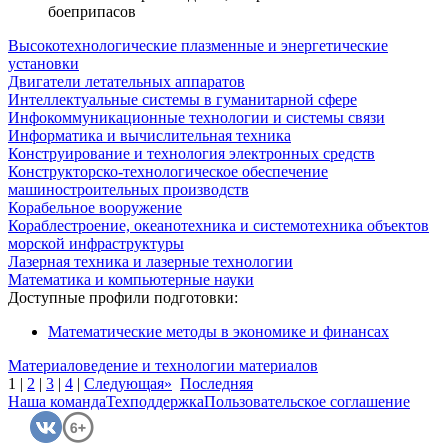
боеприпасов
Высокотехнологические плазменные и энергетические
установки
Двигатели летательных аппаратов
Интеллектуальные системы в гуманитарной сфере
Инфокоммуникационные технологии и системы связи
Информатика и вычислительная техника
Конструирование и технология электронных средств
Конструкторско-технологическое обеспечение
машиностроительных производств
Корабельное вооружение
Кораблестроение, океанотехника и системотехника объектов
морской инфраструктуры
Лазерная техника и лазерные технологии
Математика и компьютерные науки
Доступные профили подготовки:
Математические методы в экономике и финансах
Материаловедение и технологии материалов
1
|
2
|
3
|
4
|
Следующая»
Последняя
Наша команда
Техподдержка
Пользовательское соглашение