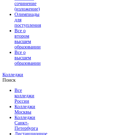
сочинение
(изложение)
Олимпиады
для
поступления
Все о
втором
высшем
образовании
Все о
высшем
образовании
Колледжи
Поиск
Все
колледжи
России
Колледжи
Москвы
Колледжи
Санкт-
Петербурга
Дистанционное