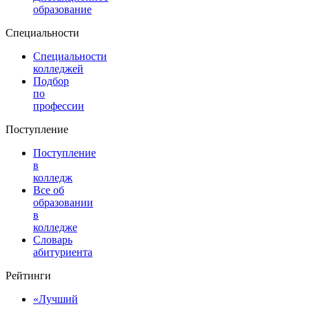
образование
Специальности
Специальности
колледжей
Подбор
по
профессии
Поступление
Поступление
в
колледж
Все об
образовании
в
колледже
Словарь
абитуриента
Рейтинги
«Лучший