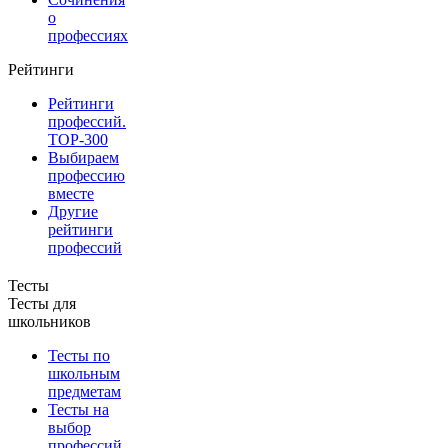
о
профессиях
Рейтинги
Рейтинги
профессий.
TOP-300
Выбираем
профессию
вместе
Другие
рейтинги
профессий
Тесты
Тесты для
школьников
Тесты по
школьным
предметам
Тесты на
выбор
профессий