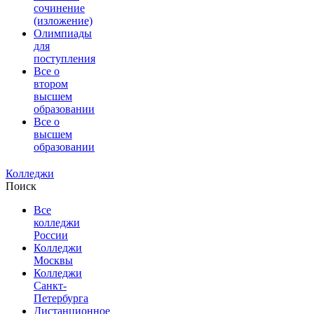
сочинение
(изложение)
Олимпиады
для
поступления
Все о
втором
высшем
образовании
Все о
высшем
образовании
Колледжи
Поиск
Все
колледжи
России
Колледжи
Москвы
Колледжи
Санкт-
Петербурга
Дистанционное