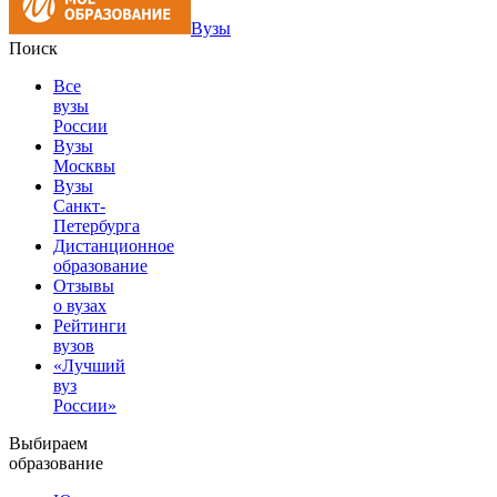
Вузы
Поиск
Все
вузы
России
Вузы
Москвы
Вузы
Санкт-
Петербурга
Дистанционное
образование
Отзывы
о вузах
Рейтинги
вузов
«Лучший
вуз
России»
Выбираем
образование