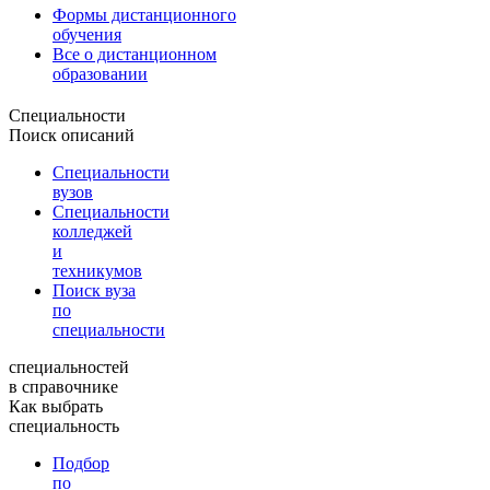
Формы дистанционного
обучения
Все о дистанционном
образовании
Специальности
Поиск описаний
Специальности
вузов
Специальности
колледжей
и
техникумов
Поиск вуза
по
специальности
специальностей
в справочнике
Как выбрать
специальность
Подбор
по