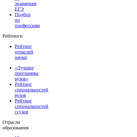
экзаменам
ЕГЭ
Подбор
по
профессиям
Рейтинги
Рейтинг
отраслей
науки
«Лучшие
программы
вузов»
Рейтинг
специальностей
вузов
Рейтинг
специальностей
ссузов
Отрасли
образования