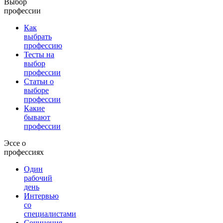
Выбор
профессии
Как
выбрать
профессию
Тесты на
выбор
профессии
Статьи о
выборе
профессии
Какие
бывают
профессии
Эссе о
профессиях
Один
рабочий
день
Интервью
со
специалистами
Сочинения