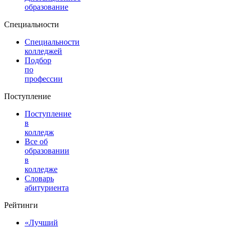
образование
Специальности
Специальности
колледжей
Подбор
по
профессии
Поступление
Поступление
в
колледж
Все об
образовании
в
колледже
Словарь
абитуриента
Рейтинги
«Лучший