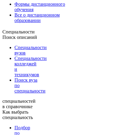
Формы дистанционного
обучения
Все о дистанционном
образовании
Специальности
Поиск описаний
Специальности
вузов
Специальности
колледжей
и
техникумов
Поиск вуза
по
специальности
специальностей
в справочнике
Как выбрать
специальность
Подбор
по