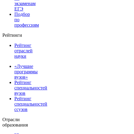
экзаменам
ЕГЭ
Подбор
по
профессиям
Рейтинги
Рейтинг
отраслей
науки
«Лучшие
программы
вузов»
Рейтинг
специальностей
вузов
Рейтинг
специальностей
ссузов
Отрасли
образования