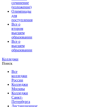
сочинение
(изложение)
Олимпиады
для
поступления
Все о
втором
высшем
образовании
Все о
высшем
образовании
Колледжи
Поиск
Все
колледжи
России
Колледжи
Москвы
Колледжи
Санкт-
Петербурга
Дистанционное