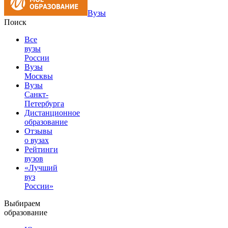
Вузы
Поиск
Все
вузы
России
Вузы
Москвы
Вузы
Санкт-
Петербурга
Дистанционное
образование
Отзывы
о вузах
Рейтинги
вузов
«Лучший
вуз
России»
Выбираем
образование