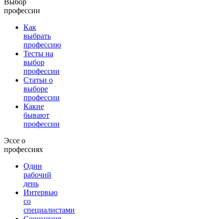
Выбор
профессии
Как
выбрать
профессию
Тесты на
выбор
профессии
Статьи о
выборе
профессии
Какие
бывают
профессии
Эссе о
профессиях
Один
рабочий
день
Интервью
со
специалистами
Сочинения