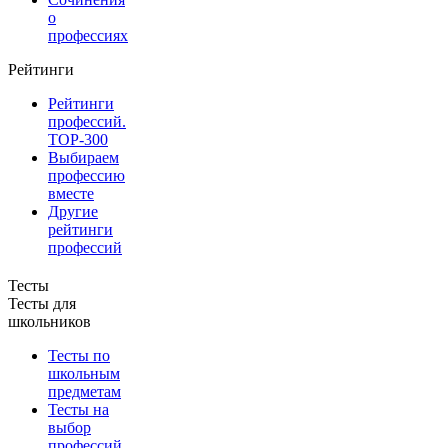
о
профессиях
Рейтинги
Рейтинги
профессий.
TOP-300
Выбираем
профессию
вместе
Другие
рейтинги
профессий
Тесты
Тесты для
школьников
Тесты по
школьным
предметам
Тесты на
выбор
профессий