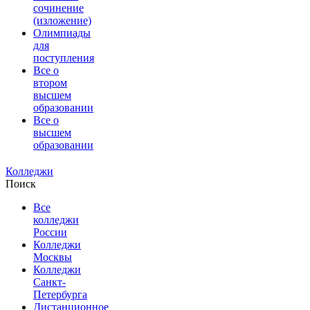
сочинение
(изложение)
Олимпиады
для
поступления
Все о
втором
высшем
образовании
Все о
высшем
образовании
Колледжи
Поиск
Все
колледжи
России
Колледжи
Москвы
Колледжи
Санкт-
Петербурга
Дистанционное