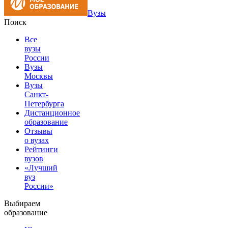
Вузы
Поиск
Все
вузы
России
Вузы
Москвы
Вузы
Санкт-
Петербурга
Дистанционное
образование
Отзывы
о вузах
Рейтинги
вузов
«Лучший
вуз
России»
Выбираем
образование