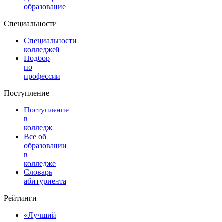
образование
Специальности
Специальности
колледжей
Подбор
по
профессии
Поступление
Поступление
в
колледж
Все об
образовании
в
колледже
Словарь
абитуриента
Рейтинги
«Лучший