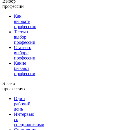
Выбор
профессии
Как
выбрать
профессию
Тесты на
выбор
профессии
Статьи о
выборе
профессии
Какие
бывают
профессии
Эссе о
профессиях
Один
рабочий
день
Интервью
со
специалистами
Сочинения