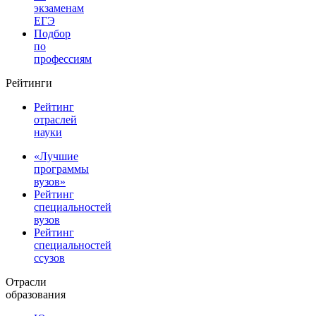
экзаменам
ЕГЭ
Подбор
по
профессиям
Рейтинги
Рейтинг
отраслей
науки
«Лучшие
программы
вузов»
Рейтинг
специальностей
вузов
Рейтинг
специальностей
ссузов
Отрасли
образования