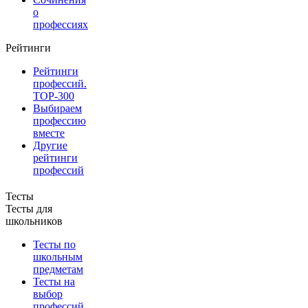
о
профессиях
Рейтинги
Рейтинги
профессий.
TOP-300
Выбираем
профессию
вместе
Другие
рейтинги
профессий
Тесты
Тесты для
школьников
Тесты по
школьным
предметам
Тесты на
выбор
профессий