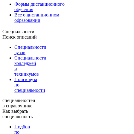
Формы дистанционного
обучения
Все о дистанционном
образовании
Специальности
Поиск описаний
Специальности
вузов
Специальности
колледжей
и
техникумов
Поиск вуза
по
специальности
специальностей
в справочнике
Как выбрать
специальность
Подбор
по