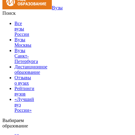
Вузы
Поиск
Все
вузы
России
Вузы
Москвы
Вузы
Санкт-
Петербурга
Дистанционное
образование
Отзывы
о вузах
Рейтинги
вузов
«Лучший
вуз
России»
Выбираем
образование