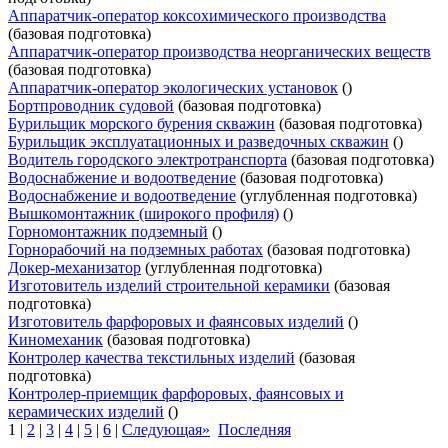
Аппаратчик-оператор коксохимического производства
(базовая подготовка)
Аппаратчик-оператор производства неорганических веществ
(базовая подготовка)
Аппаратчик-оператор экологических установок
()
Бортпроводник судовой
(базовая подготовка)
Бурильщик морского бурения скважин
(базовая подготовка)
Бурильщик эксплуатационных и разведочных скважин
()
Водитель городского электротранспорта
(базовая подготовка)
Водоснабжение и водоотведение
(базовая подготовка)
Водоснабжение и водоотведение
(углубленная подготовка)
Вышкомонтажник (широкого профиля)
()
Горномонтажник подземный
()
Горнорабочий на подземных работах
(базовая подготовка)
Докер-механизатор
(углубленная подготовка)
Изготовитель изделий строительной керамики
(базовая
подготовка)
Изготовитель фарфоровых и фаянсовых изделий
()
Киномеханик
(базовая подготовка)
Контролер качества текстильных изделий
(базовая
подготовка)
Контролер-приемщик фарфоровых, фаянсовых и
керамических изделий
()
1
|
2
|
3
|
4
|
5
|
6
|
Следующая»
Последняя