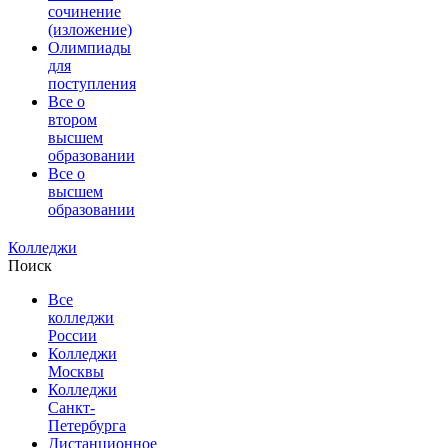
сочинение
(изложение)
Олимпиады
для
поступления
Все о
втором
высшем
образовании
Все о
высшем
образовании
Колледжи
Поиск
Все
колледжи
России
Колледжи
Москвы
Колледжи
Санкт-
Петербурга
Дистанционное