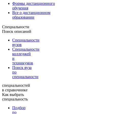
Формы дистанционного
обучения
Все о дистанционном
образовании
Специальности
Поиск описаний
Специальности
вузов
Специальности
колледжей
и
техникумов
Поиск вуза
по
специальности
специальностей
в справочнике
Как выбрать
специальность
Подбор
по