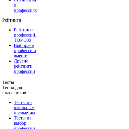
о
профессиях
Рейтинги
Рейтинги
профессий.
TOP-300
Выбираем
профессию
вместе
Другие
рейтинги
профессий
Тесты
Тесты для
школьников
Тесты по
школьным
предметам
Тесты на
выбор
профессий