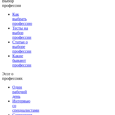
Выбор
профессии
Как
выбрать
профессию
Тесты на
выбор
профессии
Статьи о
выборе
профессии
Какие
бывают
профессии
Эссе о
профессиях
Один
рабочий
день
Интервью
со
специалистами
Сочинения