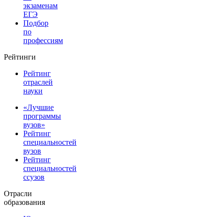
экзаменам
ЕГЭ
Подбор
по
профессиям
Рейтинги
Рейтинг
отраслей
науки
«Лучшие
программы
вузов»
Рейтинг
специальностей
вузов
Рейтинг
специальностей
ссузов
Отрасли
образования