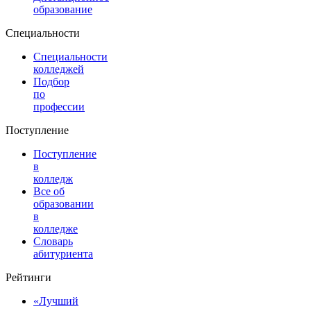
образование
Специальности
Специальности
колледжей
Подбор
по
профессии
Поступление
Поступление
в
колледж
Все об
образовании
в
колледже
Словарь
абитуриента
Рейтинги
«Лучший