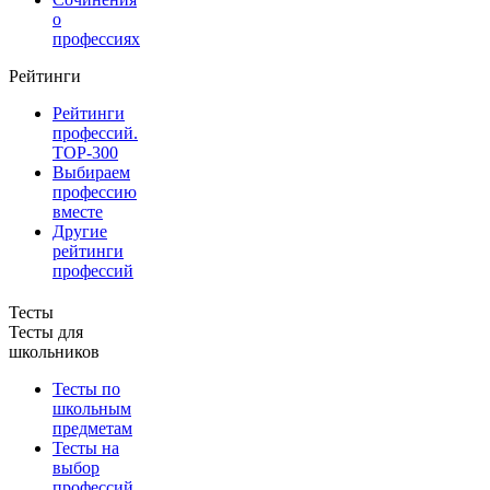
о
профессиях
Рейтинги
Рейтинги
профессий.
TOP-300
Выбираем
профессию
вместе
Другие
рейтинги
профессий
Тесты
Тесты для
школьников
Тесты по
школьным
предметам
Тесты на
выбор
профессий