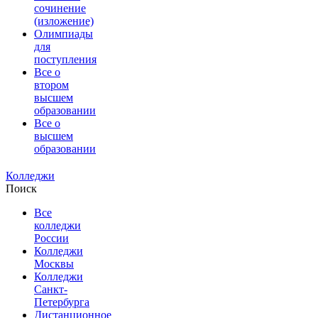
сочинение
(изложение)
Олимпиады
для
поступления
Все о
втором
высшем
образовании
Все о
высшем
образовании
Колледжи
Поиск
Все
колледжи
России
Колледжи
Москвы
Колледжи
Санкт-
Петербурга
Дистанционное