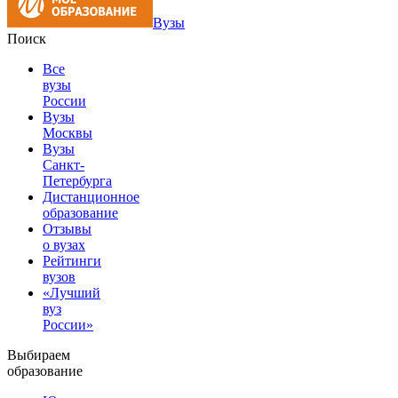
Вузы
Поиск
Все
вузы
России
Вузы
Москвы
Вузы
Санкт-
Петербурга
Дистанционное
образование
Отзывы
о вузах
Рейтинги
вузов
«Лучший
вуз
России»
Выбираем
образование