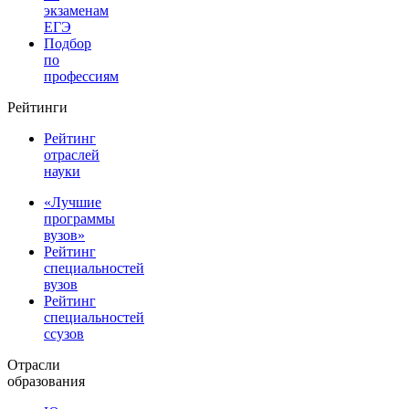
экзаменам
ЕГЭ
Подбор
по
профессиям
Рейтинги
Рейтинг
отраслей
науки
«Лучшие
программы
вузов»
Рейтинг
специальностей
вузов
Рейтинг
специальностей
ссузов
Отрасли
образования