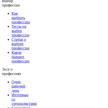
Выбор
профессии
Как
выбрать
профессию
Тесты на
выбор
профессии
Статьи о
выборе
профессии
Какие
бывают
профессии
Эссе о
профессиях
Один
рабочий
день
Интервью
со
специалистами
Сочинения