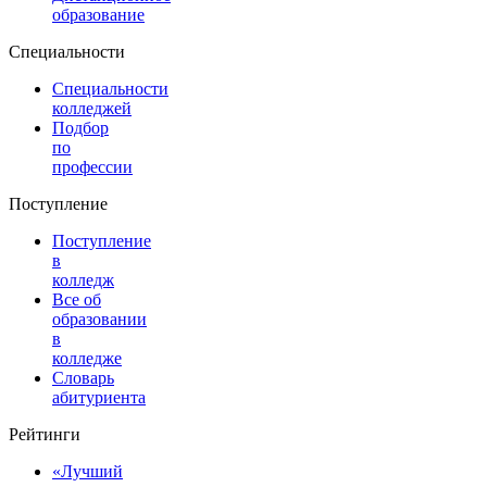
образование
Специальности
Специальности
колледжей
Подбор
по
профессии
Поступление
Поступление
в
колледж
Все об
образовании
в
колледже
Словарь
абитуриента
Рейтинги
«Лучший