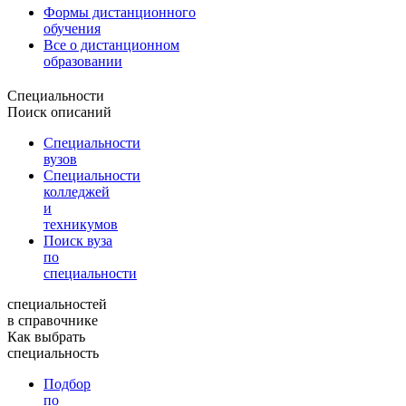
Формы дистанционного
обучения
Все о дистанционном
образовании
Специальности
Поиск описаний
Специальности
вузов
Специальности
колледжей
и
техникумов
Поиск вуза
по
специальности
специальностей
в справочнике
Как выбрать
специальность
Подбор
по