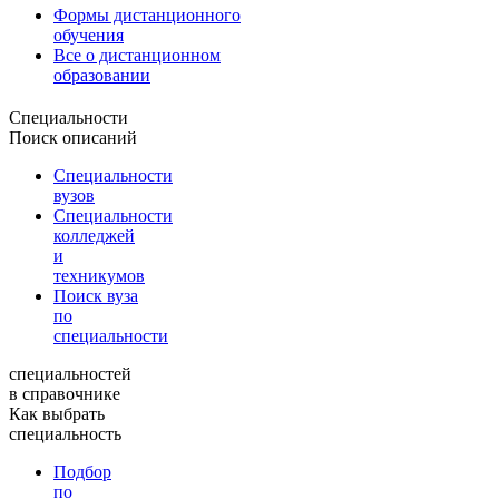
Формы дистанционного
обучения
Все о дистанционном
образовании
Специальности
Поиск описаний
Специальности
вузов
Специальности
колледжей
и
техникумов
Поиск вуза
по
специальности
специальностей
в справочнике
Как выбрать
специальность
Подбор
по