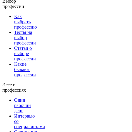
Выбор
профессии
Как
выбрать
профессию
Тесты на
выбор
профессии
Статьи о
выборе
профессии
Какие
бывают
профессии
Эссе о
профессиях
Один
рабочий
день
Интервью
со
специалистами
Сочинения