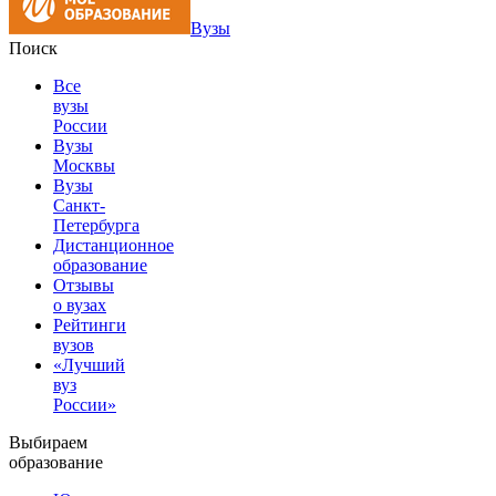
Вузы
Поиск
Все
вузы
России
Вузы
Москвы
Вузы
Санкт-
Петербурга
Дистанционное
образование
Отзывы
о вузах
Рейтинги
вузов
«Лучший
вуз
России»
Выбираем
образование