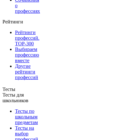
о
профессиях
Рейтинги
Рейтинги
профессий.
TOP-300
Выбираем
профессию
вместе
Другие
рейтинги
профессий
Тесты
Тесты для
школьников
Тесты по
школьным
предметам
Тесты на
выбор
профессий