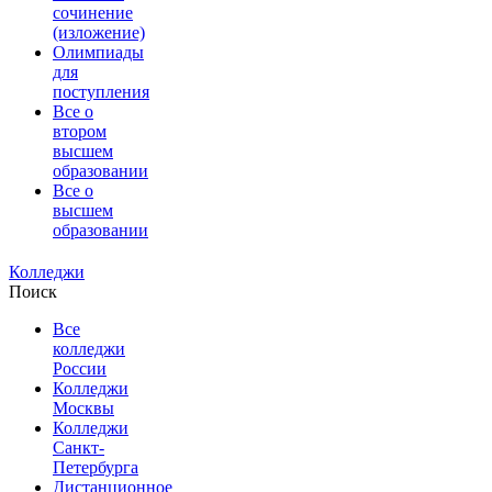
сочинение
(изложение)
Олимпиады
для
поступления
Все о
втором
высшем
образовании
Все о
высшем
образовании
Колледжи
Поиск
Все
колледжи
России
Колледжи
Москвы
Колледжи
Санкт-
Петербурга
Дистанционное