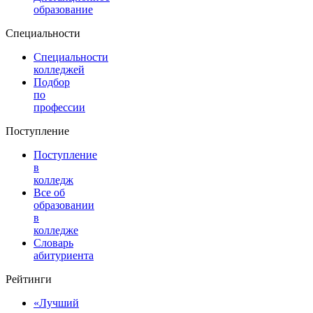
образование
Специальности
Специальности
колледжей
Подбор
по
профессии
Поступление
Поступление
в
колледж
Все об
образовании
в
колледже
Словарь
абитуриента
Рейтинги
«Лучший