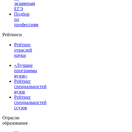
экзаменам
ЕГЭ
Подбор
по
профессиям
Рейтинги
Рейтинг
отраслей
науки
«Лучшие
программы
вузов»
Рейтинг
специальностей
вузов
Рейтинг
специальностей
ссузов
Отрасли
образования