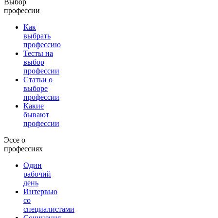
Выбор
профессии
Как
выбрать
профессию
Тесты на
выбор
профессии
Статьи о
выборе
профессии
Какие
бывают
профессии
Эссе о
профессиях
Один
рабочий
день
Интервью
со
специалистами
Сочинения