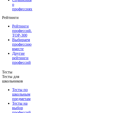
о
профессиях
Рейтинги
Рейтинги
профессий.
TOP-300
Выбираем
профессию
вместе
Другие
рейтинги
профессий
Тесты
Тесты для
школьников
Тесты по
школьным
предметам
Тесты на
выбор
профессий