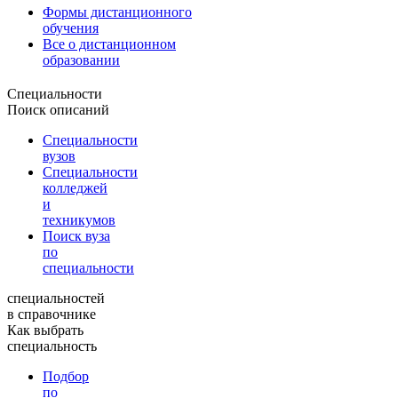
Формы дистанционного
обучения
Все о дистанционном
образовании
Специальности
Поиск описаний
Специальности
вузов
Специальности
колледжей
и
техникумов
Поиск вуза
по
специальности
специальностей
в справочнике
Как выбрать
специальность
Подбор
по