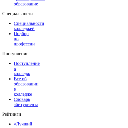
образование
Специальности
Специальности
колледжей
Подбор
по
профессии
Поступление
Поступление
в
колледж
Все об
образовании
в
колледже
Словарь
абитуриента
Рейтинги
«Лучший