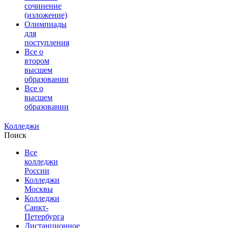
сочинение
(изложение)
Олимпиады
для
поступления
Все о
втором
высшем
образовании
Все о
высшем
образовании
Колледжи
Поиск
Все
колледжи
России
Колледжи
Москвы
Колледжи
Санкт-
Петербурга
Дистанционное