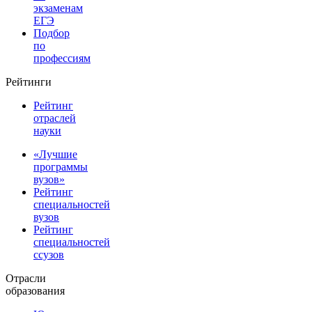
экзаменам
ЕГЭ
Подбор
по
профессиям
Рейтинги
Рейтинг
отраслей
науки
«Лучшие
программы
вузов»
Рейтинг
специальностей
вузов
Рейтинг
специальностей
ссузов
Отрасли
образования