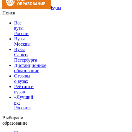
Вузы
Поиск
Все
вузы
России
Вузы
Москвы
Вузы
Санкт-
Петербурга
Дистанционное
образование
Отзывы
о вузах
Рейтинги
вузов
«Лучший
вуз
России»
Выбираем
образование