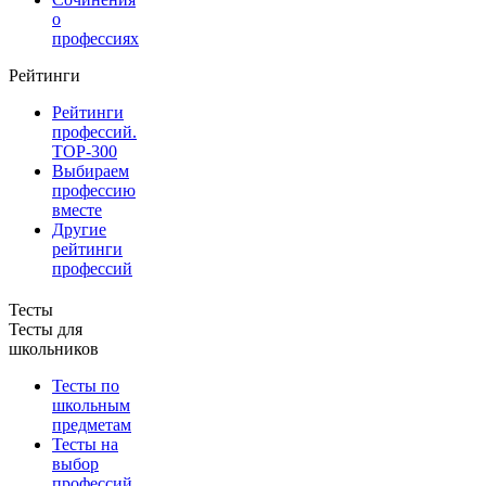
о
профессиях
Рейтинги
Рейтинги
профессий.
TOP-300
Выбираем
профессию
вместе
Другие
рейтинги
профессий
Тесты
Тесты для
школьников
Тесты по
школьным
предметам
Тесты на
выбор
профессий