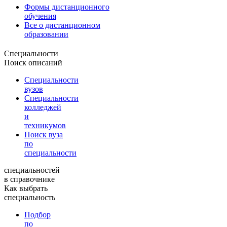
Формы дистанционного
обучения
Все о дистанционном
образовании
Специальности
Поиск описаний
Специальности
вузов
Специальности
колледжей
и
техникумов
Поиск вуза
по
специальности
специальностей
в справочнике
Как выбрать
специальность
Подбор
по