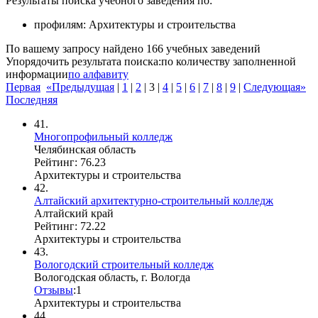
Результаты поиска учебного заведения по:
профилям:
Архитектуры и строительства
По вашему запросу найдено
166
учебных заведений
Упорядочить результата поиска:
по количеству заполненной
информации
по алфавиту
Первая
«Предыдущая
|
1
|
2
|
3
|
4
|
5
|
6
|
7
|
8
|
9
|
Следующая»
Последняя
41.
Многопрофильный колледж
Челябинская область
Рейтинг: 76.23
Архитектуры и строительства
42.
Алтайский архитектурно-строительный колледж
Алтайский край
Рейтинг: 72.22
Архитектуры и строительства
43.
Вологодский строительный колледж
Вологодская область, г. Вологда
Отзывы
:
1
Архитектуры и строительства
44.