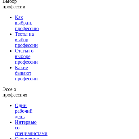
Выбор
профессии
Как
выбрать
профессию
Тесты на
выбор
профессии
Статьи о
выборе
профессии
Какие
бывают
профессии
Эссе о
профессиях
Один
рабочий
день
Интервью
со
специалистами
Сочинения