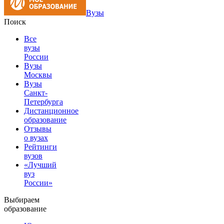
Вузы
Поиск
Все
вузы
России
Вузы
Москвы
Вузы
Санкт-
Петербурга
Дистанционное
образование
Отзывы
о вузах
Рейтинги
вузов
«Лучший
вуз
России»
Выбираем
образование