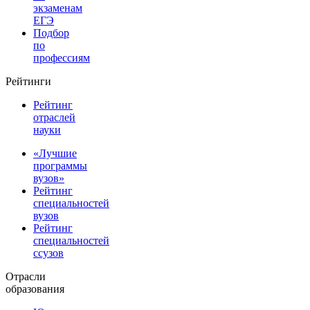
экзаменам
ЕГЭ
Подбор
по
профессиям
Рейтинги
Рейтинг
отраслей
науки
«Лучшие
программы
вузов»
Рейтинг
специальностей
вузов
Рейтинг
специальностей
ссузов
Отрасли
образования