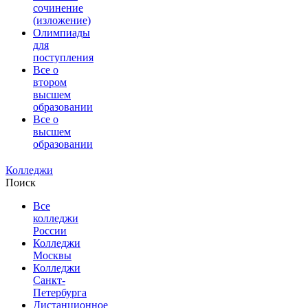
сочинение
(изложение)
Олимпиады
для
поступления
Все о
втором
высшем
образовании
Все о
высшем
образовании
Колледжи
Поиск
Все
колледжи
России
Колледжи
Москвы
Колледжи
Санкт-
Петербурга
Дистанционное