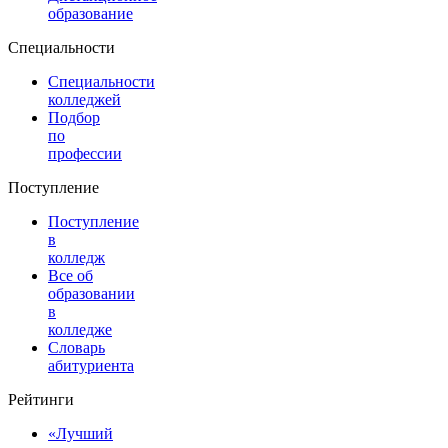
образование
Специальности
Специальности
колледжей
Подбор
по
профессии
Поступление
Поступление
в
колледж
Все об
образовании
в
колледже
Словарь
абитуриента
Рейтинги
«Лучший