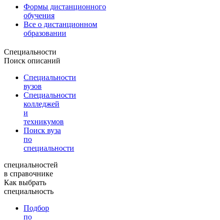
Формы дистанционного
обучения
Все о дистанционном
образовании
Специальности
Поиск описаний
Специальности
вузов
Специальности
колледжей
и
техникумов
Поиск вуза
по
специальности
специальностей
в справочнике
Как выбрать
специальность
Подбор
по