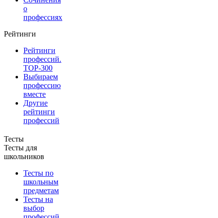
о
профессиях
Рейтинги
Рейтинги
профессий.
TOP-300
Выбираем
профессию
вместе
Другие
рейтинги
профессий
Тесты
Тесты для
школьников
Тесты по
школьным
предметам
Тесты на
выбор
профессий