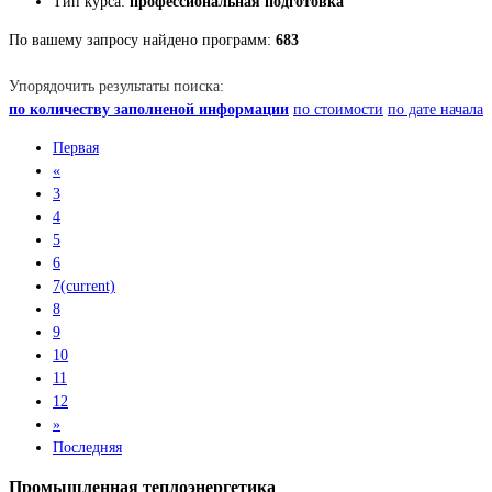
Тип курса:
профессиональная подготовка
По вашему запросу найдено программ:
683
Упорядочить результаты поиска:
по количеству заполненой информации
по стоимости
по дате начала
Первая
«
3
4
5
6
7
(current)
8
9
10
11
12
»
Последняя
Промышленная теплоэнергетика