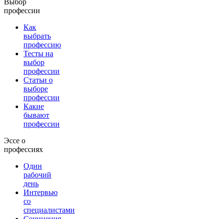
Выбор
профессии
Как
выбрать
профессию
Тесты на
выбор
профессии
Статьи о
выборе
профессии
Какие
бывают
профессии
Эссе о
профессиях
Один
рабочий
день
Интервью
со
специалистами
Сочинения