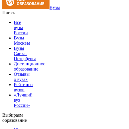
Вузы
Поиск
Все
вузы
России
Вузы
Москвы
Вузы
Санкт-
Петербурга
Дистанционное
образование
Отзывы
о вузах
Рейтинги
вузов
«Лучший
вуз
России»
Выбираем
образование