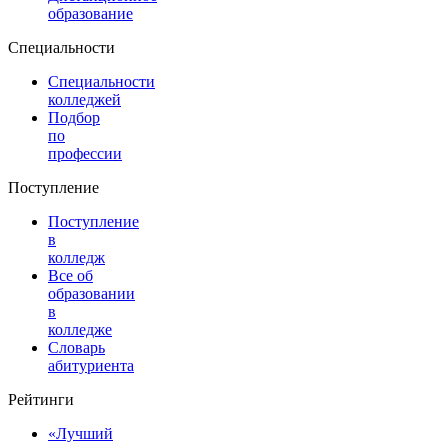
образование
Специальности
Специальности
колледжей
Подбор
по
профессии
Поступление
Поступление
в
колледж
Все об
образовании
в
колледже
Словарь
абитуриента
Рейтинги
«Лучший