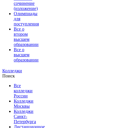
сочинение
(изложение)
Олимпиады
для
поступления
Все о
втором
высшем
образовании
Все о
высшем
образовании
Колледжи
Поиск
Все
колледжи
России
Колледжи
Москвы
Колледжи
Санкт-
Петербурга
Дистанционное