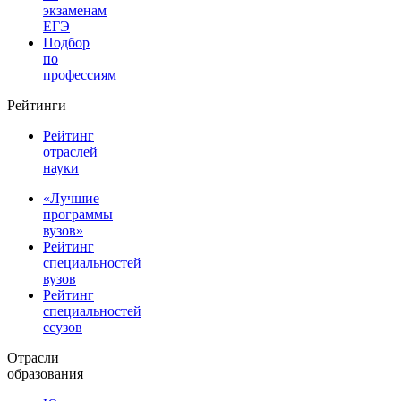
экзаменам
ЕГЭ
Подбор
по
профессиям
Рейтинги
Рейтинг
отраслей
науки
«Лучшие
программы
вузов»
Рейтинг
специальностей
вузов
Рейтинг
специальностей
ссузов
Отрасли
образования