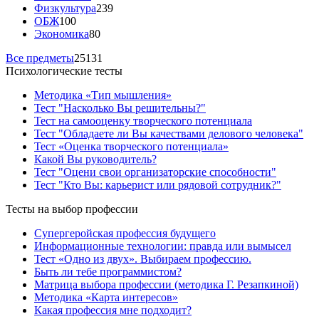
Физкультура
239
ОБЖ
100
Экономика
80
Все предметы
25131
Психологические тесты
Методика «Тип мышления»
Тест "Насколько Вы решительны?"
Тест на самооценку творческого потенциала
Тест "Обладаете ли Вы качествами делового человека"
Тест «Оценка творческого потенциала»
Какой Вы руководитель?
Тест "Оцени свои организаторские способности"
Тест "Кто Вы: карьерист или рядовой сотрудник?"
Тесты на выбор профессии
Супергеройская профессия будущего
Информационные технологии: правда или вымысел
Тест «Одно из двух». Выбираем профессию.
Быть ли тебе программистом?
Матрица выбора профессии (методика Г. Резапкиной)
Методика «Карта интересов»
Какая профессия мне подходит?