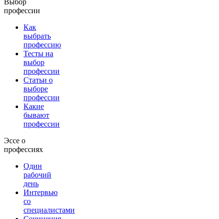
Выбор
профессии
Как
выбрать
профессию
Тесты на
выбор
профессии
Статьи о
выборе
профессии
Какие
бывают
профессии
Эссе о
профессиях
Один
рабочий
день
Интервью
со
специалистами
Сочинения