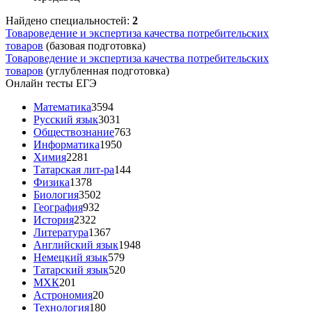
Найдено специальностей:
2
Товароведение и экспертиза качества потребительских
товаров
(базовая подготовка)
Товароведение и экспертиза качества потребительских
товаров
(углубленная подготовка)
Онлайн тесты ЕГЭ
Математика
3594
Русский язык
3031
Обществознание
763
Информатика
1950
Химия
2281
Татарская лит-ра
144
Физика
1378
Биология
3502
География
932
История
2322
Литература
1367
Английский язык
1948
Немецкий язык
579
Татарский язык
520
МХК
201
Астрономия
20
Технология
180