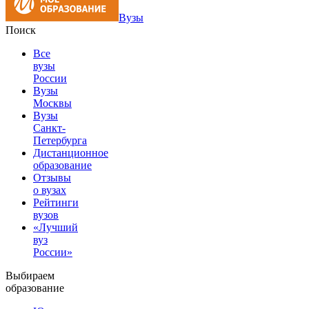
Вузы
Поиск
Все
вузы
России
Вузы
Москвы
Вузы
Санкт-
Петербурга
Дистанционное
образование
Отзывы
о вузах
Рейтинги
вузов
«Лучший
вуз
России»
Выбираем
образование