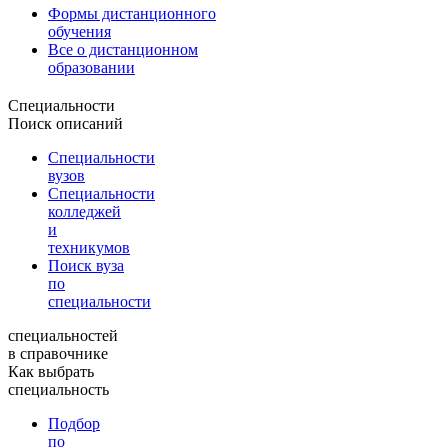
Формы дистанционного
обучения
Все о дистанционном
образовании
Специальности
Поиск описаний
Специальности
вузов
Специальности
колледжей
и
техникумов
Поиск вуза
по
специальности
специальностей
в справочнике
Как выбрать
специальность
Подбор
по