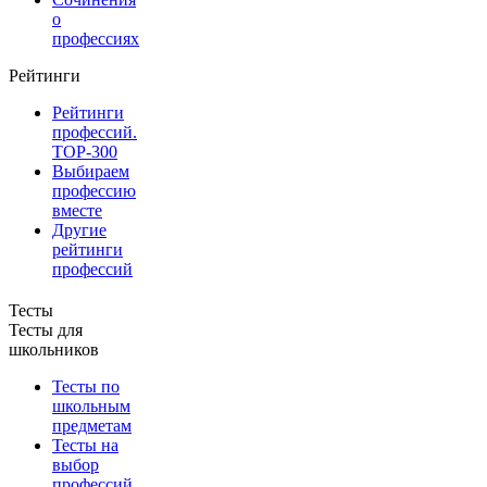
о
профессиях
Рейтинги
Рейтинги
профессий.
TOP-300
Выбираем
профессию
вместе
Другие
рейтинги
профессий
Тесты
Тесты для
школьников
Тесты по
школьным
предметам
Тесты на
выбор
профессий