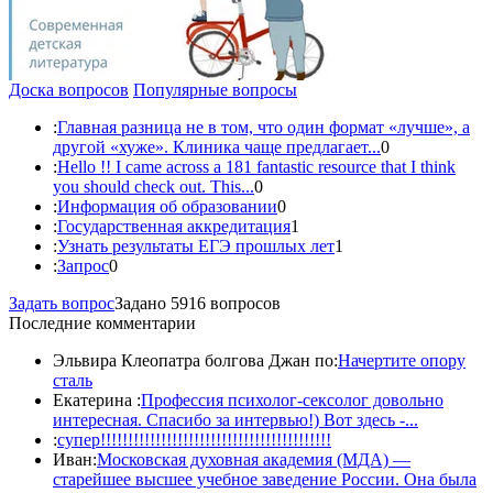
Доска вопросов
Популярные вопросы
:
Главная разница не в том, что один формат «лучше», а
другой «хуже». Клиника чаще предлагает...
0
:
Hello !! I came across a 181 fantastic resource that I think
you should check out. This...
0
:
Информация об образовании
0
:
Государственная аккредитация
1
:
Узнать результаты ЕГЭ прошлых лет
1
:
Запрос
0
Задать вопрос
Задано 5916 вопросов
Последние комментарии
Эльвира Клеопатра болгова Джан по:
Начертите опору
сталь
Екатерина :
Профессия психолог-сексолог довольно
интересная. Спасибо за интервью!) Вот здесь -...
:
супер!!!!!!!!!!!!!!!!!!!!!!!!!!!!!!!!!!!!!!!!!!
Иван:
Московская духовная академия (МДА) —
старейшее высшее учебное заведение России. Она была