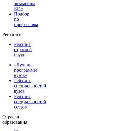
экзаменам
ЕГЭ
Подбор
по
профессиям
Рейтинги
Рейтинг
отраслей
науки
«Лучшие
программы
вузов»
Рейтинг
специальностей
вузов
Рейтинг
специальностей
ссузов
Отрасли
образования