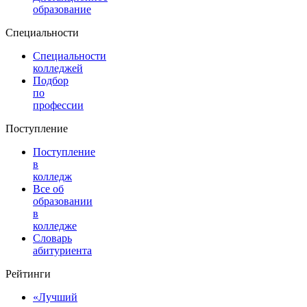
образование
Специальности
Специальности
колледжей
Подбор
по
профессии
Поступление
Поступление
в
колледж
Все об
образовании
в
колледже
Словарь
абитуриента
Рейтинги
«Лучший