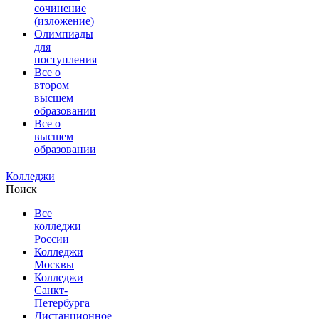
сочинение
(изложение)
Олимпиады
для
поступления
Все о
втором
высшем
образовании
Все о
высшем
образовании
Колледжи
Поиск
Все
колледжи
России
Колледжи
Москвы
Колледжи
Санкт-
Петербурга
Дистанционное