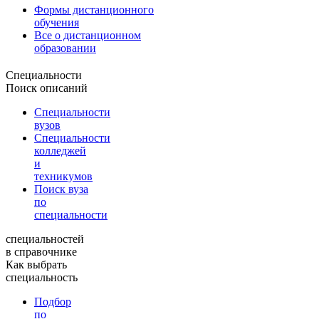
Формы дистанционного
обучения
Все о дистанционном
образовании
Специальности
Поиск описаний
Специальности
вузов
Специальности
колледжей
и
техникумов
Поиск вуза
по
специальности
специальностей
в справочнике
Как выбрать
специальность
Подбор
по