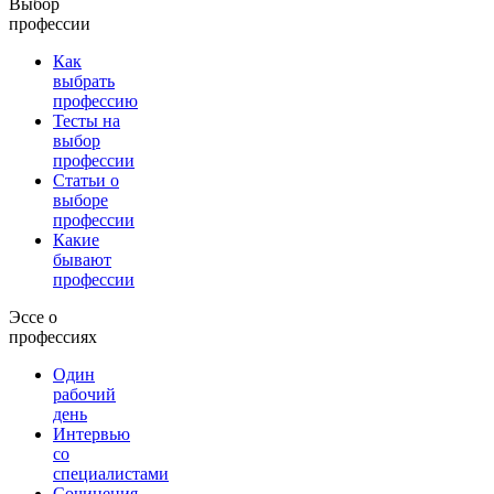
Выбор
профессии
Как
выбрать
профессию
Тесты на
выбор
профессии
Статьи о
выборе
профессии
Какие
бывают
профессии
Эссе о
профессиях
Один
рабочий
день
Интервью
со
специалистами
Сочинения