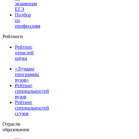
экзаменам
ЕГЭ
Подбор
по
профессиям
Рейтинги
Рейтинг
отраслей
науки
«Лучшие
программы
вузов»
Рейтинг
специальностей
вузов
Рейтинг
специальностей
ссузов
Отрасли
образования