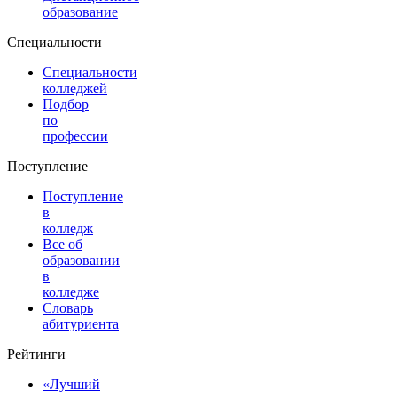
образование
Специальности
Специальности
колледжей
Подбор
по
профессии
Поступление
Поступление
в
колледж
Все об
образовании
в
колледже
Словарь
абитуриента
Рейтинги
«Лучший