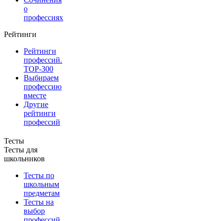
о
профессиях
Рейтинги
Рейтинги
профессий.
TOP-300
Выбираем
профессию
вместе
Другие
рейтинги
профессий
Тесты
Тесты для
школьников
Тесты по
школьным
предметам
Тесты на
выбор
профессий