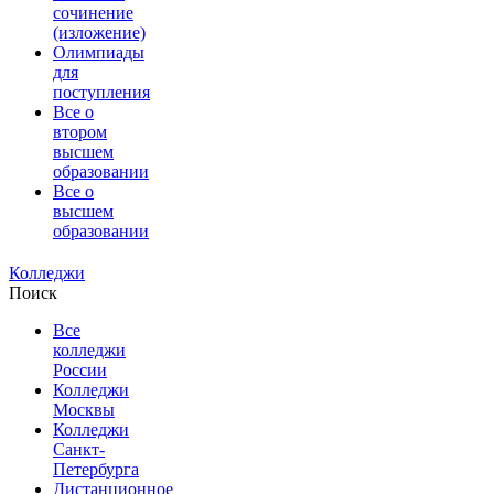
сочинение
(изложение)
Олимпиады
для
поступления
Все о
втором
высшем
образовании
Все о
высшем
образовании
Колледжи
Поиск
Все
колледжи
России
Колледжи
Москвы
Колледжи
Санкт-
Петербурга
Дистанционное