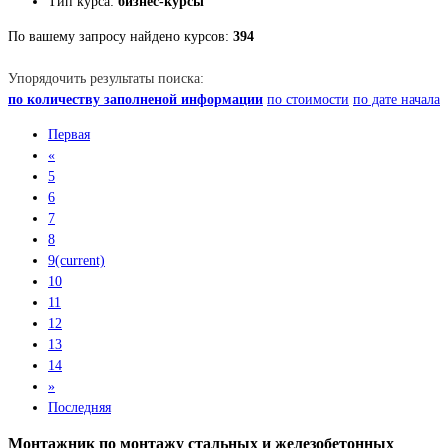
Тип курса:
бизнес-курсы
По вашему запросу найдено курсов:
394
Упорядочить результаты поиска:
по количеству заполненой информации
по стоимости
по дате начала
Первая
«
5
6
7
8
9
(current)
10
11
12
13
14
»
Последняя
Монтажник по монтажу стальных и железобетонных