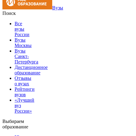
Вузы
Поиск
Все
вузы
России
Вузы
Москвы
Вузы
Санкт-
Петербурга
Дистанционное
образование
Отзывы
о вузах
Рейтинги
вузов
«Лучший
вуз
России»
Выбираем
образование