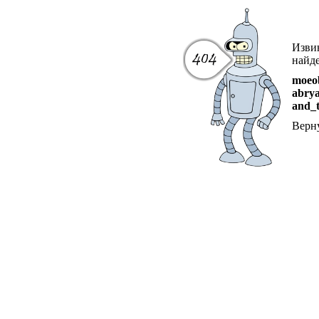
Извин
найде
moeob
abry
and_t
Верн