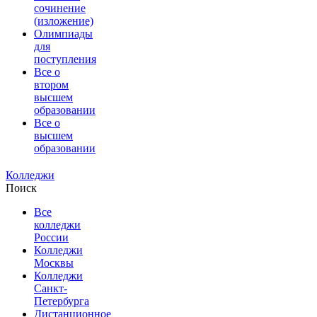
сочинение
(изложение)
Олимпиады
для
поступления
Все о
втором
высшем
образовании
Все о
высшем
образовании
Колледжи
Поиск
Все
колледжи
России
Колледжи
Москвы
Колледжи
Санкт-
Петербурга
Дистанционное