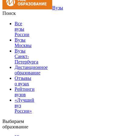
Вузы
Поиск
Все
вузы
России
Вузы
Москвы
Вузы
Санкт-
Петербурга
Дистанционное
образование
Отзывы
о вузах
Рейтинги
вузов
«Лучший
вуз
России»
Выбираем
образование