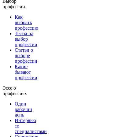
Выбор
профессии
Как
выбрать
профессию
Тесты на
выбор
профессии
Статьи о
выборе
профессии
Какие
бывают
профессии
Эссе о
профессиях
Один
рабочий
день
Интервью
со
специалистами
Сочинения