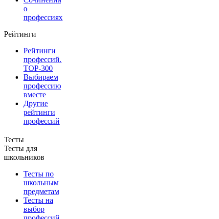
о
профессиях
Рейтинги
Рейтинги
профессий.
TOP-300
Выбираем
профессию
вместе
Другие
рейтинги
профессий
Тесты
Тесты для
школьников
Тесты по
школьным
предметам
Тесты на
выбор
профессий