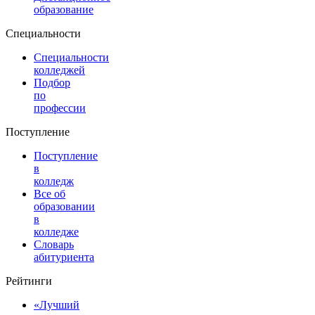
образование
Специальности
Специальности
колледжей
Подбор
по
профессии
Поступление
Поступление
в
колледж
Все об
образовании
в
колледже
Словарь
абитуриента
Рейтинги
«Лучший