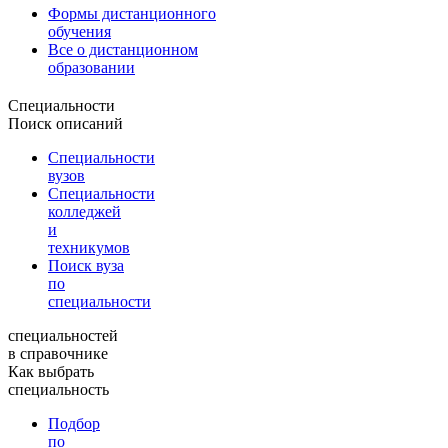
Формы дистанционного
обучения
Все о дистанционном
образовании
Специальности
Поиск описаний
Специальности
вузов
Специальности
колледжей
и
техникумов
Поиск вуза
по
специальности
специальностей
в справочнике
Как выбрать
специальность
Подбор
по