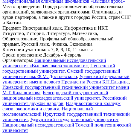
Межрегиональная олимпиада школьников «Высшая проба»
Место проведения
: Города расположения образовательных
организаций, являющихся организаторами Олимпиады, и
вузов-партнеров, а также в других городах России, стран СНГ
и Балтии.
Предмет
: Иностранный язык, Информатика и ИКТ,
Искусство, История, Литература, Математика,
Обществознание, Профильный общеобразовательный
предмет, Русский язык, Физика, Экономика
Категории участников
: 7, 8, 9, 10, 11 классы
Сроки проведения
: Декабрь - Февраль
Организаторы
:
Национальный исследовательский
университет «Высшая школа экономики»
,
Пензенский
государственный университет
,
Омский государственный
университет им. Ф.М. Достоевского
,
Уральский федеральный
университет имени первого Президента России Б.Н.Ельцина
,
Ижевский государственный технический университет имени
М.Т. Калашникова
,
Белгородский государственный
национальный исследовательский университет
,
Российский
университет дружбы народов
,
Владивостокский колледж
связи, экономики и сервиса
,
Национальный
исследовательский Иркутский государственный технический
университет
,
Удмуртский государственный университет
,
Национальный исследовательский Томский политехнический
университет