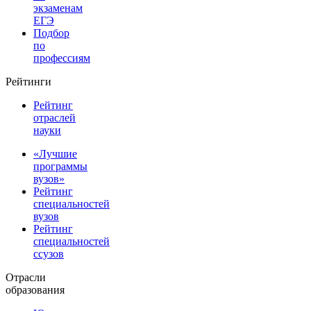
экзаменам
ЕГЭ
Подбор
по
профессиям
Рейтинги
Рейтинг
отраслей
науки
«Лучшие
программы
вузов»
Рейтинг
специальностей
вузов
Рейтинг
специальностей
ссузов
Отрасли
образования